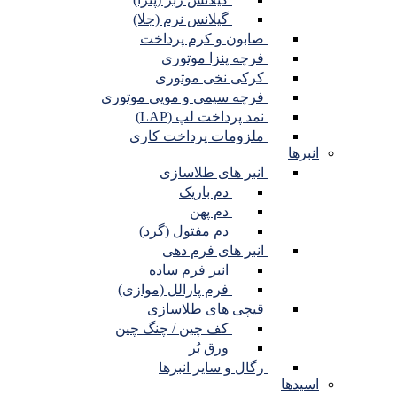
گیلانس نرم (جلا)
صابون و کرم پرداخت
فرچه پنزا موتوری
کرکی نخی موتوری
فرچه سیمی و مویی موتوری
نمد پرداخت لپ (LAP)
ملزومات پرداخت کاری
انبرها
انبر های طلاسازی
دم باریک
دم پهن
دم مفتول (گرد)
انبر های فرم دهی
انبر فرم ساده
فرم پارالل (موازی)
قیچی های طلاسازی
کف چین / چنگ چین
ورق بُر
رگال و سایر انبرها
اسیدها