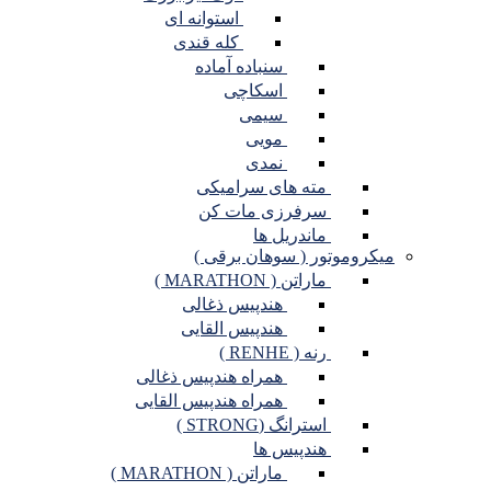
استوانه ای
کله قندی
سنباده آماده
اسکاچی
سیمی
مویی
نمدی
مته های سرامیکی
سرفرزی مات کن
ماندریل ها
میکروموتور ( سوهان برقی )
ماراتن ( MARATHON )
هندپیس ذغالی
هندپیس القایی
رنه ( RENHE )
همراه هندپیس ذغالی
همراه هندپیس القایی
استرانگ (STRONG )
هندپیس ها
ماراتن ( MARATHON )