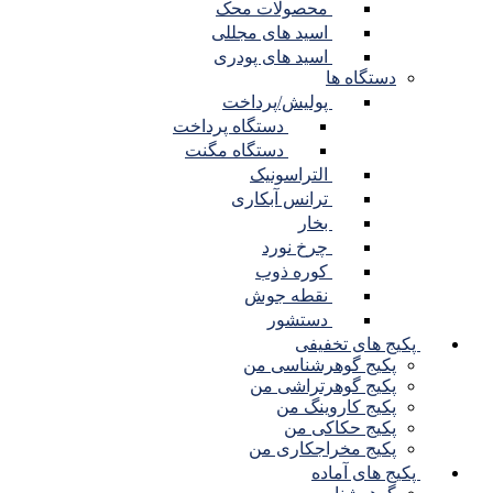
محصولات محک
اسید های مجللی
اسید های پودری
دستگاه ها
پولیش/پرداخت
دستگاه پرداخت
دستگاه مگنت
التراسونیک
ترانس آبکاری
بخار
چرخ نورد
کوره ذوب
نقطه جوش
دستشور
کیج های تخفیفی
پکیج گوهرشناسی من
پکیج گوهرتراشی من
پکیج کاروینگ من
پکیج حکاکی من
پکیج مخراجکاری من
کیج های آماده