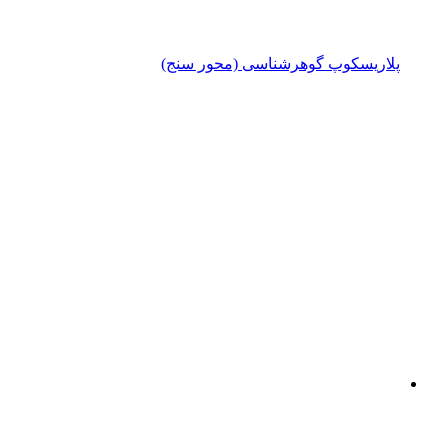
یسکوپ گوهرشناسی (محور سنج)