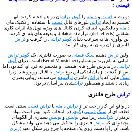
ست
و
دامله
را
گوهر
تراش
ان در هم ادغام کردند. آنها
یجاد
تراش
بلورهای قابل
فست
با استفاده از تکنیک های
عکس، اضافه کردن کانال های ویژه، تونل ها، اثرات کاوی
بشقابی (dish effects)، ترازه (plateaus)، و بدیعه های پله ای کردند.
ی ها به سرعت دنیای
گوهر
تراشی
را گرفت و
تراش
آن زمان به روی کار آمد.
ش
دهنده
سنگ
قیمتی
به صورت فانتزی، یک
گوهر
تراش
نشتاینر(Bernd Munsteiner) است. دنیای
گوهر
پذیرش طرح های هندسی و منحصر به فرد او، کند بود. اما
ت زمان اندکی این نوع
تراش
با اقبال روبرو شد. زیرا
که با
تراش
فانتزی
تراشیده
می شدند، زیبایی بصری
تند و همینطور
تراش
شان نیز آسان تر بود.
 فانتزی
ن کار راحت تر از
تراش
دامله
یا
تراش
فست
سنتی است.
ز
سنگ
قیمتی
(
گوهر
) را انتخاب کنید. بهتر است مواد
راشید
. زیرا پیش
پولیش
و
پولیشِ
بسیاری از الگوهای
 که
تراش
فانتزی را تشکیل می دهند می تواند مشکل
را با دست روی یک صفحه یا چرخ زبر شکل دهید (
زبری