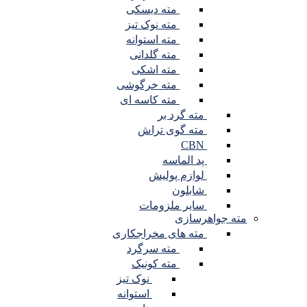
مته دیسکی
مته نوک تیز
مته استوانه
مته گلدانی
مته اشکی
مته خرگوشی
مته کاسه ای
مته گرد بر
مته گوی تراش
CBN
پد الماسه
لوازم پولیش
شابلون
سایر ملزومات
مته جواهرسازی
مته های مخراجکاری
مته سرگرد
مته کونیک
نوک تیز
استوانه