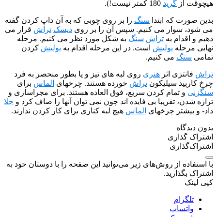
ز
گرید
180 کمتر نیست!).
 که ابتدا
سنگ
را بر روی چوبی که به آن داپ کردن گفته
وار می کنیم. سپس آن را بر روی
دیسک
تراش
قرار می
ام به
تراش
سنگ
به شکل مورد نظر می کنیم. مرحله
له
پولیش
است. در این مرحله اقدام به
پولیش
کردن
گ
می کنیم.
زی اثر
هنری
روی لبه های تیز و یا بطور منحصر به فرد
د سیلیکون
تراش
خورده هستند. چرخهای
الماس
برای
تمام کردن سریع، فوق العاده هستند. برای مجراسازی و
 تقریبا بی فایده اند چون نمی توان آنها را صاف کرد و
جلا
شتر چرخهای
الماس
هیچ لبه کناری برای کار کردن ندارند.
ه
اری
اری
 از روش‌های زیر می‌توانید این صفحه را با دوستان خود به
ارید.
ام
ساپ