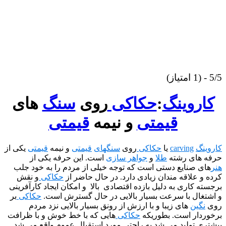
ینگ
:
حکاکی
روی
سنگ
های
قیمتی
و نیمه
قیمتی
carvi
یا
حکاکی
روی
سنگهای
قیمتی
و نیمه
قیمتی
یکی از
 رشته
طلا
و
جواهر سازی
است. این حرفه یکی از
ایع دستی است که توجه خیلی از مردم را به خود جلب
قه مندان زیادی دارد. در حال حاضر از
حکاکی
و نقش
ی به دلیل بازده اقتصادی بالا و امکان ایجاد کارآفرینی
با سرعت بسیار بالایی در حال گسترش است.
حکاکی
بر
ای زیبا و با ارزش از رونق بسیار بالایی نزد مردم
است. بطوریکه
حکاکی
هایی که با خط خوش و با ظرافت
لید می شد به راحتی مورد استقبال عموم واقع می شد.