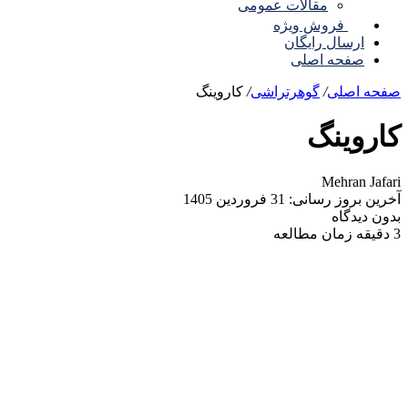
مقالات عمومی
روش ویژه
ل رایگان
ه اصلی
ی
/
گوهرتراشی
/
کاروینگ
نگ
Meh
 31 فروردین 1405
ه