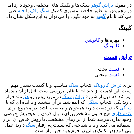
راش
گوهر
سبک ها و تکنیک های مختلفی وجود دارد اما
و به طور خلاصه مسیری که یک
سنگ
راف
یا
خام
طی
نام
گوهر
به خود بگیرد را می توان به این شکل نشان داد:
 ها و
کابوشن
ینگ
ت
ت
تخت
ت
منحنی
کاروینگ
انتخاب
سنگ
مناسب و با کیفیت بسیار مهم
همیت از چند لحاظ قابل بررسی است. قبل از آن باید یاد
 قبل از شروع
تراش
سنگ
دو مورد پیش رو
هنر
مند قرار
انتخاب
سنگی
که ایده شما بر آن بنشیند و یا ایده ای که با
ر دست دارید همخوان و مناسب باشد. در مجموع برای
هیچ قانون مشخص برای دنبال کردن و هیچ پیش فرضی
د. هرچند شما از ابزارهای مشخصی با روش خاص آن ابزار
 کنید و یا با شناختی که نسبت به رفتار
سنگ
دارید عمل
ر تکنیک) ولی در فرم همه چیز آزاد است.