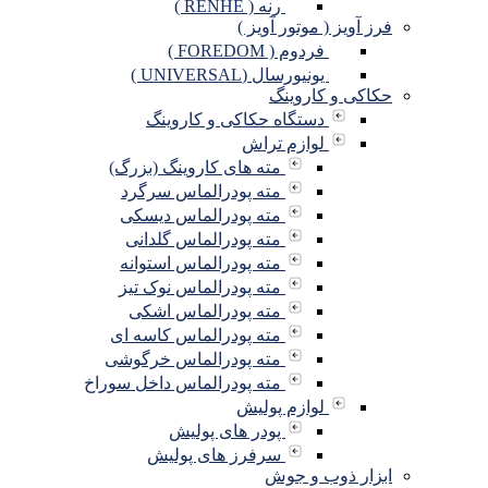
رنه ( RENHE )
فرز آویز ( موتور آویز )
فردوم ( FOREDOM )
یونیورسال (UNIVERSAL )
حکاکی و کاروینگ
دستگاه حکاکی و کاروینگ
لوازم تراش
مته های کاروینگ (بزرگ)
مته پودرالماس سرگرد
مته پودرالماس دیسکی
مته پودرالماس گلدانی
مته پودرالماس استوانه
مته پودرالماس نوک تیز
مته پودرالماس اشکی
مته پودرالماس کاسه ای
مته پودرالماس خرگوشی
مته پودرالماس داخل سوراخ
لوازم پولیش
پودر های پولیش
سرفرز های پولیش
ابزار ذوب و جوش