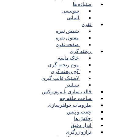
سنباده ها
سوییسی
آلمانی
نقره
شمش نقره
مفتول نقره
صفحه نقره
ریخته گری
خاک ماسه
موم ریخته گری
گچ ریخته گری
لاستیک قالب گیری
سیلندر
قالب سازی با موم وکس
ساخت حلقه چه
ملزومات جواهرسازی
چفت و پنس
چکش ها
ابزار دقیق
ترازو زرگری