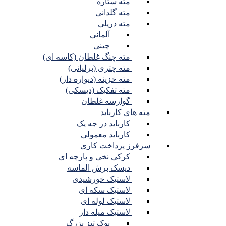
مته ستاره
مته گلدانی
مته دریلی
آلمانی
چینی
مته چنگ غلطان (کاسه ای)
مته چتری (برلیانی)
مته خزینه (دیواره دار)
مته تفکیک (دیسکی)
گوارسه غلطان
مته های کارباید
کارباید در جه یک
کارباید معمولی
سرفرز پرداخت کاری
کرکی نخی و پارچه ای
دیسک برش الماسه
لاستیک خورشیدی
لاستیک سکه ای
لاستیک لوله ای
لاستیک میله دار
نوک تیز بزرگ