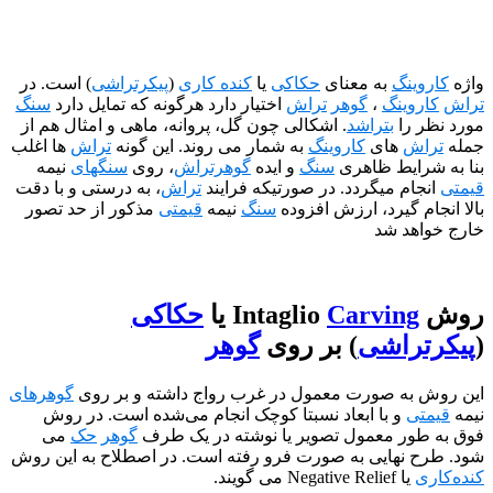
نگ
به معنای
حکاکی
یا
کنده کاری
(
پیکرتراشی
) است. در
ینگ
،
گوهر
تراش
اختیار دارد هرگونه که تمایل دارد
سنگ
را
بتراشد
. اشکالی چون گل، پروانه، ماهی و امثال هم از
ش
های
کاروینگ
به شمار می روند. این گونه
تراش
ها اغلب
ایط ظاهری
سنگ
و ایده
گوهرتراش
، روی
سنگهای
نیمه
م میگردد. در صورتیکه فرایند
تراش
، به درستی و با دقت
 گیرد، ارزش افزوده
سنگ
نیمه
قیمتی
مذکور از حد تصور
د شد
Carvin
یا
حکاکی
راشی
) بر روی
گوهر
ه صورت معمول در غرب رواج داشته و بر روی
گوهرهای
و با ابعاد نسبتا کوچک انجام می‌شده است. در روش
ر معمول تصویر یا نوشته در یک طرف
گوهر
حک
می
نهایی به صورت فرو رفته است. در اصطلاح به این روش
 Negative Relief می گویند.