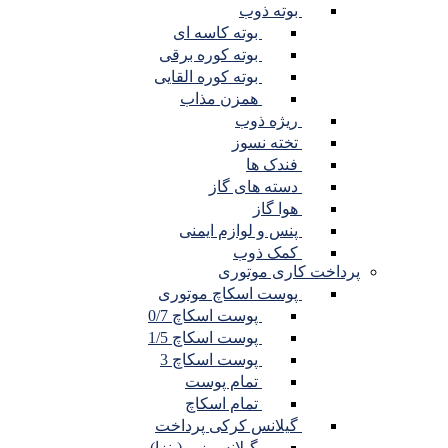
بوته ذوب
بوته کاسه ای
بوته کوره برقی
بوته کوره القایی
همزن مذاب
ریژه ذوب
تخته نسوز
فندک ها
دسته های گاز
هوا گاز
پنس و لوازم ایمنی
کمک ذوب
پرداخت کاری موتوری
پوست اسکاچ موتوری
پوست اسکاچ 0/7
پوست اسکاچ 1/5
پوست اسکاچ 3
تمام پوست
تمام اسکاچ
گیلانس کرکی پرداخت
گیلانس زبر (پنزا)