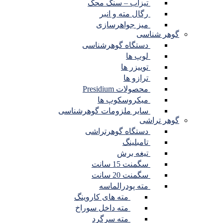
تیزاب – سنگ محک
رگال مته و انبر
میز جواهرسازی
گوهر شناسی
دستگاه گوهرشناسی
لوپ ها
توییزر ها
ترازو ها
محصولات Presidium
میکروسکوپ ها
سایر ملزومات گوهرشناسی
گوهر تراشی
دستگاه گوهرتراشی
تامبلینگ
تیغه برش
سگمنت 15 سانت
سگمنت 20 سانت
مته پودرالماسه
مته های کاروینگ
مته داخل سوراخ
مته سرگرد