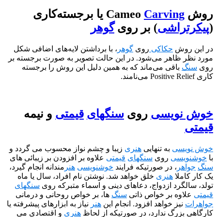
Carvin
یا برجسته‌کاری
راشی
) بر روی
گوهر
وش
حکاکی
روی
گوهر
، با برداشتن لایه‌های اضافی شکل
ظاهر می‌شود. در این حالت تصویر به صورت برجسته بر
باقی می‌ماند که به همین دلیل این روش را برجسته
ویسی
روی
سنگهای
قیمتی
و نیمه
سی
به تنهایی
هنری
زیبا و چشم نواز محسوب می گردد و
سی
روی
سنگهای
قیمتی
علاوه بر افزودن بر زیبائی های
ر
، در صورتیکه فرایند
خوشنویسی
هنر
مندانه انجام گیرد،
لا
هنری
خلق خواهد شد. نوشتن نام افراد، سال یا ماه
رد ازدواج، دعاهای دینی و اسماء متبرکه روی
سنگهای
ه بر خواص ذاتی
سنگ
ها، بر خواص روحانی و درمانی
یز خواهد افزود. انجام این
هنر
نیاز به ابزارهای پیشرفته یا
زرگ ندارد، در صورتیکه از لحاظ
هنری
و اقتصادی می