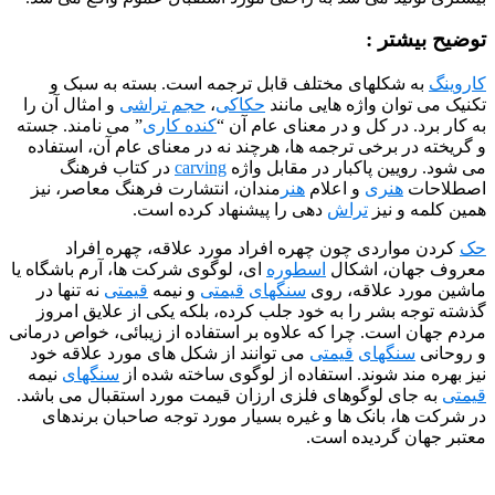
شتر :
 شکلهای مختلف قابل ترجمه است. بسته به سبک و
وان واژه هایی مانند
حکاکی
،
حجم تراشی
و امثال آن را
. در کل و در معنای عام آن “
کنده کاری
” می نامند. جسته
ر برخی ترجمه ها، هرچند نه در معنای عام آن، استفاده
یین پاکبار در مقابل واژه
carving
در کتاب فرهنگ
ت
هنری
و اعلام
هنر
مندان، انتشارت فرهنگ معاصر، نیز
 و نیز
تراش
دهی را پیشنهاد کرده است.
واردی چون چهره افراد مورد علاقه، چهره افراد
ان، اشکال
اسطوره
ای، لوگوی شرکت ها، آرم باشگاه یا
د علاقه، روی
سنگهای
قیمتی
و نیمه
قیمتی
نه تنها در
 بشر را به خود جلب کرده، بلکه یکی از علایق امروز
است. چرا که علاوه بر استفاده از زیبائی، خواص درمانی
سنگهای
قیمتی
می توانند از شکل های مورد علاقه خود
ند شوند. استفاده از لوگوی ساخته شده از
سنگهای
نیمه
ای لوگوهای فلزی ارزان قیمت مورد استقبال می باشد.
، بانک ها و غیره بسیار مورد توجه صاحبان برندهای
ن گردیده است.