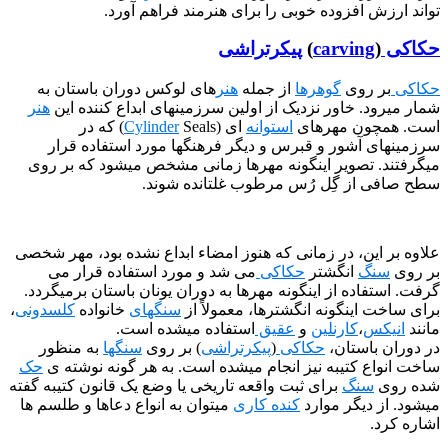
 افزوده خوبی را برای هنرمند فراهم آورد.
carving
)
پیکرتراشی
 روی
گوهرها
از جمله
هنر
های لوکس دوران باستان به
. خاور نزدیک از اولین سرزمینهای ابداع کننده این
هنر
ون مهرهای
استوانه
ای (
Cylinder
Seals) که در
 آشور و قبرس و دیگر فرهنگها مورد استفاده قرار
 تصویر اینگونه مهرها زمانی مشخص میشود که بر روی
از گِل رُس مرطوب غلتانده شوند.
ین، در زمانی که هنوز امضاء ابداع نشده بود، مهر شخصی
گ
انگشتر
حکاکی
می شد و مورد استفاده قرار می
اده از اینگونه مهرها به دوران یونان باستان برمیگردد.
اینگونه انگشترها، معمولاً از
سنگهای
خانواده
کلسدونی
،
س
،
کارنلین
و
عقیق
استفاده میشده است.
باستان،
حکاکی
(
پیکرتراشی
) بر روی
سنگها
به منظور
 کتیبه نیز انجام میشده است. به هر گونه نوشته ی
حک
سنگ
برای ثبت واقعه تاریخی یا وضع یک قانون کتیبه گفته
دیگر موارد
کنده کاری
میتوان به انواع دعاها و طلسم ها