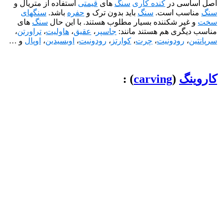
ی در
کنده کاری
سنگ
های
قیمتی
استفاده از متریال و
ب است.
سنگ
باید بدون ترک و
حفره
باشد.
سنگهای
ر شکننده بسیار مطلوب هستند. با این حال
سنگ
های
ری هم هستند مانند:
جاسپر
،
عقیق
،
هاولیت
،
تراورتن
،
رودونیت
،
چرت
،
کوارتز
،
رودونیت
،
اوبسیدین
،
اوپال
و …
گ
(
carving
) :