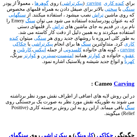
کاری
carving
(
پیکرتراشی
) روی
گوهرها
، معمولاً از پودر
ختی
بالاتر برای صیقل دادن به همراه قلمهای مخصوص
اشین
تراش
نصب میشود ، استفاده میکنند. از
سنگهایی
ان پودرساینده استفاده می شود می توان
سنگ
Emery را
ر قدیم به جای ماشین های
تراش
،از قلمهای دستی
کردند و به همین دلیل از دقت کار کاسته می شد.
ی امروزه با روشهای جدید روی هر
سنگی
میتوان
کنده
متداولترین
سنگ
ها برای انجام
پیکرتراشی
یا
حکاکی
ونه های خانواده
کلسدونی
از جمله
انیکس
،
کارنلین
و
واده ی
کوارتز
همانند
امتیست
،
سیترین
و
کوارتز
بیرنگ،
اع جدید شیشه و پلاستیک اشاره نمود.
:
Cameo
ش لایه های اضافی از اطراف نقش مورد نظر برداشته
ه طوریکه نقش مورد نظر به صورت یک برجستگی روی
باقی میماند. ازاین رو به این روش برجسته کاری (Positive
حکاکی
(
کاروینگ
) و
پیکرتراشی
روی
سنگهای