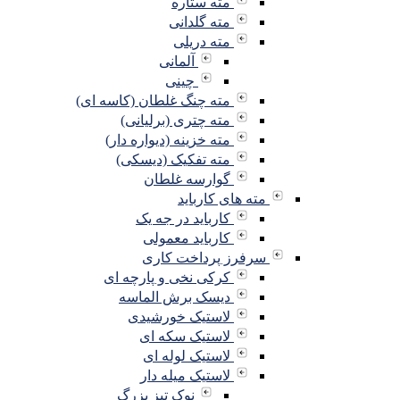
مته ستاره
مته گلدانی
مته دریلی
آلمانی
چینی
مته چنگ غلطان (کاسه ای)
مته چتری (برلیانی)
مته خزینه (دیواره دار)
مته تفکیک (دیسکی)
گوارسه غلطان
مته های کارباید
کارباید در جه یک
کارباید معمولی
سرفرز پرداخت کاری
کرکی نخی و پارچه ای
دیسک برش الماسه
لاستیک خورشیدی
لاستیک سکه ای
لاستیک لوله ای
لاستیک میله دار
نوک تیز بزرگ