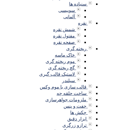
سنباده ها
سوییسی
آلمانی
نقره
شمش نقره
مفتول نقره
صفحه نقره
ریخته گری
خاک ماسه
موم ریخته گری
گچ ریخته گری
لاستیک قالب گیری
سیلندر
قالب سازی با موم وکس
ساخت حلقه چه
ملزومات جواهرسازی
چفت و پنس
چکش ها
ابزار دقیق
ترازو زرگری