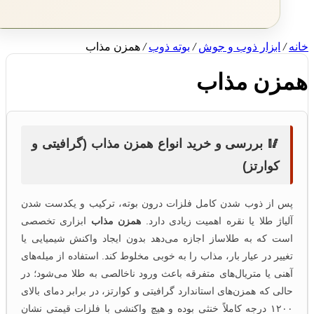
نه
/
ابزار ذوب و جوش
/
بوته ذوب
/
همزن مذاب
مزن مذاب
🥢 بررسی و خرید انواع همزن مذاب (گرافیتی و
کوارتز)
پس از ذوب شدن کامل فلزات درون بوته، ترکیب و یکدست شدن
آلیاژ طلا یا نقره اهمیت زیادی دارد.
همزن مذاب
ابزاری تخصصی
است که به طلاساز اجازه می‌دهد بدون ایجاد واکنش شیمیایی یا
تغییر در عیار بار، مذاب را به خوبی مخلوط کند. استفاده از میله‌های
آهنی یا متریال‌های متفرقه باعث ورود ناخالصی به طلا می‌شود؛ در
حالی که همزن‌های استاندارد گرافیتی و کوارتز، در برابر دمای بالای
۱۲۰۰ درجه کاملاً خنثی بوده و هیچ واکنشی با فلزات قیمتی نشان