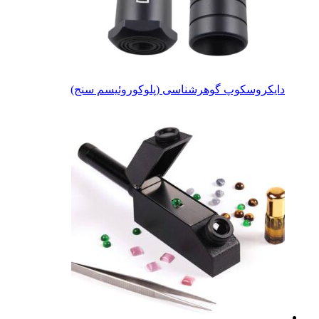
دایکروسکوپ گوهرشناسی (پلوکوروئیسم سنج)