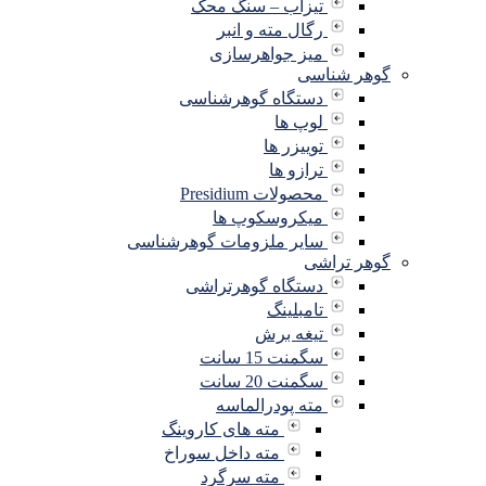
تیزاب – سنگ محک
رگال مته و انبر
میز جواهرسازی
گوهر شناسی
دستگاه گوهرشناسی
لوپ ها
توییزر ها
ترازو ها
محصولات Presidium
میکروسکوپ ها
سایر ملزومات گوهرشناسی
گوهر تراشی
دستگاه گوهرتراشی
تامبلینگ
تیغه برش
سگمنت 15 سانت
سگمنت 20 سانت
مته پودرالماسه
مته های کاروینگ
مته داخل سوراخ
مته سرگرد