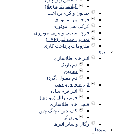
گیلانس نرم (جلا)
صابون و کرم پرداخت
فرچه پنزا موتوری
کرکی نخی موتوری
فرچه سیمی و مویی موتوری
نمد پرداخت لپ (LAP)
ملزومات پرداخت کاری
انبرها
انبر های طلاسازی
دم باریک
دم پهن
دم مفتول (گرد)
انبر های فرم دهی
انبر فرم ساده
فرم پارالل (موازی)
قیچی های طلاسازی
کف چین / چنگ چین
ورق بُر
رگال و سایر انبرها
اسیدها