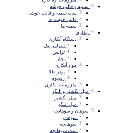
سمبه و قالب خوشه
ست سمبه و قالب خوشه
قالب خوشه ها
سمبه ها
آبکاری
دستگاه آبکاری
التراسونیک
ترانس
بخار
مواد آبکاری
پودر طلا
رودیوم
ملزومات آبکاری
میل انگشتر و النگو
میل انگشتر
میل النگو
سوهان و سوهانچه
سوهان
سوهانچه
ست سوهانچه