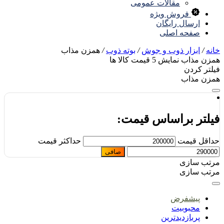
مقالات عمومی
فروش ویژه
ارسال رایگان
صفحه اصلی
نه
/
ابزار ذوب و جوش
/
بوته ذوب
/
همزن مذاب
زن مذاب
نمایش
5
قیمت کالا ها
لتر کردن
زن مذاب
یلتر براساس قیمت:
اقل قیمت
حداكثر قيمت
صافی
تب سازی
تب سازی
پیشفرض
محبوبیت
پربازدیدترین