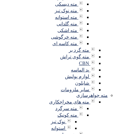
مته دیسکی
مته نوک تیز
مته استوانه
مته گلدانی
مته اشکی
مته خرگوشی
مته کاسه ای
مته گرد بر
مته گوی تراش
CBN
پد الماسه
لوازم پولیش
شابلون
سایر ملزومات
مته جواهرسازی
مته های مخراجکاری
مته سرگرد
مته کونیک
نوک تیز
استوانه