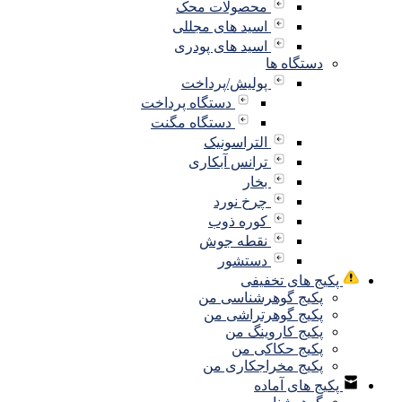
محصولات محک
اسید های مجللی
اسید های پودری
دستگاه ها
پولیش/پرداخت
دستگاه پرداخت
دستگاه مگنت
التراسونیک
ترانس آبکاری
بخار
چرخ نورد
کوره ذوب
نقطه جوش
دستشور
پکیج های تخفیفی
پکیج گوهرشناسی من
پکیج گوهرتراشی من
پکیج کاروینگ من
پکیج حکاکی من
پکیج مخراجکاری من
پکیج های آماده