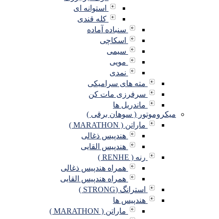
استوانه ای
کله قندی
سنباده آماده
اسکاچی
سیمی
مویی
نمدی
مته های سرامیکی
سرفرزی مات کن
ماندریل ها
میکروموتور ( سوهان برقی )
ماراتن ( MARATHON )
هندپیس ذغالی
هندپیس القایی
رنه ( RENHE )
همراه هندپیس ذغالی
همراه هندپیس القایی
استرانگ (STRONG )
هندپیس ها
ماراتن ( MARATHON )