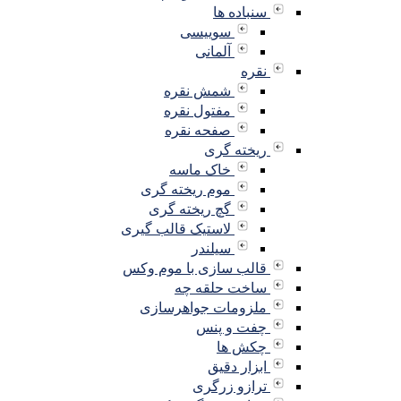
سنباده ها
سوییسی
آلمانی
نقره
شمش نقره
مفتول نقره
صفحه نقره
ریخته گری
خاک ماسه
موم ریخته گری
گچ ریخته گری
لاستیک قالب گیری
سیلندر
قالب سازی با موم وکس
ساخت حلقه چه
ملزومات جواهرسازی
چفت و پنس
چکش ها
ابزار دقیق
ترازو زرگری