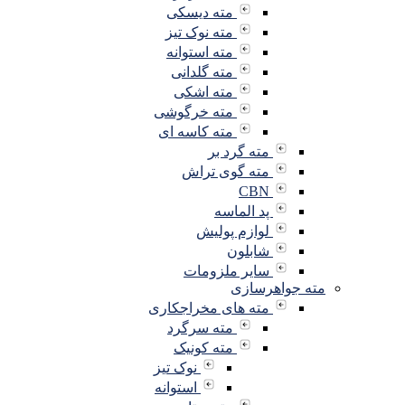
مته دیسکی
مته نوک تیز
مته استوانه
مته گلدانی
مته اشکی
مته خرگوشی
مته کاسه ای
مته گرد بر
مته گوی تراش
CBN
پد الماسه
لوازم پولیش
شابلون
سایر ملزومات
مته جواهرسازی
مته های مخراجکاری
مته سرگرد
مته کونیک
نوک تیز
استوانه