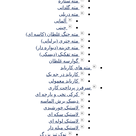
مته ستاره
مته گلدانی
مته دریلی
آلمانی
چینی
مته چنگ غلطان (کاسه ای)
مته چتری (برلیانی)
مته خزینه (دیواره دار)
مته تفکیک (دیسکی)
گوارسه غلطان
مته های کارباید
کارباید در جه یک
کارباید معمولی
سرفرز پرداخت کاری
کرکی نخی و پارچه ای
دیسک برش الماسه
لاستیک خورشیدی
لاستیک سکه ای
لاستیک لوله ای
لاستیک میله دار
نوک تیز بزرگ