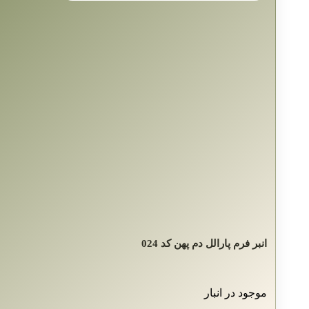
انبر فرم پارالل دم پهن کد 024
موجود در انبار