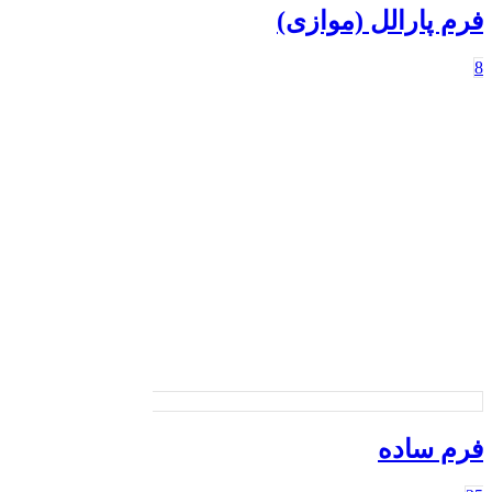
رم پارالل (موازی)
رم ساده