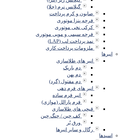
گیلانس نرم (جلا)
صابون و کرم پرداخت
فرچه پنزا موتوری
کرکی نخی موتوری
فرچه سیمی و مویی موتوری
نمد پرداخت لپ (LAP)
ملزومات پرداخت کاری
انبرها
انبر های طلاسازی
دم باریک
دم پهن
دم مفتول (گرد)
انبر های فرم دهی
انبر فرم ساده
فرم پارالل (موازی)
قیچی های طلاسازی
کف چین / چنگ چین
ورق بُر
رگال و سایر انبرها
اسیدها