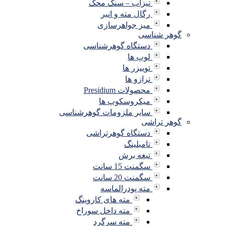
تیزاب – سنگ محک
رگال مته و انبر
میز جواهرسازی
گوهر شناسی
دستگاه گوهرشناسی
لوپ ها
توییزر ها
ترازو ها
محصولات Presidium
میکروسکوپ ها
سایر ملزومات گوهرشناسی
گوهر تراشی
دستگاه گوهرتراشی
تامبلینگ
تیغه برش
سگمنت 15 سانت
سگمنت 20 سانت
مته پودرالماسه
مته های کاروینگ
مته داخل سوراخ
مته سرگرد