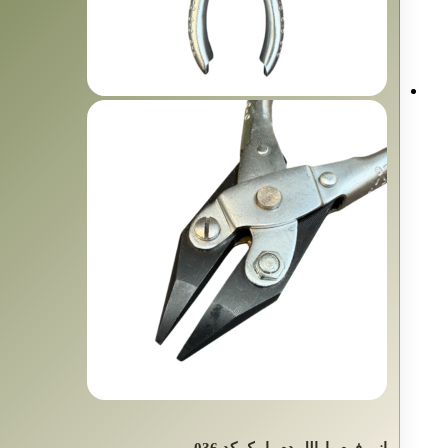
انبر فرم پارالل دم باریک کد 036