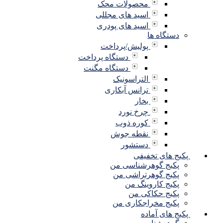
محصولات محک
اسید های مجللی
اسید های پودری
دستگاه ها
پولیش/پرداخت
دستگاه پرداخت
دستگاه مگنت
التراسونیک
ترانس آبکاری
بخار
چرخ نورد
کوره ذوب
نقطه جوش
دستشور
پکیج های تخفیفی
پکیج گوهرشناسی من
پکیج گوهرتراشی من
پکیج کاروینگ من
پکیج حکاکی من
پکیج مخراجکاری من
پکیج های آماده