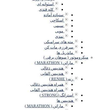
استوانه ای
کله قندی
سنباده آماده
اسکاچی
سیمی
مویی
نمدی
مته های سرامیکی
سرفرزی مات کن
ماندریل ها
میکروموتور ( سوهان برقی )
ماراتن ( MARATHON )
هندپیس ذغالی
هندپیس القایی
رنه ( RENHE )
همراه هندپیس ذغالی
همراه هندپیس القایی
استرانگ (STRONG )
هندپیس ها
ماراتن ( MARATHON )