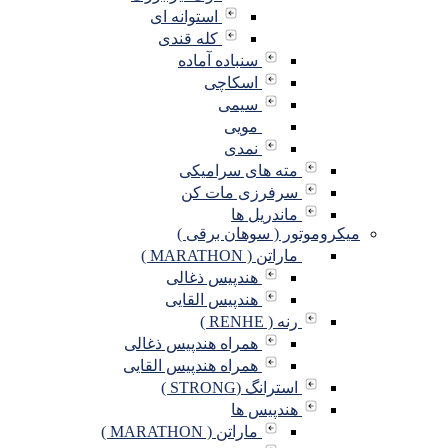
استوانه ای
کله قندی
سنباده آماده
اسکاچی
سیمی
مویی
نمدی
مته های سرامیکی
سرفرزی مات کن
ماندریل ها
میکروموتور ( سوهان برقی )
ماراتن ( MARATHON )
هندپیس ذغالی
هندپیس القایی
رنه ( RENHE )
همراه هندپیس ذغالی
همراه هندپیس القایی
استرانگ (STRONG )
هندپیس ها
ماراتن ( MARATHON )