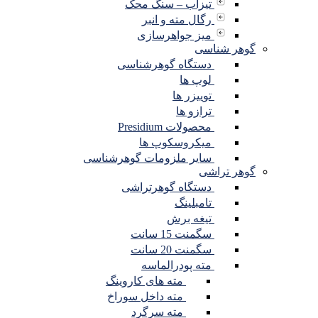
تیزاب – سنگ محک
رگال مته و انبر
میز جواهرسازی
گوهر شناسی
دستگاه گوهرشناسی
لوپ ها
توییزر ها
ترازو ها
محصولات Presidium
میکروسکوپ ها
سایر ملزومات گوهرشناسی
گوهر تراشی
دستگاه گوهرتراشی
تامبلینگ
تیغه برش
سگمنت 15 سانت
سگمنت 20 سانت
مته پودرالماسه
مته های کاروینگ
مته داخل سوراخ
مته سرگرد