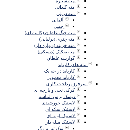
مته ستاره
مته گلدانی
مته دریلی
آلمانی
چینی
مته چنگ غلطان (کاسه ای)
مته چتری (برلیانی)
مته خزینه (دیواره دار)
مته تفکیک (دیسکی)
گوارسه غلطان
مته های کارباید
کارباید در جه یک
کارباید معمولی
سرفرز پرداخت کاری
کرکی نخی و پارچه ای
دیسک برش الماسه
لاستیک خورشیدی
لاستیک سکه ای
لاستیک لوله ای
لاستیک میله دار
نوک تیز بزرگ