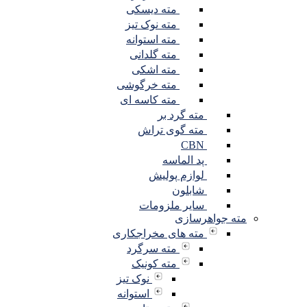
مته دیسکی
مته نوک تیز
مته استوانه
مته گلدانی
مته اشکی
مته خرگوشی
مته کاسه ای
مته گرد بر
مته گوی تراش
CBN
پد الماسه
لوازم پولیش
شابلون
سایر ملزومات
مته جواهرسازی
مته های مخراجکاری
مته سرگرد
مته کونیک
نوک تیز
استوانه