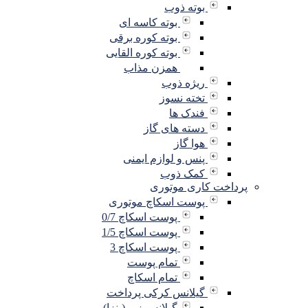
بوته ذوب
بوته کاسه ای
بوته کوره برقی
بوته کوره القایی
همزن مذاب
ریژه ذوب
تخته نسوز
فندک ها
دسته های گاز
هوا گاز
پنس و لوازم ایمنی
کمک ذوب
پرداخت کاری موتوری
پوست اسکاچ موتوری
پوست اسکاچ 0/7
پوست اسکاچ 1/5
پوست اسکاچ 3
تمام پوست
تمام اسکاچ
گیلانس کرکی پرداخت
گیلانس زبر (پنزا)