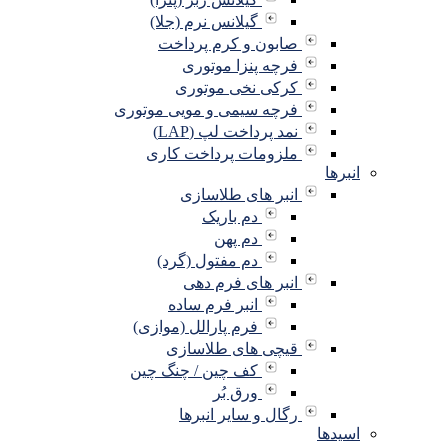
گیلانس نرم (جلا)
صابون و کرم پرداخت
فرچه پنزا موتوری
کرکی نخی موتوری
فرچه سیمی و مویی موتوری
نمد پرداخت لپ (LAP)
ملزومات پرداخت کاری
انبرها
انبر های طلاسازی
دم باریک
دم پهن
دم مفتول (گرد)
انبر های فرم دهی
انبر فرم ساده
فرم پارالل (موازی)
قیچی های طلاسازی
کف چین / چنگ چین
ورق بُر
رگال و سایر انبرها
اسیدها