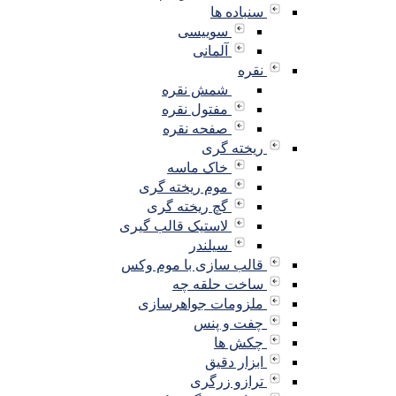
سنباده ها
سوییسی
آلمانی
نقره
شمش نقره
مفتول نقره
صفحه نقره
ریخته گری
خاک ماسه
موم ریخته گری
گچ ریخته گری
لاستیک قالب گیری
سیلندر
قالب سازی با موم وکس
ساخت حلقه چه
ملزومات جواهرسازی
چفت و پنس
چکش ها
ابزار دقیق
ترازو زرگری