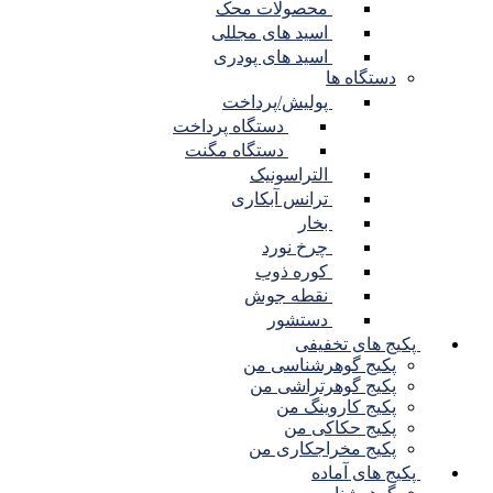
محصولات محک
اسید های مجللی
اسید های پودری
دستگاه ها
پولیش/پرداخت
دستگاه پرداخت
دستگاه مگنت
التراسونیک
ترانس آبکاری
بخار
چرخ نورد
کوره ذوب
نقطه جوش
دستشور
پکیج های تخفیفی
پکیج گوهرشناسی من
پکیج گوهرتراشی من
پکیج کاروینگ من
پکیج حکاکی من
پکیج مخراجکاری من
پکیج های آماده