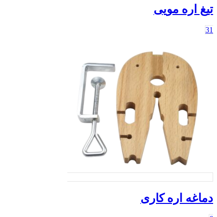
یغ اره مویی
ماغه اره کاری