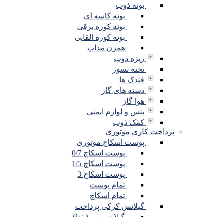
بوته ذوب
بوته کاسه ای
بوته کوره برقی
بوته کوره القایی
همزن مذاب
ریژه ذوب
تخته نسوز
فندک ها
دسته های گاز
هوا گاز
پنس و لوازم ایمنی
کمک ذوب
پرداخت کاری موتوری
پوست اسکاچ موتوری
پوست اسکاچ 0/7
پوست اسکاچ 1/5
پوست اسکاچ 3
تمام پوست
تمام اسکاچ
گیلانس کرکی پرداخت
گیلانس زبر (پنزا)