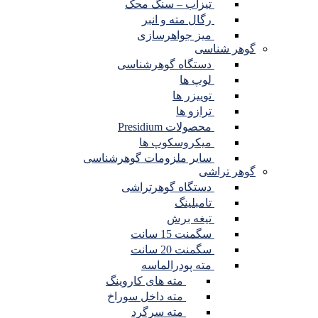
تیزاب – سنگ محک
رگال مته و انبر
میز جواهرسازی
گوهر شناسی
دستگاه گوهرشناسی
لوپ ها
توییزر ها
ترازو ها
محصولات Presidium
میکروسکوپ ها
سایر ملزومات گوهرشناسی
گوهر تراشی
دستگاه گوهرتراشی
تامبلینگ
تیغه برش
سگمنت 15 سانت
سگمنت 20 سانت
مته پودرالماسه
مته های کاروینگ
مته داخل سوراخ
مته سرگرد