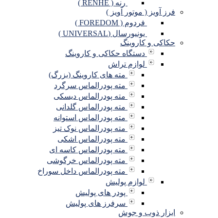
رنه ( RENHE )
فرز آویز ( موتور آویز )
فردوم ( FOREDOM )
یونیورسال (UNIVERSAL )
حکاکی و کاروینگ
دستگاه حکاکی و کاروینگ
لوازم تراش
مته های کاروینگ (بزرگ)
مته پودرالماس سرگرد
مته پودرالماس دیسکی
مته پودرالماس گلدانی
مته پودرالماس استوانه
مته پودرالماس نوک تیز
مته پودرالماس اشکی
مته پودرالماس کاسه ای
مته پودرالماس خرگوشی
مته پودرالماس داخل سوراخ
لوازم پولیش
پودر های پولیش
سرفرز های پولیش
ابزار ذوب و جوش