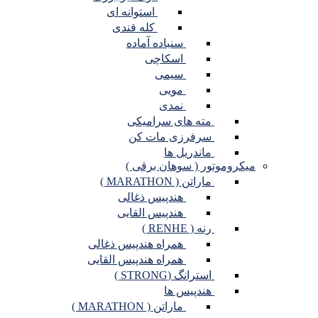
استوانه ای
کله قندی
سنباده آماده
اسکاچی
سیمی
مویی
نمدی
مته های سرامیکی
سرفرزی مات کن
ماندریل ها
میکروموتور ( سوهان برقی )
ماراتن ( MARATHON )
هندپیس ذغالی
هندپیس القایی
رنه ( RENHE )
همراه هندپیس ذغالی
همراه هندپیس القایی
استرانگ (STRONG )
هندپیس ها
ماراتن ( MARATHON )