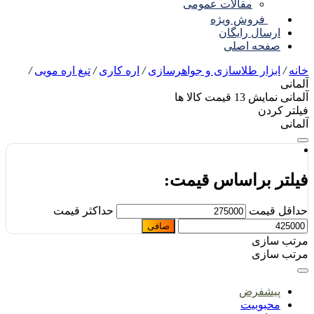
مقالات عمومی
فروش ویژه
ارسال رایگان
صفحه اصلی
نه
/
ابزار طلاسازی و جواهرسازی
/
اره کاری
/
تیغ اره مویی
/
مانی
مانی
نمایش
13
قیمت کالا ها
لتر کردن
مانی
یلتر براساس قیمت:
اقل قیمت
حداكثر قيمت
صافی
تب سازی
تب سازی
پیشفرض
محبوبیت