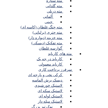
مته ستاره
مته گلدانی
مته دریلی
آلمانی
چینی
مته چنگ غلطان (کاسه ای)
مته چتری (برلیانی)
مته خزینه (دیواره دار)
مته تفکیک (دیسکی)
گوارسه غلطان
مته های کارباید
کارباید در جه یک
کارباید معمولی
سرفرز پرداخت کاری
کرکی نخی و پارچه ای
دیسک برش الماسه
لاستیک خورشیدی
لاستیک سکه ای
لاستیک لوله ای
لاستیک میله دار
نوک تیز بزرگ