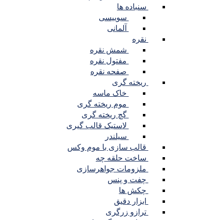
سنباده ها
سوییسی
آلمانی
نقره
شمش نقره
مفتول نقره
صفحه نقره
ریخته گری
خاک ماسه
موم ریخته گری
گچ ریخته گری
لاستیک قالب گیری
سیلندر
قالب سازی با موم وکس
ساخت حلقه چه
ملزومات جواهرسازی
چفت و پنس
چکش ها
ابزار دقیق
ترازو زرگری