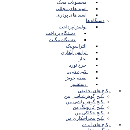
محصولات محک
اسید های مجللی
اسید های پودری
دستگاه ها
پولیش/پرداخت
دستگاه پرداخت
دستگاه مگنت
التراسونیک
ترانس آبکاری
بخار
چرخ نورد
کوره ذوب
نقطه جوش
دستشور
پکیج های تخفیفی
پکیج گوهرشناسی من
پکیج گوهرتراشی من
پکیج کاروینگ من
پکیج حکاکی من
پکیج مخراجکاری من
پکیج های آماده