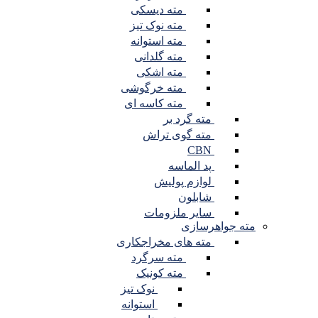
مته دیسکی
مته نوک تیز
مته استوانه
مته گلدانی
مته اشکی
مته خرگوشی
مته کاسه ای
مته گرد بر
مته گوی تراش
CBN
پد الماسه
لوازم پولیش
شابلون
سایر ملزومات
مته جواهرسازی
مته های مخراجکاری
مته سرگرد
مته کونیک
نوک تیز
استوانه