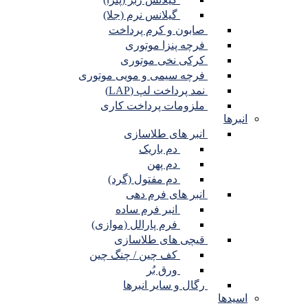
گیلانس نرم (جلا)
صابون و کرم پرداخت
فرچه پنزا موتوری
کرکی نخی موتوری
فرچه سیمی و مویی موتوری
نمد پرداخت لپ (LAP)
ملزومات پرداخت کاری
انبرها
انبر های طلاسازی
دم باریک
دم پهن
دم مفتول (گرد)
انبر های فرم دهی
انبر فرم ساده
فرم پارالل (موازی)
قیچی های طلاسازی
کف چین / چنگ چین
ورق بُر
رگال و سایر انبرها
اسیدها