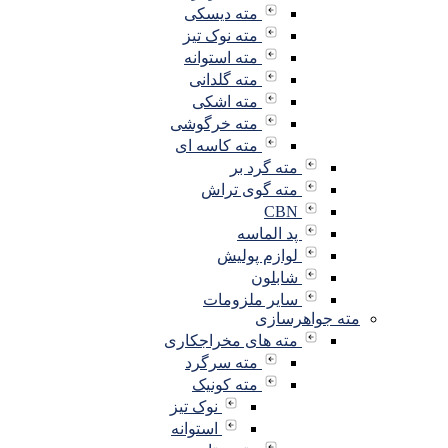
مته دیسکی
مته نوک تیز
مته استوانه
مته گلدانی
مته اشکی
مته خرگوشی
مته کاسه ای
مته گرد بر
مته گوی تراش
CBN
پد الماسه
لوازم پولیش
شابلون
سایر ملزومات
مته جواهرسازی
مته های مخراجکاری
مته سرگرد
مته کونیک
نوک تیز
استوانه