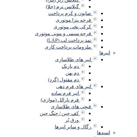
گیلانس نرم (جلا)
صابون و کرم پرداخت
فرچه پنزا موتوری
کرکی نخی موتوری
فرچه سیمی و مویی موتوری
نمد پرداخت لپ (LAP)
ملزومات پرداخت کاری
انبرها
انبر های طلاسازی
دم باریک
دم پهن
دم مفتول (گرد)
انبر های فرم دهی
انبر فرم ساده
فرم پارالل (موازی)
قیچی های طلاسازی
کف چین / چنگ چین
ورق بُر
رگال و سایر انبرها
اسیدها