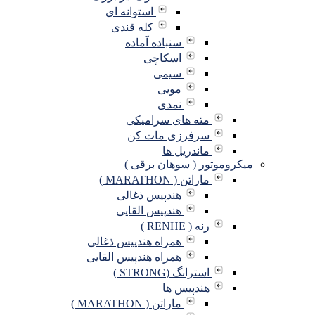
استوانه ای
کله قندی
سنباده آماده
اسکاچی
سیمی
مویی
نمدی
مته های سرامیکی
سرفرزی مات کن
ماندریل ها
میکروموتور ( سوهان برقی )
ماراتن ( MARATHON )
هندپیس ذغالی
هندپیس القایی
رنه ( RENHE )
همراه هندپیس ذغالی
همراه هندپیس القایی
استرانگ (STRONG )
هندپیس ها
ماراتن ( MARATHON )