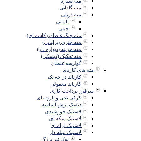
مته ستاره
مته گلدانی
مته دریلی
آلمانی
چینی
مته چنگ غلطان (کاسه ای)
مته چتری (برلیانی)
مته خزینه (دیواره دار)
مته تفکیک (دیسکی)
گوارسه غلطان
مته های کارباید
کارباید در جه یک
کارباید معمولی
سرفرز پرداخت کاری
کرکی نخی و پارچه ای
دیسک برش الماسه
لاستیک خورشیدی
لاستیک سکه ای
لاستیک لوله ای
لاستیک میله دار
نوک تیز بزرگ