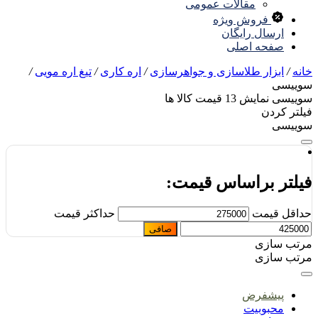
مقالات عمومی
فروش ویژه
ارسال رایگان
صفحه اصلی
نه
/
ابزار طلاسازی و جواهرسازی
/
اره کاری
/
تیغ اره مویی
/
ییسی
وییسی
نمایش
13
قیمت کالا ها
لتر کردن
ییسی
یلتر براساس قیمت:
اقل قیمت
حداكثر قيمت
صافی
تب سازی
تب سازی
پیشفرض
محبوبیت