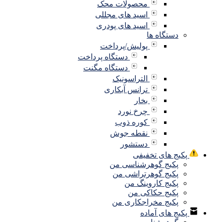
محصولات محک
اسید های مجللی
اسید های پودری
دستگاه ها
پولیش/پرداخت
دستگاه پرداخت
دستگاه مگنت
التراسونیک
ترانس آبکاری
بخار
چرخ نورد
کوره ذوب
نقطه جوش
دستشور
پکیج های تخفیفی
پکیج گوهرشناسی من
پکیج گوهرتراشی من
پکیج کاروینگ من
پکیج حکاکی من
پکیج مخراجکاری من
پکیج های آماده