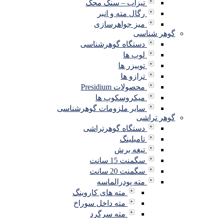
تیزاب – سنگ محک
رگال مته و انبر
میز جواهرسازی
گوهر شناسی
دستگاه گوهرشناسی
لوپ ها
توییزر ها
ترازو ها
محصولات Presidium
میکروسکوپ ها
سایر ملزومات گوهرشناسی
گوهر تراشی
دستگاه گوهرتراشی
تامبلینگ
تیغه برش
سگمنت 15 سانت
سگمنت 20 سانت
مته پودرالماسه
مته های کاروینگ
مته داخل سوراخ
مته سرگرد