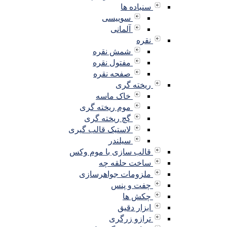
سنباده ها
سوییسی
آلمانی
نقره
شمش نقره
مفتول نقره
صفحه نقره
ریخته گری
خاک ماسه
موم ریخته گری
گچ ریخته گری
لاستیک قالب گیری
سیلندر
قالب سازی با موم وکس
ساخت حلقه چه
ملزومات جواهرسازی
چفت و پنس
چکش ها
ابزار دقیق
ترازو زرگری