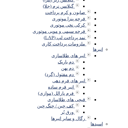
گیلانس نرم (جلا)
صابون و کرم پرداخت
فرچه پنزا موتوری
کرکی نخی موتوری
فرچه سیمی و مویی موتوری
نمد پرداخت لپ (LAP)
ملزومات پرداخت کاری
انبرها
انبر های طلاسازی
دم باریک
دم پهن
دم مفتول (گرد)
انبر های فرم دهی
انبر فرم ساده
فرم پارالل (موازی)
قیچی های طلاسازی
کف چین / چنگ چین
ورق بُر
رگال و سایر انبرها
اسیدها