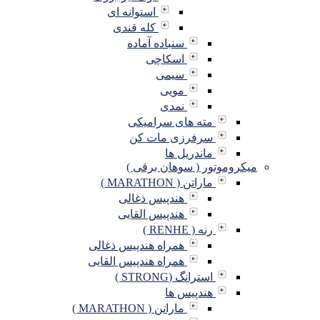
استوانه ای
کله قندی
سنباده آماده
اسکاچی
سیمی
مویی
نمدی
مته های سرامیکی
سرفرزی مات کن
ماندریل ها
میکروموتور ( سوهان برقی )
ماراتن ( MARATHON )
هندپیس ذغالی
هندپیس القایی
رنه ( RENHE )
همراه هندپیس ذغالی
همراه هندپیس القایی
استرانگ (STRONG )
هندپیس ها
ماراتن ( MARATHON )