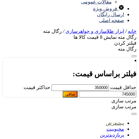
مقالات عمومی
فروش ویژه
ارسال رایگان
صفحه اصلی
نه
/
ابزار طلاسازی و جواهرسازی
/
رگال مته
ال مته
نمایش
8
قیمت کالا ها
لتر کردن
ال مته
یلتر براساس قیمت:
اقل قیمت
حداكثر قيمت
صافی
تب سازی
تب سازی
پیشفرض
محبوبیت
پربازدیدترین