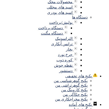
محصولات محک
اسید های مجللی
اسید های پودری
دستگاه ها
پولیش/پرداخت
دستگاه پرداخت
دستگاه مگنت
التراسونیک
ترانس آبکاری
بخار
چرخ نورد
کوره ذوب
نقطه جوش
دستشور
پکیج های تخفیفی
پکیج گوهرشناسی من
پکیج گوهرتراشی من
پکیج کاروینگ من
پکیج حکاکی من
پکیج مخراجکاری من
پکیج های آماده