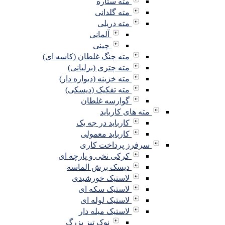
مته ستاره
مته گلدانی
مته دریلی
آلمانی
چینی
مته چنگ غلطان (کاسه ای)
مته چتری (برلیانی)
مته خزینه (دیواره دار)
مته تفکیک (دیسکی)
گوارسه غلطان
مته های کارباید
کارباید در جه یک
کارباید معمولی
سرفرز پرداخت کاری
کرکی نخی و پارچه ای
دیسک برش الماسه
لاستیک خورشیدی
لاستیک سکه ای
لاستیک لوله ای
لاستیک میله دار
نوک تیز بزرگ