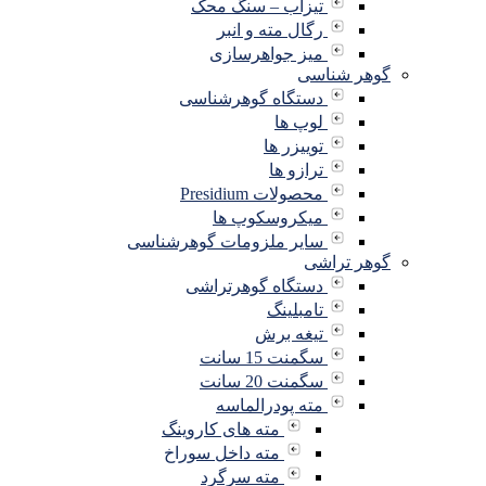
تیزاب – سنگ محک
رگال مته و انبر
میز جواهرسازی
گوهر شناسی
دستگاه گوهرشناسی
لوپ ها
توییزر ها
ترازو ها
محصولات Presidium
میکروسکوپ ها
سایر ملزومات گوهرشناسی
گوهر تراشی
دستگاه گوهرتراشی
تامبلینگ
تیغه برش
سگمنت 15 سانت
سگمنت 20 سانت
مته پودرالماسه
مته های کاروینگ
مته داخل سوراخ
مته سرگرد