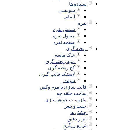
سنباده ها
سوییسی
آلمانی
نقره
شمش نقره
مفتول نقره
صفحه نقره
ریخته گری
خاک ماسه
موم ریخته گری
گچ ریخته گری
لاستیک قالب گیری
سیلندر
قالب سازی با موم وکس
ساخت حلقه چه
ملزومات جواهرسازی
چفت و پنس
چکش ها
ابزار دقیق
ترازو زرگری