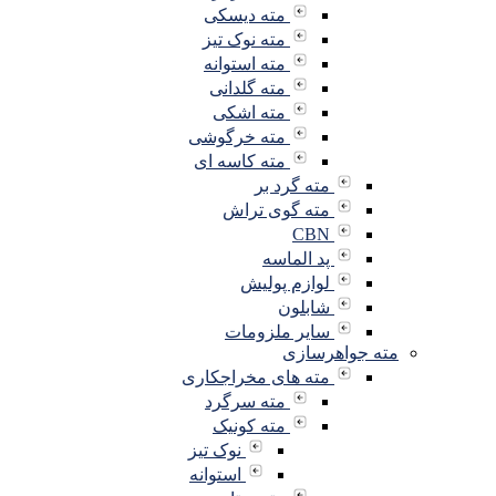
مته دیسکی
مته نوک تیز
مته استوانه
مته گلدانی
مته اشکی
مته خرگوشی
مته کاسه ای
مته گرد بر
مته گوی تراش
CBN
پد الماسه
لوازم پولیش
شابلون
سایر ملزومات
مته جواهرسازی
مته های مخراجکاری
مته سرگرد
مته کونیک
نوک تیز
استوانه