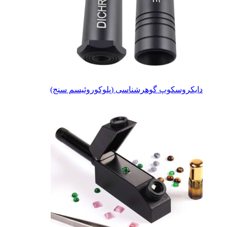
دایکروسکوپ گوهرشناسی (پلوکوروئیسم سنج)