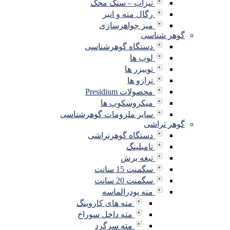
تیزاب – سنگ محک
رگال مته و انبر
میز جواهرسازی
گوهر شناسی
دستگاه گوهرشناسی
لوپ ها
توییزر ها
ترازو ها
محصولات Presidium
میکروسکوپ ها
سایر ملزومات گوهرشناسی
گوهر تراشی
دستگاه گوهرتراشی
تامبلینگ
تیغه برش
سگمنت 15 سانت
سگمنت 20 سانت
مته پودرالماسه
مته های کاروینگ
مته داخل سوراخ
مته سرگرد