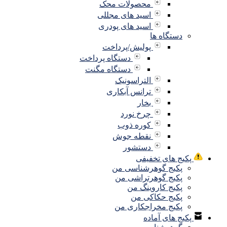
محصولات محک
اسید های مجللی
اسید های پودری
دستگاه ها
پولیش/پرداخت
دستگاه پرداخت
دستگاه مگنت
التراسونیک
ترانس آبکاری
بخار
چرخ نورد
کوره ذوب
نقطه جوش
دستشور
پکیج های تخفیفی
پکیج گوهرشناسی من
پکیج گوهرتراشی من
پکیج کاروینگ من
پکیج حکاکی من
پکیج مخراجکاری من
پکیج های آماده