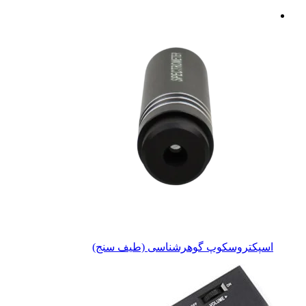
اسپکتروسکوپ گوهرشناسی (طیف سنج)