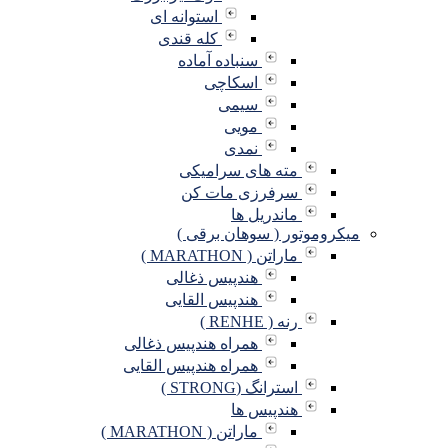
استوانه ای
کله قندی
سنباده آماده
اسکاچی
سیمی
مویی
نمدی
مته های سرامیکی
سرفرزی مات کن
ماندریل ها
میکروموتور ( سوهان برقی )
ماراتن ( MARATHON )
هندپیس ذغالی
هندپیس القایی
رنه ( RENHE )
همراه هندپیس ذغالی
همراه هندپیس القایی
استرانگ (STRONG )
هندپیس ها
ماراتن ( MARATHON )