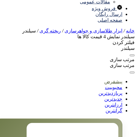
مقالات عمومی
فروش ویژه
ارسال رایگان
صفحه اصلی
نه
/
ابزار طلاسازی و جواهرسازی
/
ریخته گری
/
سیلندر
لندر
نمایش
4
قیمت کالا ها
لتر کردن
لندر
تب سازی
تب سازی
پیشفرض
محبوبیت
پربازدیدترین
جدیدترین
ارزانترین
گرانترین