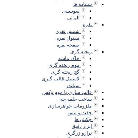
سنباده ها
سوییسی
آلمانی
نقره
شمش نقره
مفتول نقره
صفحه نقره
ریخته گری
خاک ماسه
موم ریخته گری
گچ ریخته گری
لاستیک قالب گیری
سیلندر
قالب سازی با موم وکس
ساخت حلقه چه
ملزومات جواهرسازی
چفت و پنس
چکش ها
ابزار دقیق
ترازو زرگری