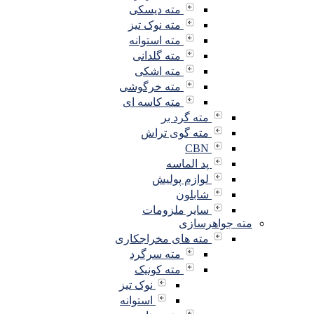
مته دیسکی
مته نوک تیز
مته استوانه
مته گلدانی
مته اشکی
مته خرگوشی
مته کاسه ای
مته گرد بر
مته گوی تراش
CBN
پد الماسه
لوازم پولیش
شابلون
سایر ملزومات
مته جواهرسازی
مته های مخراجکاری
مته سرگرد
مته کونیک
نوک تیز
استوانه