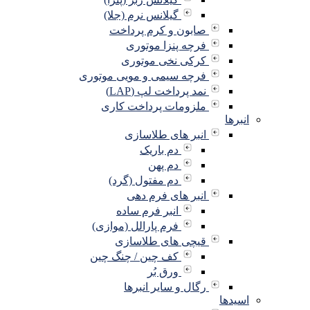
گیلانس نرم (جلا)
صابون و کرم پرداخت
فرچه پنزا موتوری
کرکی نخی موتوری
فرچه سیمی و مویی موتوری
نمد پرداخت لپ (LAP)
ملزومات پرداخت کاری
انبرها
انبر های طلاسازی
دم باریک
دم پهن
دم مفتول (گرد)
انبر های فرم دهی
انبر فرم ساده
فرم پارالل (موازی)
قیچی های طلاسازی
کف چین / چنگ چین
ورق بُر
رگال و سایر انبرها
اسیدها