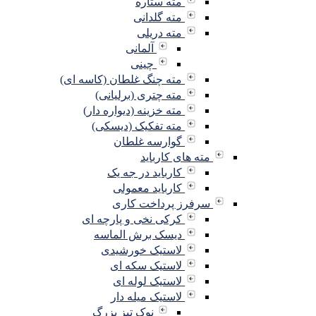
مته ستاره
مته گلدانی
مته دریلی
آلمانی
چینی
مته چنگ غلطان (کاسه ای)
مته چتری (برلیانی)
مته خزینه (دیواره دار)
مته تفکیک (دیسکی)
گوارسه غلطان
مته های کارباید
کارباید در جه یک
کارباید معمولی
سرفرز پرداخت کاری
کرکی نخی و پارچه ای
دیسک برش الماسه
لاستیک خورشیدی
لاستیک سکه ای
لاستیک لوله ای
لاستیک میله دار
نوک تیز بزرگ