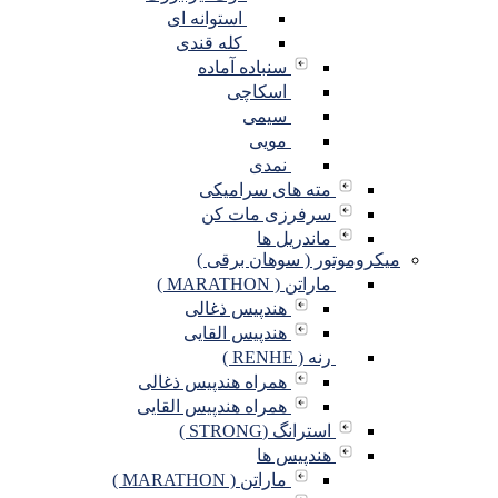
استوانه ای
کله قندی
سنباده آماده
اسکاچی
سیمی
مویی
نمدی
مته های سرامیکی
سرفرزی مات کن
ماندریل ها
میکروموتور ( سوهان برقی )
ماراتن ( MARATHON )
هندپیس ذغالی
هندپیس القایی
رنه ( RENHE )
همراه هندپیس ذغالی
همراه هندپیس القایی
استرانگ (STRONG )
هندپیس ها
ماراتن ( MARATHON )