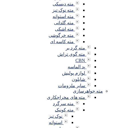
مته دیسکی
مته نوک تیز
مته استوانه
مته گلدانی
مته اشکی
مته خرگوشی
مته کاسه ای
مته گرد بر
مته گوی تراش
CBN
پد الماسه
لوازم پولیش
شابلون
سایر ملزومات
مته جواهرسازی
مته های مخراجکاری
مته سرگرد
مته کونیک
نوک تیز
استوانه