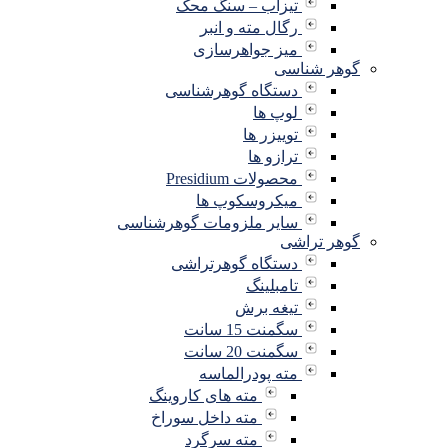
تیزاب – سنگ محک
رگال مته و انبر
میز جواهرسازی
گوهر شناسی
دستگاه گوهرشناسی
لوپ ها
توییزر ها
ترازو ها
محصولات Presidium
میکروسکوپ ها
سایر ملزومات گوهرشناسی
گوهر تراشی
دستگاه گوهرتراشی
تامبلینگ
تیغه برش
سگمنت 15 سانت
سگمنت 20 سانت
مته پودرالماسه
مته های کاروینگ
مته داخل سوراخ
مته سرگرد