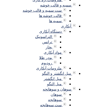
سمبه و قالب خوشه
ست سمبه و قالب خوشه
قالب خوشه ها
سمبه ها
آبکاری
دستگاه آبکاری
التراسونیک
ترانس
بخار
مواد آبکاری
پودر طلا
رودیوم
ملزومات آبکاری
میل انگشتر و النگو
میل انگشتر
میل النگو
سوهان و سوهانچه
سوهان
سوهانچه
ست سوهانچه