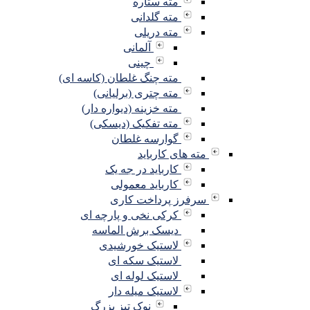
مته ستاره
مته گلدانی
مته دریلی
آلمانی
چینی
مته چنگ غلطان (کاسه ای)
مته چتری (برلیانی)
مته خزینه (دیواره دار)
مته تفکیک (دیسکی)
گوارسه غلطان
مته های کارباید
کارباید در جه یک
کارباید معمولی
سرفرز پرداخت کاری
کرکی نخی و پارچه ای
دیسک برش الماسه
لاستیک خورشیدی
لاستیک سکه ای
لاستیک لوله ای
لاستیک میله دار
نوک تیز بزرگ