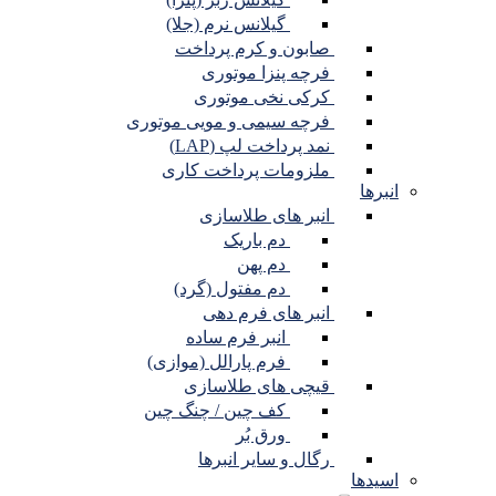
گیلانس نرم (جلا)
صابون و کرم پرداخت
فرچه پنزا موتوری
کرکی نخی موتوری
فرچه سیمی و مویی موتوری
نمد پرداخت لپ (LAP)
ملزومات پرداخت کاری
انبرها
انبر های طلاسازی
دم باریک
دم پهن
دم مفتول (گرد)
انبر های فرم دهی
انبر فرم ساده
فرم پارالل (موازی)
قیچی های طلاسازی
کف چین / چنگ چین
ورق بُر
رگال و سایر انبرها
اسیدها