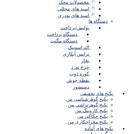
محصولات محک
اسید های مجللی
اسید های پودری
دستگاه ها
پولیش/پرداخت
دستگاه پرداخت
دستگاه مگنت
التراسونیک
ترانس آبکاری
بخار
چرخ نورد
کوره ذوب
نقطه جوش
دستشور
پکیج های تخفیفی
پکیج گوهرشناسی من
پکیج گوهرتراشی من
پکیج کاروینگ من
پکیج حکاکی من
پکیج مخراجکاری من
پکیج های آماده