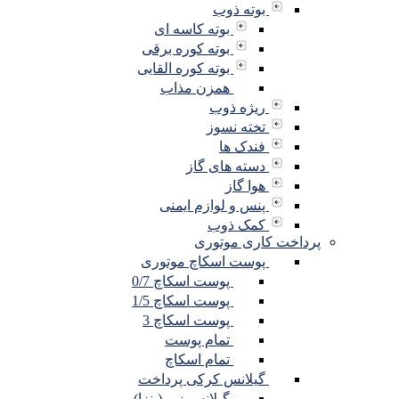
بوته ذوب
بوته کاسه ای
بوته کوره برقی
بوته کوره القایی
همزن مذاب
ریژه ذوب
تخته نسوز
فندک ها
دسته های گاز
هوا گاز
پنس و لوازم ایمنی
کمک ذوب
پرداخت کاری موتوری
پوست اسکاچ موتوری
پوست اسکاچ 0/7
پوست اسکاچ 1/5
پوست اسکاچ 3
تمام پوست
تمام اسکاچ
گیلانس کرکی پرداخت
گیلانس زبر (پنزا)