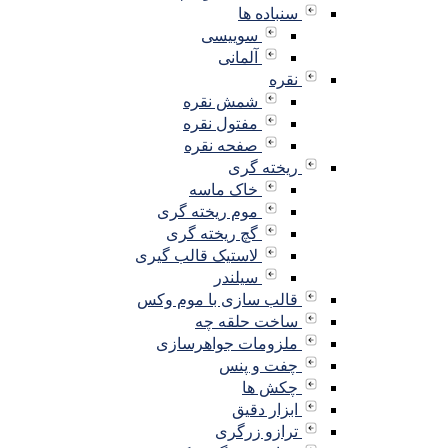
سنباده ها
سوییسی
آلمانی
نقره
شمش نقره
مفتول نقره
صفحه نقره
ریخته گری
خاک ماسه
موم ریخته گری
گچ ریخته گری
لاستیک قالب گیری
سیلندر
قالب سازی با موم وکس
ساخت حلقه چه
ملزومات جواهرسازی
چفت و پنس
چکش ها
ابزار دقیق
ترازو زرگری