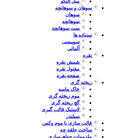
میل النگو
سوهان و سوهانچه
سوهان
سوهانچه
ست سوهانچه
سنباده ها
سوییسی
آلمانی
نقره
شمش نقره
مفتول نقره
صفحه نقره
ریخته گری
خاک ماسه
موم ریخته گری
گچ ریخته گری
لاستیک قالب گیری
سیلندر
قالب سازی با موم وکس
ساخت حلقه چه
ملزومات جواهرسازی