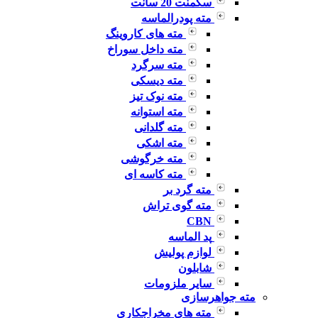
سگمنت 20 سانت
مته پودرالماسه
مته های کاروینگ
مته داخل سوراخ
مته سرگرد
مته دیسکی
مته نوک تیز
مته استوانه
مته گلدانی
مته اشکی
مته خرگوشی
مته کاسه ای
مته گرد بر
مته گوی تراش
CBN
پد الماسه
لوازم پولیش
شابلون
سایر ملزومات
مته جواهرسازی
مته های مخراجکاری