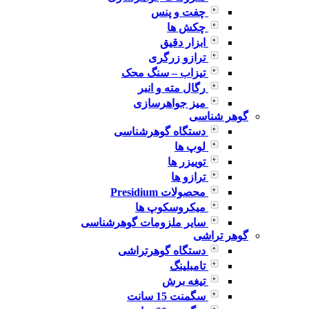
چفت و پنس
چکش ها
ابزار دقیق
ترازو زرگری
تیزاب – سنگ محک
رگال مته و انبر
میز جواهرسازی
گوهر شناسی
دستگاه گوهرشناسی
لوپ ها
توییزر ها
ترازو ها
محصولات Presidium
میکروسکوپ ها
سایر ملزومات گوهرشناسی
گوهر تراشی
دستگاه گوهرتراشی
تامبلینگ
تیغه برش
سگمنت 15 سانت