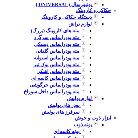
یونیورسال (UNIVERSAL )
حکاکی و کاروینگ
دستگاه حکاکی و کاروینگ
لوازم تراش
مته های کاروینگ (بزرگ)
مته پودرالماس سرگرد
مته پودرالماس دیسکی
مته پودرالماس گلدانی
مته پودرالماس استوانه
مته پودرالماس نوک تیز
مته پودرالماس اشکی
مته پودرالماس کاسه ای
مته پودرالماس خرگوشی
مته پودرالماس داخل سوراخ
لوازم پولیش
پودر های پولیش
سرفرز های پولیش
ابزار ذوب و جوش
بوته ذوب
بوته کاسه ای