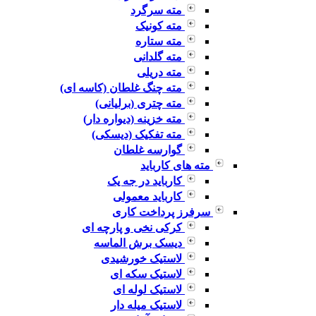
مته سرگرد
مته کونیک
مته ستاره
مته گلدانی
مته دریلی
مته چنگ غلطان (کاسه ای)
مته چتری (برلیانی)
مته خزینه (دیواره دار)
مته تفکیک (دیسکی)
گوارسه غلطان
مته های کارباید
کارباید در جه یک
کارباید معمولی
سرفرز پرداخت کاری
کرکی نخی و پارچه ای
دیسک برش الماسه
لاستیک خورشیدی
لاستیک سکه ای
لاستیک لوله ای
لاستیک میله دار