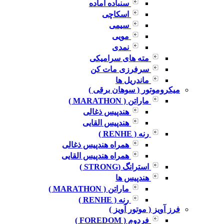
سنباده آماده
اسکاچی
سیمی
مویی
نمدی
مته های سرامیکی
سرفرزی مات کن
ماندریل ها
میکروموتور ( سوهان برقی )
ماراتن ( MARATHON )
هندپیس ذغالی
هندپیس القایی
رنه ( RENHE )
همراه هندپیس ذغالی
همراه هندپیس القایی
استرانگ (STRONG )
هندپیس ها
ماراتن ( MARATHON )
رنه ( RENHE )
فرز آویز ( موتور آویز )
فردوم ( FOREDOM )