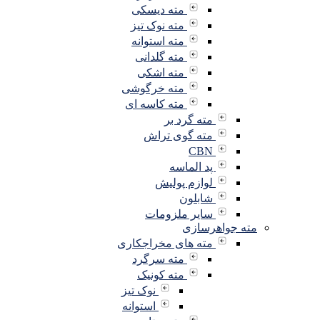
مته دیسکی
مته نوک تیز
مته استوانه
مته گلدانی
مته اشکی
مته خرگوشی
مته کاسه ای
مته گرد بر
مته گوی تراش
CBN
پد الماسه
لوازم پولیش
شابلون
سایر ملزومات
مته جواهرسازی
مته های مخراجکاری
مته سرگرد
مته کونیک
نوک تیز
استوانه