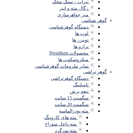
تیزاب – سنگ محک
رگال مته و انبر
میز جواهرسازی
گوهر شناسی
دستگاه گوهرشناسی
لوپ ها
توییزر ها
ترازو ها
محصولات Presidium
میکروسکوپ ها
سایر ملزومات گوهرشناسی
گوهر تراشی
دستگاه گوهرتراشی
تامبلینگ
تیغه برش
سگمنت 15 سانت
سگمنت 20 سانت
مته پودرالماسه
مته های کاروینگ
مته داخل سوراخ
مته سرگرد