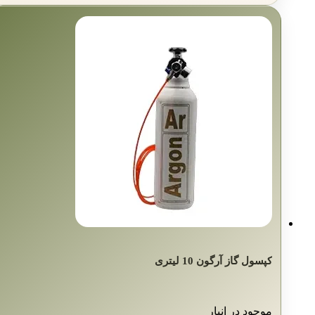
کپسول گاز آرگون 10 لیتری
موجود در انبار