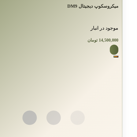
میکروسکوپ دیجیتال DM9
موجود در انبار
14,500,000
تومان