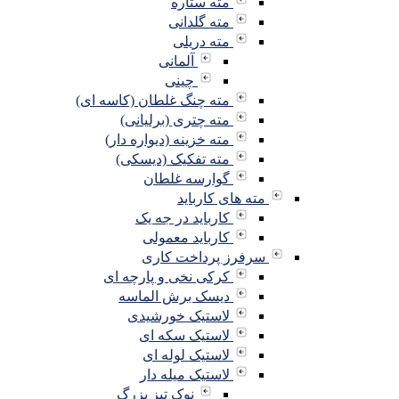
مته ستاره
مته گلدانی
مته دریلی
آلمانی
چینی
مته چنگ غلطان (کاسه ای)
مته چتری (برلیانی)
مته خزینه (دیواره دار)
مته تفکیک (دیسکی)
گوارسه غلطان
مته های کارباید
کارباید در جه یک
کارباید معمولی
سرفرز پرداخت کاری
کرکی نخی و پارچه ای
دیسک برش الماسه
لاستیک خورشیدی
لاستیک سکه ای
لاستیک لوله ای
لاستیک میله دار
نوک تیز بزرگ