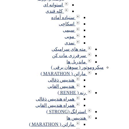
استوانه ای
کله قندی
سنباده آماده
اسکاچی
سیمی
مویی
نمدی
مته های سرامیکی
سرفرزی مات کن
ماندریل ها
میکروموتور ( سوهان برقی )
ماراتن ( MARATHON )
هندپیس ذغالی
هندپیس القایی
رنه ( RENHE )
همراه هندپیس ذغالی
همراه هندپیس القایی
استرانگ (STRONG )
هندپیس ها
ماراتن ( MARATHON )