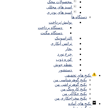
محصولات محک
اسید های مجللی
اسید های پودری
دستگاه ها
پولیش/پرداخت
دستگاه پرداخت
دستگاه مگنت
التراسونیک
ترانس آبکاری
بخار
چرخ نورد
کوره ذوب
نقطه جوش
دستشور
پکیج های تخفیفی
پکیج گوهرشناسی من
پکیج گوهرتراشی من
پکیج کاروینگ من
پکیج حکاکی من
پکیج مخراجکاری من
پکیج های آماده