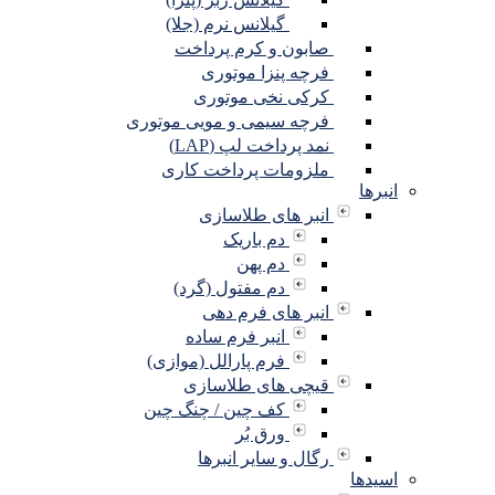
گیلانس نرم (جلا)
صابون و کرم پرداخت
فرچه پنزا موتوری
کرکی نخی موتوری
فرچه سیمی و مویی موتوری
نمد پرداخت لپ (LAP)
ملزومات پرداخت کاری
انبرها
انبر های طلاسازی
دم باریک
دم پهن
دم مفتول (گرد)
انبر های فرم دهی
انبر فرم ساده
فرم پارالل (موازی)
قیچی های طلاسازی
کف چین / چنگ چین
ورق بُر
رگال و سایر انبرها
اسیدها