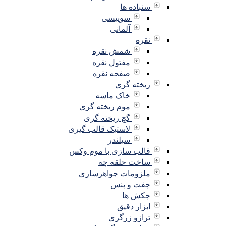
سنباده ها
سوییسی
آلمانی
نقره
شمش نقره
مفتول نقره
صفحه نقره
ریخته گری
خاک ماسه
موم ریخته گری
گچ ریخته گری
لاستیک قالب گیری
سیلندر
قالب سازی با موم وکس
ساخت حلقه چه
ملزومات جواهرسازی
چفت و پنس
چکش ها
ابزار دقیق
ترازو زرگری