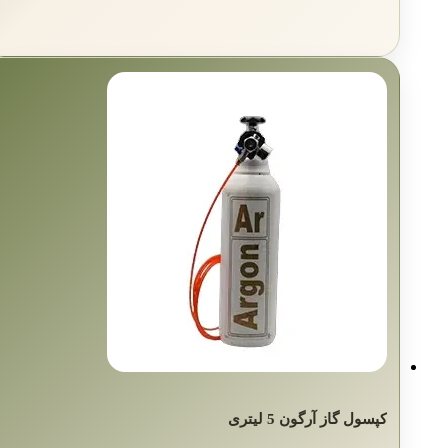
کپسول گاز آرگون 5 لیتری