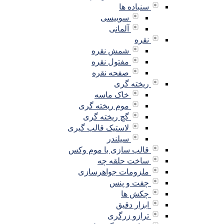
سنباده ها
سوییسی
آلمانی
نقره
شمش نقره
مفتول نقره
صفحه نقره
ریخته گری
خاک ماسه
موم ریخته گری
گچ ریخته گری
لاستیک قالب گیری
سیلندر
قالب سازی با موم وکس
ساخت حلقه چه
ملزومات جواهرسازی
چفت و پنس
چکش ها
ابزار دقیق
ترازو زرگری