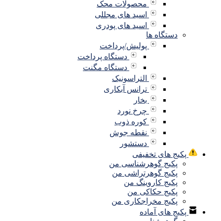
محصولات محک
اسید های مجللی
اسید های پودری
دستگاه ها
پولیش/پرداخت
دستگاه پرداخت
دستگاه مگنت
التراسونیک
ترانس آبکاری
بخار
چرخ نورد
کوره ذوب
نقطه جوش
دستشور
پکیج های تخفیفی
پکیج گوهرشناسی من
پکیج گوهرتراشی من
پکیج کاروینگ من
پکیج حکاکی من
پکیج مخراجکاری من
پکیج های آماده