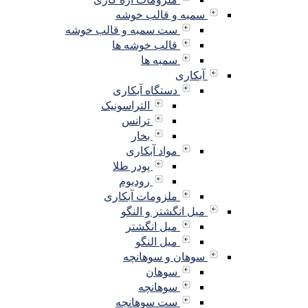
سمبه و قالب خوشه
ست سمبه و قالب خوشه
قالب خوشه ها
سمبه ها
آبکاری
دستگاه آبکاری
التراسونیک
ترانس
بخار
مواد آبکاری
پودر طلا
رودیوم
ملزومات آبکاری
میل انگشتر و النگو
میل انگشتر
میل النگو
سوهان و سوهانچه
سوهان
سوهانچه
ست سوهانچه