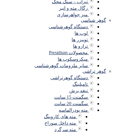
تیزاب – سنگ محک
رگال مته و انبر
میز جواهرسازی
گوهر شناسی
دستگاه گوهرشناسی
لوپ ها
توییزر ها
ترازو ها
محصولات Presidium
میکروسکوپ ها
سایر ملزومات گوهرشناسی
گوهر تراشی
دستگاه گوهرتراشی
تامبلینگ
تیغه برش
سگمنت 15 سانت
سگمنت 20 سانت
مته پودرالماسه
مته های کاروینگ
مته داخل سوراخ
مته سرگرد