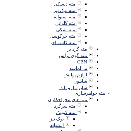
مته دیسکی
مته نوک تیز
مته استوانه
مته گلدانی
مته اشکی
مته خرگوشی
مته کاسه ای
مته گرد بر
مته گوی تراش
CBN
پد الماسه
لوازم پولیش
شابلون
سایر ملزومات
مته جواهرسازی
مته های مخراجکاری
مته سرگرد
مته کونیک
نوک تیز
استوانه