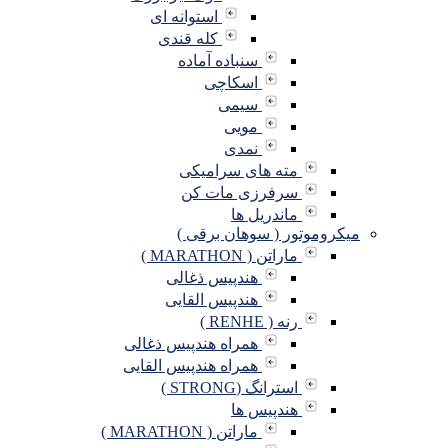
استوانه ای
کله قندی
سنباده آماده
اسکاچی
سیمی
مویی
نمدی
مته های سرامیکی
سرفرزی مات کن
ماندریل ها
میکروموتور ( سوهان برقی )
ماراتن ( MARATHON )
هندپیس ذغالی
هندپیس القایی
رنه ( RENHE )
همراه هندپیس ذغالی
همراه هندپیس القایی
استرانگ (STRONG )
هندپیس ها
ماراتن ( MARATHON )