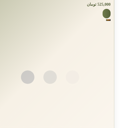
525,000
تومان