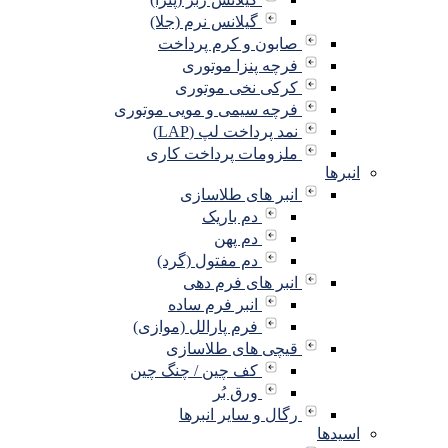
گیلانس نرم (جلا)
صابون و کرم پرداخت
فرچه پنزا موتوری
کرکی نخی موتوری
فرچه سیمی و مویی موتوری
نمد پرداخت لپ (LAP)
ملزومات پرداخت کاری
انبرها
انبر های طلاسازی
دم باریک
دم پهن
دم مفتول (گرد)
انبر های فرم دهی
انبر فرم ساده
فرم پارالل (موازی)
قیچی های طلاسازی
کف چین / چنگ چین
ورق بُر
رگال و سایر انبرها
اسیدها