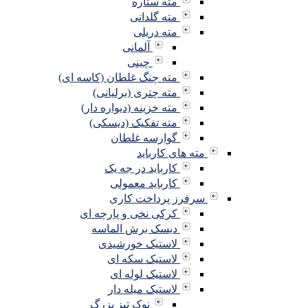
مته ستاره
مته گلدانی
مته دریلی
آلمانی
چینی
مته چنگ غلطان (کاسه ای)
مته چتری (برلیانی)
مته خزینه (دیواره دار)
مته تفکیک (دیسکی)
گوارسه غلطان
مته های کارباید
کارباید در جه یک
کارباید معمولی
سرفرز پرداخت کاری
کرکی نخی و پارچه ای
دیسک برش الماسه
لاستیک خورشیدی
لاستیک سکه ای
لاستیک لوله ای
لاستیک میله دار
نوک تیز بزرگ