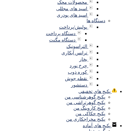
محصولات محک
اسید های مجللی
اسید های پودری
دستگاه ها
پولیش/پرداخت
دستگاه پرداخت
دستگاه مگنت
التراسونیک
ترانس آبکاری
بخار
چرخ نورد
کوره ذوب
نقطه جوش
دستشور
پکیج های تخفیفی
پکیج گوهرشناسی من
پکیج گوهرتراشی من
پکیج کاروینگ من
پکیج حکاکی من
پکیج مخراجکاری من
پکیج های آماده