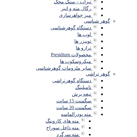
تیزاب – سنگ محک
رگال مته و انبر
میز جواهرسازی
گوهر شناسی
دستگاه گوهرشناسی
لوپ ها
توییزر ها
ترازو ها
محصولات Presidium
میکروسکوپ ها
سایر ملزومات گوهرشناسی
گوهر تراشی
دستگاه گوهرتراشی
تامبلینگ
تیغه برش
سگمنت 15 سانت
سگمنت 20 سانت
مته پودرالماسه
مته های کاروینگ
مته داخل سوراخ
مته سرگرد