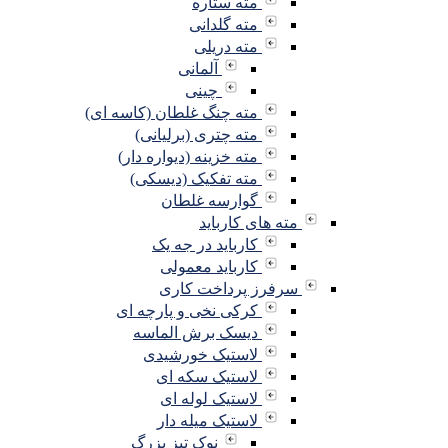
مته ستاره
مته گلدانی
مته دریلی
آلمانی
چینی
مته چنگ غلطان (کاسه ای)
مته چتری (برلیانی)
مته خزینه (دیواره دار)
مته تفکیک (دیسکی)
گوارسه غلطان
مته های کارباید
کارباید در جه یک
کارباید معمولی
سرفرز پرداخت کاری
کرکی نخی و پارچه ای
دیسک برش الماسه
لاستیک خورشیدی
لاستیک سکه ای
لاستیک لوله ای
لاستیک میله دار
نوک تیز بزرگ