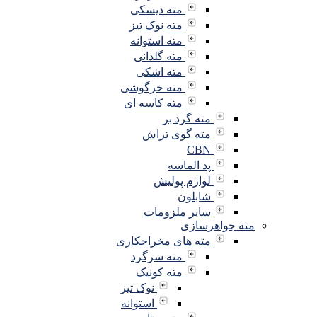
مته دیسکی
مته نوک تیز
مته استوانه
مته گلدانی
مته اشکی
مته خرگوشی
مته کاسه ای
مته گرد بر
مته گوی تراش
CBN
پد الماسه
لوازم پولیش
شابلون
سایر ملزومات
مته جواهرسازی
مته های مخراجکاری
مته سرگرد
مته کونیک
نوک تیز
استوانه