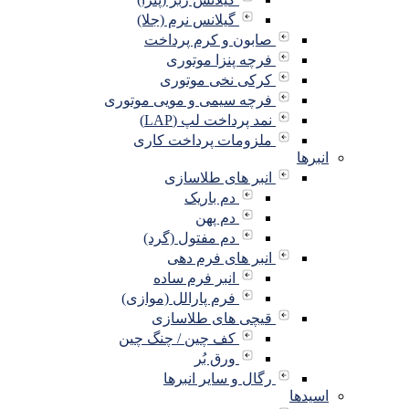
گیلانس نرم (جلا)
صابون و کرم پرداخت
فرچه پنزا موتوری
کرکی نخی موتوری
فرچه سیمی و مویی موتوری
نمد پرداخت لپ (LAP)
ملزومات پرداخت کاری
انبرها
انبر های طلاسازی
دم باریک
دم پهن
دم مفتول (گرد)
انبر های فرم دهی
انبر فرم ساده
فرم پارالل (موازی)
قیچی های طلاسازی
کف چین / چنگ چین
ورق بُر
رگال و سایر انبرها
اسیدها