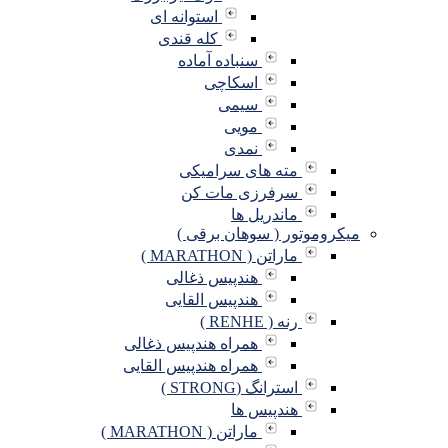
استوانه ای
کله قندی
سنباده آماده
اسکاچی
سیمی
مویی
نمدی
مته های سرامیکی
سرفرزی مات کن
ماندریل ها
میکروموتور ( سوهان برقی )
ماراتن ( MARATHON )
هندپیس ذغالی
هندپیس القایی
رنه ( RENHE )
همراه هندپیس ذغالی
همراه هندپیس القایی
استرانگ (STRONG )
هندپیس ها
ماراتن ( MARATHON )