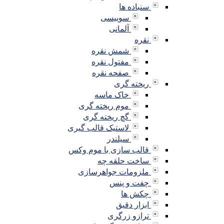
سنباده ها
سوییسی
آلمانی
نقره
شمش نقره
مفتول نقره
صفحه نقره
ریخته گری
خاک ماسه
موم ریخته گری
گچ ریخته گری
لاستیک قالب گیری
سیلندر
قالب سازی با موم وکس
ساخت حلقه چه
ملزومات جواهرسازی
چفت و پنس
چکش ها
ابزار دقیق
ترازو زرگری