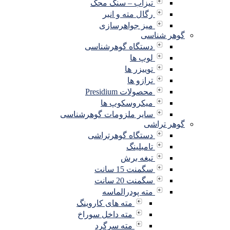
تیزاب – سنگ محک
رگال مته و انبر
میز جواهرسازی
گوهر شناسی
دستگاه گوهرشناسی
لوپ ها
توییزر ها
ترازو ها
محصولات Presidium
میکروسکوپ ها
سایر ملزومات گوهرشناسی
گوهر تراشی
دستگاه گوهرتراشی
تامبلینگ
تیغه برش
سگمنت 15 سانت
سگمنت 20 سانت
مته پودرالماسه
مته های کاروینگ
مته داخل سوراخ
مته سرگرد