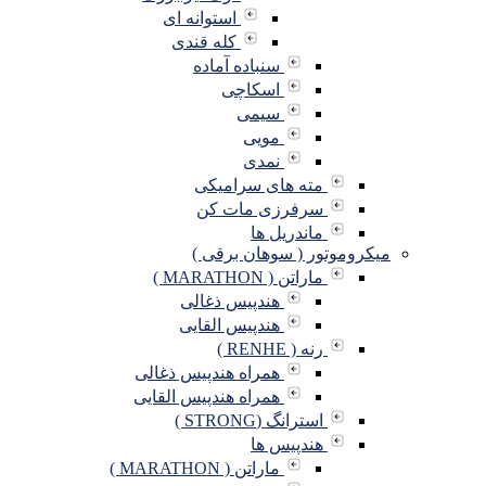
استوانه ای
کله قندی
سنباده آماده
اسکاچی
سیمی
مویی
نمدی
مته های سرامیکی
سرفرزی مات کن
ماندریل ها
میکروموتور ( سوهان برقی )
ماراتن ( MARATHON )
هندپیس ذغالی
هندپیس القایی
رنه ( RENHE )
همراه هندپیس ذغالی
همراه هندپیس القایی
استرانگ (STRONG )
هندپیس ها
ماراتن ( MARATHON )