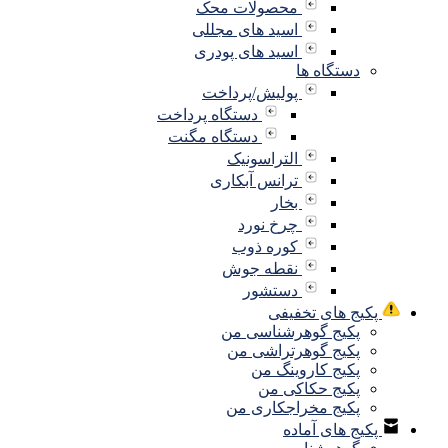
محصولات محک
اسید های مجللی
اسید های پودری
دستگاه ها
پولیش/پرداخت
دستگاه پرداخت
دستگاه مگنت
التراسونیک
ترانس آبکاری
بخار
چرخ نورد
کوره ذوب
نقطه جوش
دستشور
پکیج های تخفیفی
پکیج گوهرشناسی من
پکیج گوهرتراشی من
پکیج کاروینگ من
پکیج حکاکی من
پکیج مخراجکاری من
پکیج های آماده