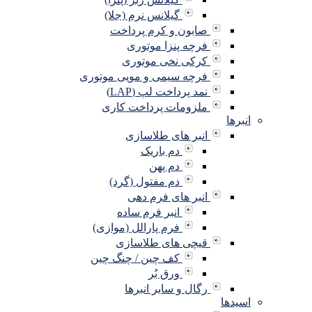
گیلانس نرم (جلا)
صابون و کرم پرداخت
فرچه پنزا موتوری
کرکی نخی موتوری
فرچه سیمی و مویی موتوری
نمد پرداخت لپ (LAP)
ملزومات پرداخت کاری
انبرها
انبر های طلاسازی
دم باریک
دم پهن
دم مفتول (گرد)
انبر های فرم دهی
انبر فرم ساده
فرم پارالل (موازی)
قیچی های طلاسازی
کف چین / چنگ چین
ورق بُر
رگال و سایر انبرها
اسیدها