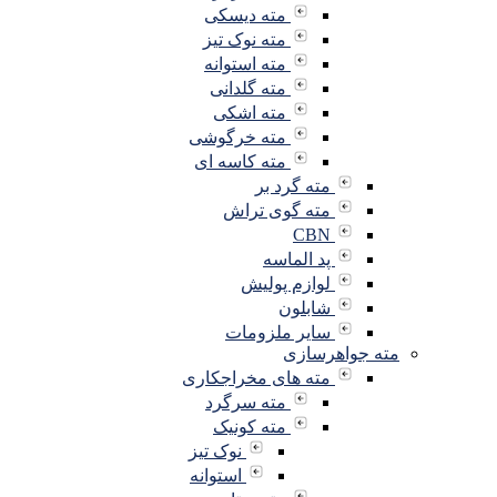
مته دیسکی
مته نوک تیز
مته استوانه
مته گلدانی
مته اشکی
مته خرگوشی
مته کاسه ای
مته گرد بر
مته گوی تراش
CBN
پد الماسه
لوازم پولیش
شابلون
سایر ملزومات
مته جواهرسازی
مته های مخراجکاری
مته سرگرد
مته کونیک
نوک تیز
استوانه