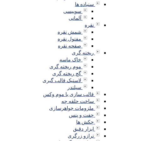
سنباده ها
سوییسی
آلمانی
نقره
شمش نقره
مفتول نقره
صفحه نقره
ریخته گری
خاک ماسه
موم ریخته گری
گچ ریخته گری
لاستیک قالب گیری
سیلندر
قالب سازی با موم وکس
ساخت حلقه چه
ملزومات جواهرسازی
چفت و پنس
چکش ها
ابزار دقیق
ترازو زرگری