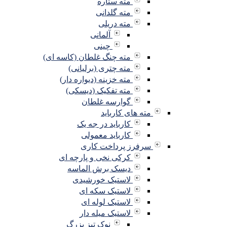
مته ستاره
مته گلدانی
مته دریلی
آلمانی
چینی
مته چنگ غلطان (کاسه ای)
مته چتری (برلیانی)
مته خزینه (دیواره دار)
مته تفکیک (دیسکی)
گوارسه غلطان
مته های کارباید
کارباید در جه یک
کارباید معمولی
سرفرز پرداخت کاری
کرکی نخی و پارچه ای
دیسک برش الماسه
لاستیک خورشیدی
لاستیک سکه ای
لاستیک لوله ای
لاستیک میله دار
نوک تیز بزرگ