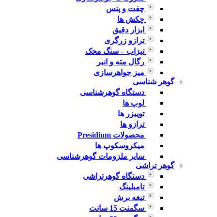
چفت و پنس
چکش ها
ابزار دقیق
ترازو زرگری
تیزاب – سنگ محک
رگال مته و انبر
میز جواهرسازی
گوهر شناسی
دستگاه گوهرشناسی
لوپ ها
توییزر ها
ترازو ها
محصولات Presidium
میکروسکوپ ها
سایر ملزومات گوهرشناسی
گوهر تراشی
دستگاه گوهرتراشی
تامبلینگ
تیغه برش
سگمنت 15 سانت