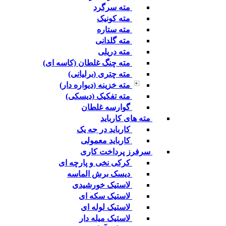
مته سرگرد
مته کونیک
مته ستاره
مته گلدانی
مته دریلی
مته چنگ غلطان (کاسه ای)
مته چتری (برلیانی)
مته خزینه (دیواره دار)
مته تفکیک (دیسکی)
گوارسه غلطان
مته های کارباید
کارباید در جه یک
کارباید معمولی
سرفرز پرداخت کاری
کرکی نخی و پارچه ای
دیسک برش الماسه
لاستیک خورشیدی
لاستیک سکه ای
لاستیک لوله ای
لاستیک میله دار