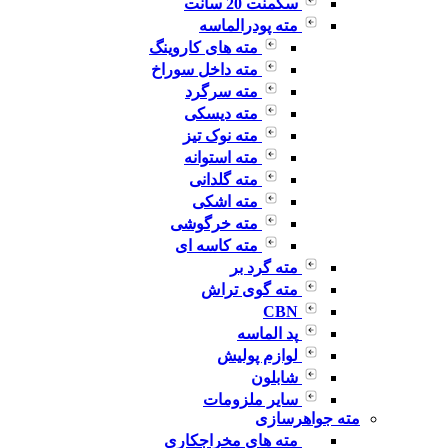
سگمنت 20 سانت
مته پودرالماسه
مته های کاروینگ
مته داخل سوراخ
مته سرگرد
مته دیسکی
مته نوک تیز
مته استوانه
مته گلدانی
مته اشکی
مته خرگوشی
مته کاسه ای
مته گرد بر
مته گوی تراش
CBN
پد الماسه
لوازم پولیش
شابلون
سایر ملزومات
مته جواهرسازی
مته های مخراجکاری