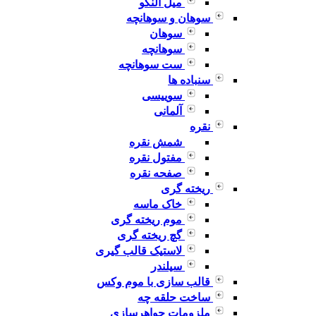
میل النگو
سوهان و سوهانچه
سوهان
سوهانچه
ست سوهانچه
سنباده ها
سوییسی
آلمانی
نقره
شمش نقره
مفتول نقره
صفحه نقره
ریخته گری
خاک ماسه
موم ریخته گری
گچ ریخته گری
لاستیک قالب گیری
سیلندر
قالب سازی با موم وکس
ساخت حلقه چه
ملزومات جواهرسازی