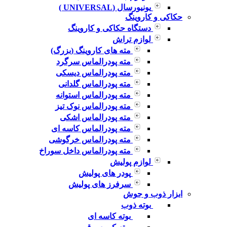
یونیورسال (UNIVERSAL )
حکاکی و کاروینگ
دستگاه حکاکی و کاروینگ
لوازم تراش
مته های کاروینگ (بزرگ)
مته پودرالماس سرگرد
مته پودرالماس دیسکی
مته پودرالماس گلدانی
مته پودرالماس استوانه
مته پودرالماس نوک تیز
مته پودرالماس اشکی
مته پودرالماس کاسه ای
مته پودرالماس خرگوشی
مته پودرالماس داخل سوراخ
لوازم پولیش
پودر های پولیش
سرفرز های پولیش
ابزار ذوب و جوش
بوته ذوب
بوته کاسه ای