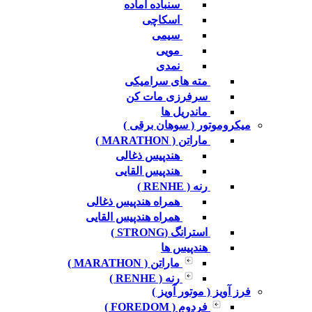
سنباده آماده
اسکاچی
سیمی
مویی
نمدی
مته های سرامیکی
سرفرزی مات کن
ماندریل ها
میکروموتور ( سوهان برقی )
ماراتن ( MARATHON )
هندپیس ذغالی
هندپیس القایی
رنه ( RENHE )
همراه هندپیس ذغالی
همراه هندپیس القایی
استرانگ (STRONG )
هندپیس ها
ماراتن ( MARATHON )
رنه ( RENHE )
فرز آویز ( موتور آویز )
فردوم ( FOREDOM )