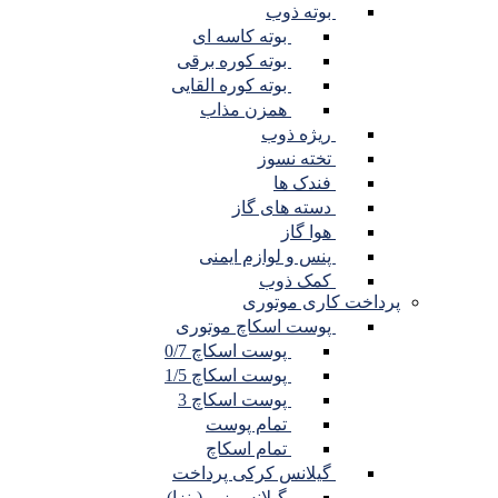
بوته ذوب
بوته کاسه ای
بوته کوره برقی
بوته کوره القایی
همزن مذاب
ریژه ذوب
تخته نسوز
فندک ها
دسته های گاز
هوا گاز
پنس و لوازم ایمنی
کمک ذوب
پرداخت کاری موتوری
پوست اسکاچ موتوری
پوست اسکاچ 0/7
پوست اسکاچ 1/5
پوست اسکاچ 3
تمام پوست
تمام اسکاچ
گیلانس کرکی پرداخت
گیلانس زبر (پنزا)