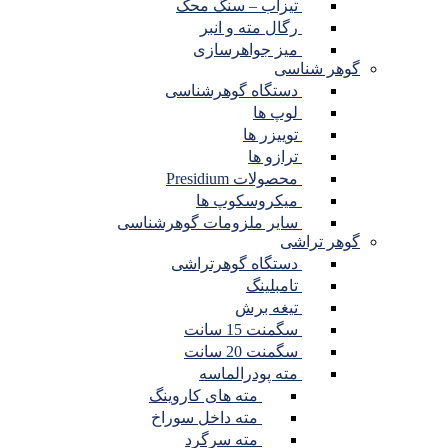
تیزاب – سنگ محک
رگال مته و انبر
میز جواهرسازی
گوهر شناسی
دستگاه گوهرشناسی
لوپ ها
توییزر ها
ترازو ها
محصولات Presidium
میکروسکوپ ها
سایر ملزومات گوهرشناسی
گوهر تراشی
دستگاه گوهرتراشی
تامبلینگ
تیغه برش
سگمنت 15 سانت
سگمنت 20 سانت
مته پودرالماسه
مته های کاروینگ
مته داخل سوراخ
مته سرگرد