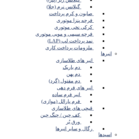
گیلانس نرم (جلا)
صابون و کرم پرداخت
فرچه پنزا موتوری
کرکی نخی موتوری
فرچه سیمی و مویی موتوری
نمد پرداخت لپ (LAP)
ملزومات پرداخت کاری
انبرها
انبر های طلاسازی
دم باریک
دم پهن
دم مفتول (گرد)
انبر های فرم دهی
انبر فرم ساده
فرم پارالل (موازی)
قیچی های طلاسازی
کف چین / چنگ چین
ورق بُر
رگال و سایر انبرها
اسیدها