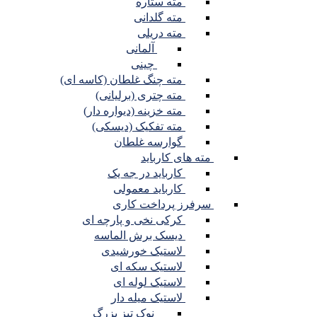
مته ستاره
مته گلدانی
مته دریلی
آلمانی
چینی
مته چنگ غلطان (کاسه ای)
مته چتری (برلیانی)
مته خزینه (دیواره دار)
مته تفکیک (دیسکی)
گوارسه غلطان
مته های کارباید
کارباید در جه یک
کارباید معمولی
سرفرز پرداخت کاری
کرکی نخی و پارچه ای
دیسک برش الماسه
لاستیک خورشیدی
لاستیک سکه ای
لاستیک لوله ای
لاستیک میله دار
نوک تیز بزرگ