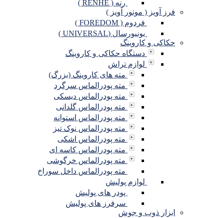
رنه ( RENHE )
فرز آویز ( موتور آویز )
فردوم ( FOREDOM )
یونیورسال (UNIVERSAL )
حکاکی و کاروینگ
دستگاه حکاکی و کاروینگ
لوازم تراش
مته های کاروینگ (بزرگ)
مته پودرالماس سرگرد
مته پودرالماس دیسکی
مته پودرالماس گلدانی
مته پودرالماس استوانه
مته پودرالماس نوک تیز
مته پودرالماس اشکی
مته پودرالماس کاسه ای
مته پودرالماس خرگوشی
مته پودرالماس داخل سوراخ
لوازم پولیش
پودر های پولیش
سرفرز های پولیش
ابزار ذوب و جوش