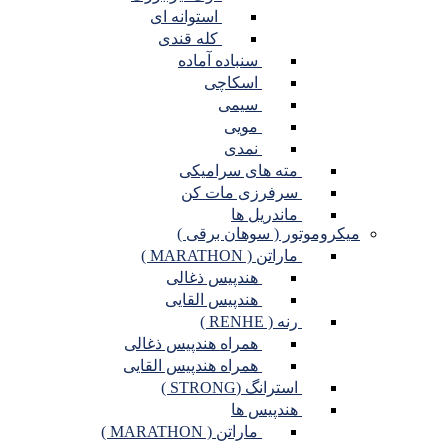
استوانه ای
کله قندی
سنباده آماده
اسکاچی
سیمی
مویی
نمدی
مته های سرامیکی
سرفرزی مات کن
ماندریل ها
میکروموتور ( سوهان برقی )
ماراتن ( MARATHON )
هندپیس ذغالی
هندپیس القایی
رنه ( RENHE )
همراه هندپیس ذغالی
همراه هندپیس القایی
استرانگ (STRONG )
هندپیس ها
ماراتن ( MARATHON )