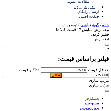
مقالات عمومی
فروش ویژه
ارسال رایگان
صفحه اصلی
نه
/
گوهرتراشی
/
تیغه برش
غه برش
نمایش
17
قیمت کالا ها
لتر کردن
غه برش
یلتر براساس قیمت:
اقل قیمت
حداكثر قيمت
صافی
تب سازی
تب سازی
پیشفرض
محبوبیت
پربازدیدترین