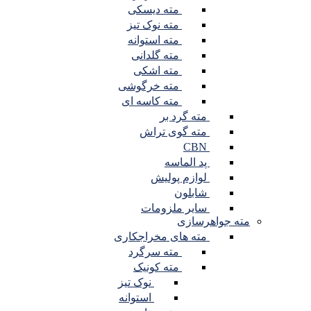
مته دیسکی
مته نوک تیز
مته استوانه
مته گلدانی
مته اشکی
مته خرگوشی
مته کاسه ای
مته گرد بر
مته گوی تراش
CBN
پد الماسه
لوازم پولیش
شابلون
سایر ملزومات
مته جواهرسازی
مته های مخراجکاری
مته سرگرد
مته کونیک
نوک تیز
استوانه