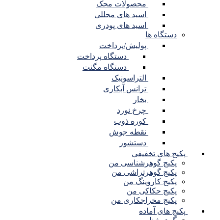
محصولات محک
اسید های مجللی
اسید های پودری
دستگاه ها
پولیش/پرداخت
دستگاه پرداخت
دستگاه مگنت
التراسونیک
ترانس آبکاری
بخار
چرخ نورد
کوره ذوب
نقطه جوش
دستشور
پکیج های تخفیفی
پکیج گوهرشناسی من
پکیج گوهرتراشی من
پکیج کاروینگ من
پکیج حکاکی من
پکیج مخراجکاری من
پکیج های آماده