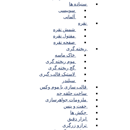
سنباده ها
سوییسی
آلمانی
نقره
شمش نقره
مفتول نقره
صفحه نقره
ریخته گری
خاک ماسه
موم ریخته گری
گچ ریخته گری
لاستیک قالب گیری
سیلندر
قالب سازی با موم وکس
ساخت حلقه چه
ملزومات جواهرسازی
چفت و پنس
چکش ها
ابزار دقیق
ترازو زرگری