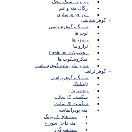
تیزاب – سنگ محک
رگال مته و انبر
میز جواهرسازی
گوهر شناسی
دستگاه گوهرشناسی
لوپ ها
توییزر ها
ترازو ها
محصولات Presidium
میکروسکوپ ها
سایر ملزومات گوهرشناسی
گوهر تراشی
دستگاه گوهرتراشی
تامبلینگ
تیغه برش
سگمنت 15 سانت
سگمنت 20 سانت
مته پودرالماسه
مته های کاروینگ
مته داخل سوراخ
مته سرگرد