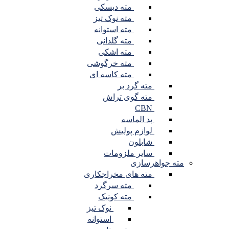
مته دیسکی
مته نوک تیز
مته استوانه
مته گلدانی
مته اشکی
مته خرگوشی
مته کاسه ای
مته گرد بر
مته گوی تراش
CBN
پد الماسه
لوازم پولیش
شابلون
سایر ملزومات
مته جواهرسازی
مته های مخراجکاری
مته سرگرد
مته کونیک
نوک تیز
استوانه