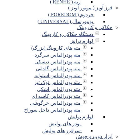
رنه ( RENHE )
فرز آویز ( موتور آویز )
فردوم ( FOREDOM )
یونیورسال (UNIVERSAL )
حکاکی و کاروینگ
دستگاه حکاکی و کاروینگ
لوازم تراش
مته های کاروینگ (بزرگ)
مته پودرالماس سرگرد
مته پودرالماس دیسکی
مته پودرالماس گلدانی
مته پودرالماس استوانه
مته پودرالماس نوک تیز
مته پودرالماس اشکی
مته پودرالماس کاسه ای
مته پودرالماس خرگوشی
مته پودرالماس داخل سوراخ
لوازم پولیش
پودر های پولیش
سرفرز های پولیش
ابزار ذوب و جوش