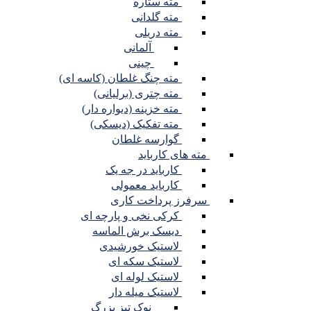
مته ستاره
مته گلدانی
مته دریلی
آلمانی
چینی
مته چنگ غلطان (کاسه ای)
مته چتری (برلیانی)
مته خزینه (دیواره دار)
مته تفکیک (دیسکی)
گوارسه غلطان
مته های کارباید
کارباید در جه یک
کارباید معمولی
سرفرز پرداخت کاری
کرکی نخی و پارچه ای
دیسک برش الماسه
لاستیک خورشیدی
لاستیک سکه ای
لاستیک لوله ای
لاستیک میله دار
نوک تیز بزرگ