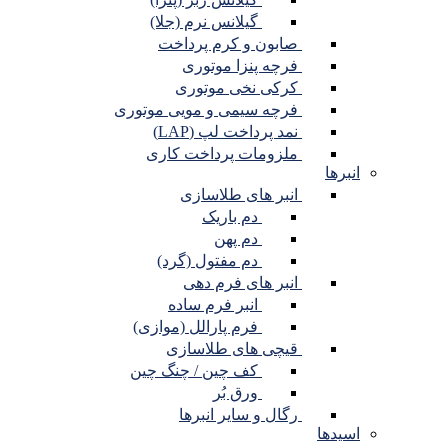
گیلانس نرم (جلا)
صابون و کرم پرداخت
فرچه پنزا موتوری
کرکی نخی موتوری
فرچه سیمی و مویی موتوری
نمد پرداخت لپ (LAP)
ملزومات پرداخت کاری
انبرها
انبر های طلاسازی
دم باریک
دم پهن
دم مفتول (گرد)
انبر های فرم دهی
انبر فرم ساده
فرم پارالل (موازی)
قیچی های طلاسازی
کف چین / چنگ چین
ورق بُر
رگال و سایر انبرها
اسیدها