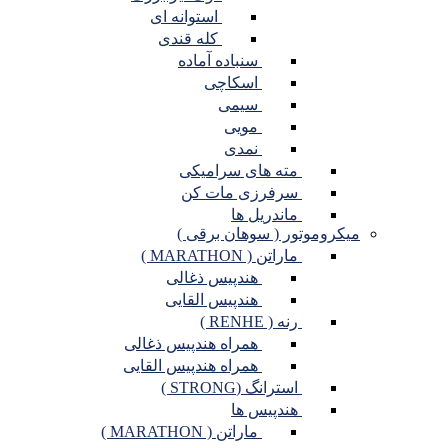
استوانه ای
کله قندی
سنباده آماده
اسکاچی
سیمی
مویی
نمدی
مته های سرامیکی
سرفرزی مات کن
ماندریل ها
میکروموتور ( سوهان برقی )
ماراتن ( MARATHON )
هندپیس ذغالی
هندپیس القایی
رنه ( RENHE )
همراه هندپیس ذغالی
همراه هندپیس القایی
استرانگ (STRONG )
هندپیس ها
ماراتن ( MARATHON )