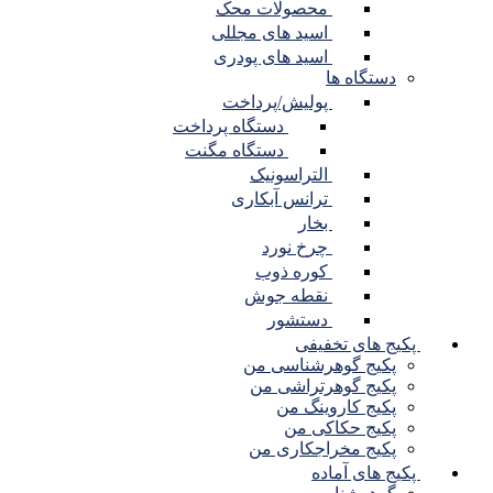
محصولات محک
اسید های مجللی
اسید های پودری
دستگاه ها
پولیش/پرداخت
دستگاه پرداخت
دستگاه مگنت
التراسونیک
ترانس آبکاری
بخار
چرخ نورد
کوره ذوب
نقطه جوش
دستشور
پکیج های تخفیفی
پکیج گوهرشناسی من
پکیج گوهرتراشی من
پکیج کاروینگ من
پکیج حکاکی من
پکیج مخراجکاری من
پکیج های آماده