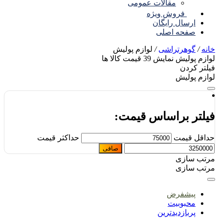
مقالات عمومی
فروش ویژه
ارسال رایگان
صفحه اصلی
نه
/
گوهرتراشی
/
لوازم پولیش
ازم پولیش
نمایش
39
قیمت کالا ها
لتر کردن
ازم پولیش
یلتر براساس قیمت:
اقل قیمت
حداكثر قيمت
صافی
تب سازی
تب سازی
پیشفرض
محبوبیت
پربازدیدترین