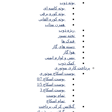
بوته ذوب
بوته کاسه ای
بوته کوره برقی
بوته کوره القایی
همزن مذاب
ریژه ذوب
تخته نسوز
فندک ها
دسته های گاز
هوا گاز
پنس و لوازم ایمنی
کمک ذوب
پرداخت کاری موتوری
پوست اسکاچ موتوری
پوست اسکاچ 0/7
پوست اسکاچ 1/5
پوست اسکاچ 3
تمام پوست
تمام اسکاچ
گیلانس کرکی پرداخت
گیلانس زبر (پنزا)