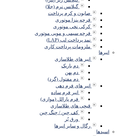
گیلانس نرم (جلا)
صابون و کرم پرداخت
فرچه پنزا موتوری
کرکی نخی موتوری
فرچه سیمی و مویی موتوری
نمد پرداخت لپ (LAP)
ملزومات پرداخت کاری
انبرها
انبر های طلاسازی
دم باریک
دم پهن
دم مفتول (گرد)
انبر های فرم دهی
انبر فرم ساده
فرم پارالل (موازی)
قیچی های طلاسازی
کف چین / چنگ چین
ورق بُر
رگال و سایر انبرها
اسیدها