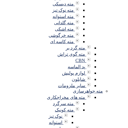
مته دیسکی
مته نوک تیز
مته استوانه
مته گلدانی
مته اشکی
مته خرگوشی
مته کاسه ای
مته گرد بر
مته گوی تراش
CBN
پد الماسه
لوازم پولیش
شابلون
سایر ملزومات
مته جواهرسازی
مته های مخراجکاری
مته سرگرد
مته کونیک
نوک تیز
استوانه