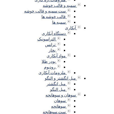
سمبه و قالب خوشه
ست سمبه و قالب خوشه
قالب خوشه ها
سمبه ها
آبکاری
دستگاه آبکاری
التراسونیک
ترانس
بخار
مواد آبکاری
پودر طلا
رودیوم
ملزومات آبکاری
میل انگشتر و النگو
میل انگشتر
میل النگو
سوهان و سوهانچه
سوهان
سوهانچه
ست سوهانچه