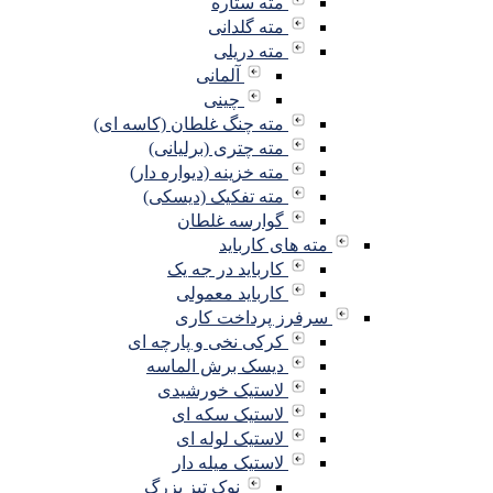
مته ستاره
مته گلدانی
مته دریلی
آلمانی
چینی
مته چنگ غلطان (کاسه ای)
مته چتری (برلیانی)
مته خزینه (دیواره دار)
مته تفکیک (دیسکی)
گوارسه غلطان
مته های کارباید
کارباید در جه یک
کارباید معمولی
سرفرز پرداخت کاری
کرکی نخی و پارچه ای
دیسک برش الماسه
لاستیک خورشیدی
لاستیک سکه ای
لاستیک لوله ای
لاستیک میله دار
نوک تیز بزرگ