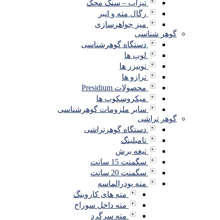
تیزاب – سنگ محک
رگال مته و انبر
میز جواهرسازی
گوهر شناسی
دستگاه گوهرشناسی
لوپ ها
توییزر ها
ترازو ها
محصولات Presidium
میکروسکوپ ها
سایر ملزومات گوهرشناسی
گوهر تراشی
دستگاه گوهرتراشی
تامبلینگ
تیغه برش
سگمنت 15 سانت
سگمنت 20 سانت
مته پودرالماسه
مته های کاروینگ
مته داخل سوراخ
مته سرگرد