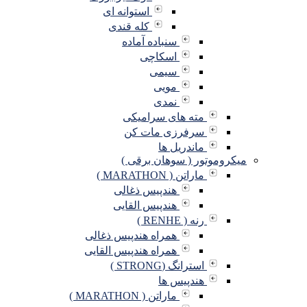
استوانه ای
کله قندی
سنباده آماده
اسکاچی
سیمی
مویی
نمدی
مته های سرامیکی
سرفرزی مات کن
ماندریل ها
میکروموتور ( سوهان برقی )
ماراتن ( MARATHON )
هندپیس ذغالی
هندپیس القایی
رنه ( RENHE )
همراه هندپیس ذغالی
همراه هندپیس القایی
استرانگ (STRONG )
هندپیس ها
ماراتن ( MARATHON )