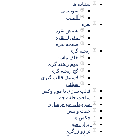
سنباده ها
سوییسی
آلمانی
نقره
شمش نقره
مفتول نقره
صفحه نقره
ریخته گری
خاک ماسه
موم ریخته گری
گچ ریخته گری
لاستیک قالب گیری
سیلندر
قالب سازی با موم وکس
ساخت حلقه چه
ملزومات جواهرسازی
چفت و پنس
چکش ها
ابزار دقیق
ترازو زرگری