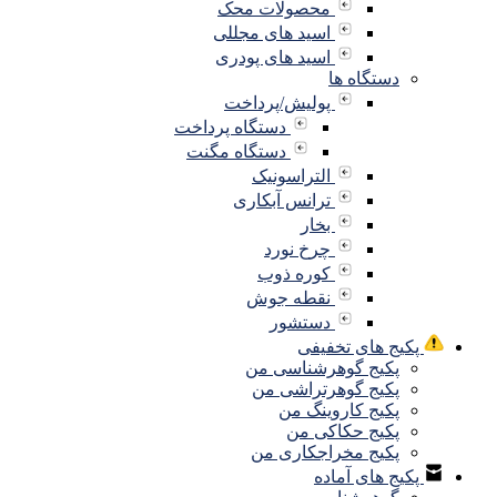
محصولات محک
اسید های مجللی
اسید های پودری
دستگاه ها
پولیش/پرداخت
دستگاه پرداخت
دستگاه مگنت
التراسونیک
ترانس آبکاری
بخار
چرخ نورد
کوره ذوب
نقطه جوش
دستشور
پکیج های تخفیفی
پکیج گوهرشناسی من
پکیج گوهرتراشی من
پکیج کاروینگ من
پکیج حکاکی من
پکیج مخراجکاری من
پکیج های آماده