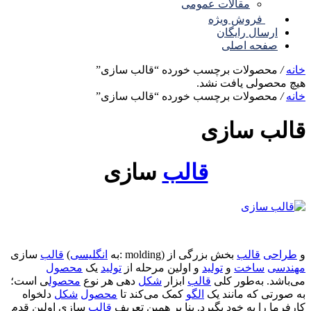
مقالات عمومی
فروش ویژه
ارسال رایگان
صفحه اصلی
خانه
/
محصولات برچسب خورده “قالب سازی”
هیچ محصولی یافت نشد.
خانه
/
محصولات برچسب خورده “قالب سازی”
قالب سازی
قالب
سازی
) و
طراحی
قالب
بخش بزرگی از
molding
:
سازی (به
انگلیسی
قالب
مهندسی
ساخت
و
تولید
و اولین مرحله از
تولید
یک
محصول
می‌باشد. به‌طور کلی
قالب
ابزار
شکل
دهی هر نوع
محصول
ی است؛
به صورتی که مانند یک
الگو
کمک می‌کند تا
محصول
شکل
دلخواه
کارفرما را به خود بگیرد. بنا بر همین تعریف
قالب
سازی اولین قدم