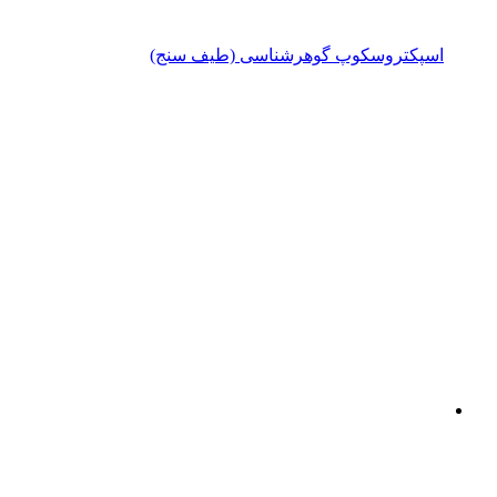
اسپکتروسکوپ گوهرشناسی (طیف سنج)