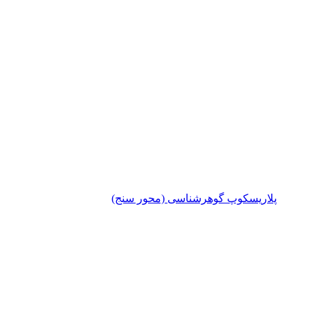
پلاریسکوپ گوهرشناسی (محور سنج)