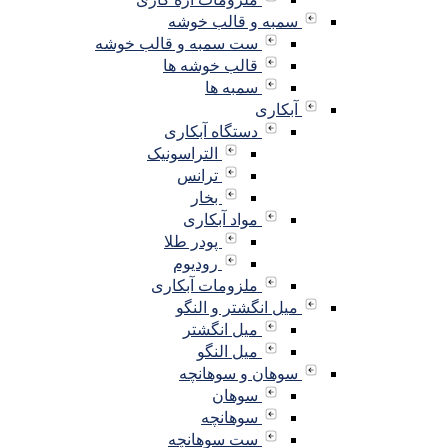
سمبه و قالب خوشه
ست سمبه و قالب خوشه
قالب خوشه ها
سمبه ها
آبکاری
دستگاه آبکاری
التراسونیک
ترانس
بخار
مواد آبکاری
پودر طلا
رودیوم
ملزومات آبکاری
میل انگشتر و النگو
میل انگشتر
میل النگو
سوهان و سوهانچه
سوهان
سوهانچه
ست سوهانچه