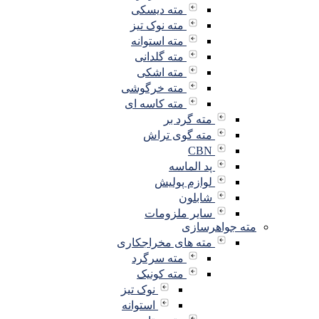
مته دیسکی
مته نوک تیز
مته استوانه
مته گلدانی
مته اشکی
مته خرگوشی
مته کاسه ای
مته گرد بر
مته گوی تراش
CBN
پد الماسه
لوازم پولیش
شابلون
سایر ملزومات
مته جواهرسازی
مته های مخراجکاری
مته سرگرد
مته کونیک
نوک تیز
استوانه