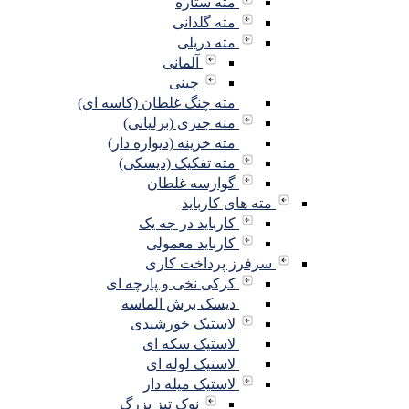
مته ستاره
مته گلدانی
مته دریلی
آلمانی
چینی
مته چنگ غلطان (کاسه ای)
مته چتری (برلیانی)
مته خزینه (دیواره دار)
مته تفکیک (دیسکی)
گوارسه غلطان
مته های کارباید
کارباید در جه یک
کارباید معمولی
سرفرز پرداخت کاری
کرکی نخی و پارچه ای
دیسک برش الماسه
لاستیک خورشیدی
لاستیک سکه ای
لاستیک لوله ای
لاستیک میله دار
نوک تیز بزرگ