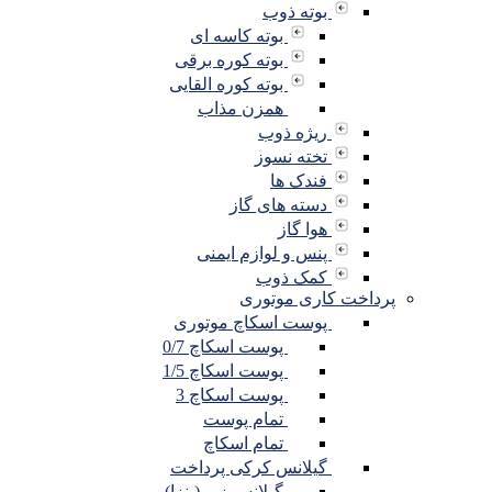
بوته ذوب
بوته کاسه ای
بوته کوره برقی
بوته کوره القایی
همزن مذاب
ریژه ذوب
تخته نسوز
فندک ها
دسته های گاز
هوا گاز
پنس و لوازم ایمنی
کمک ذوب
پرداخت کاری موتوری
پوست اسکاچ موتوری
پوست اسکاچ 0/7
پوست اسکاچ 1/5
پوست اسکاچ 3
تمام پوست
تمام اسکاچ
گیلانس کرکی پرداخت
گیلانس زبر (پنزا)