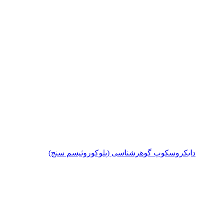
دایکروسکوپ گوهرشناسی (پلوکوروئیسم سنج)