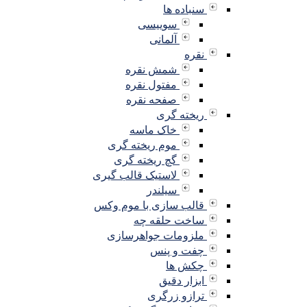
سنباده ها
سوییسی
آلمانی
نقره
شمش نقره
مفتول نقره
صفحه نقره
ریخته گری
خاک ماسه
موم ریخته گری
گچ ریخته گری
لاستیک قالب گیری
سیلندر
قالب سازی با موم وکس
ساخت حلقه چه
ملزومات جواهرسازی
چفت و پنس
چکش ها
ابزار دقیق
ترازو زرگری