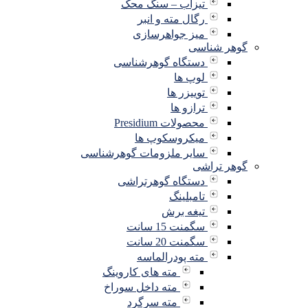
تیزاب – سنگ محک
رگال مته و انبر
میز جواهرسازی
گوهر شناسی
دستگاه گوهرشناسی
لوپ ها
توییزر ها
ترازو ها
محصولات Presidium
میکروسکوپ ها
سایر ملزومات گوهرشناسی
گوهر تراشی
دستگاه گوهرتراشی
تامبلینگ
تیغه برش
سگمنت 15 سانت
سگمنت 20 سانت
مته پودرالماسه
مته های کاروینگ
مته داخل سوراخ
مته سرگرد