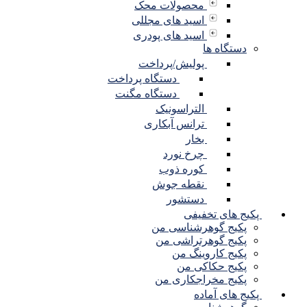
محصولات محک
اسید های مجللی
اسید های پودری
دستگاه ها
پولیش/پرداخت
دستگاه پرداخت
دستگاه مگنت
التراسونیک
ترانس آبکاری
بخار
چرخ نورد
کوره ذوب
نقطه جوش
دستشور
پکیج های تخفیفی
پکیج گوهرشناسی من
پکیج گوهرتراشی من
پکیج کاروینگ من
پکیج حکاکی من
پکیج مخراجکاری من
پکیج های آماده