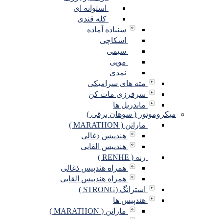
استوانه ای
کله قندی
سنباده آماده
اسکاچی
سیمی
مویی
نمدی
مته های سرامیکی
سرفرزی مات کن
ماندریل ها
میکروموتور ( سوهان برقی )
ماراتن ( MARATHON )
هندپیس ذغالی
هندپیس القایی
رنه ( RENHE )
همراه هندپیس ذغالی
همراه هندپیس القایی
استرانگ (STRONG )
هندپیس ها
ماراتن ( MARATHON )