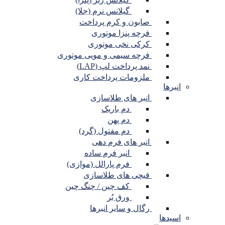
گیلانس نرم (جلا)
صابون و کرم پرداخت
فرچه پنزا موتوری
کرکی نخی موتوری
فرچه سیمی و مویی موتوری
نمد پرداخت لپ (LAP)
ملزومات پرداخت کاری
انبرها
انبر های طلاسازی
دم باریک
دم پهن
دم مفتول (گرد)
انبر های فرم دهی
انبر فرم ساده
فرم پارالل (موازی)
قیچی های طلاسازی
کف چین / چنگ چین
ورق بُر
رگال و سایر انبرها
اسیدها