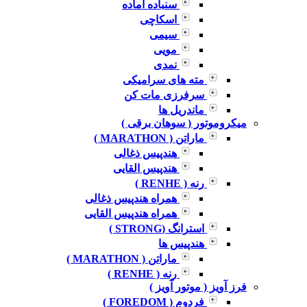
سنباده آماده
اسکاچی
سیمی
مویی
نمدی
مته های سرامیکی
سرفرزی مات کن
ماندریل ها
میکروموتور ( سوهان برقی )
ماراتن ( MARATHON )
هندپیس ذغالی
هندپیس القایی
رنه ( RENHE )
همراه هندپیس ذغالی
همراه هندپیس القایی
استرانگ (STRONG )
هندپیس ها
ماراتن ( MARATHON )
رنه ( RENHE )
فرز آویز ( موتور آویز )
فردوم ( FOREDOM )