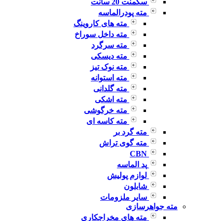
سگمنت 20 سانت
مته پودرالماسه
مته های کاروینگ
مته داخل سوراخ
مته سرگرد
مته دیسکی
مته نوک تیز
مته استوانه
مته گلدانی
مته اشکی
مته خرگوشی
مته کاسه ای
مته گرد بر
مته گوی تراش
CBN
پد الماسه
لوازم پولیش
شابلون
سایر ملزومات
مته جواهرسازی
مته های مخراجکاری