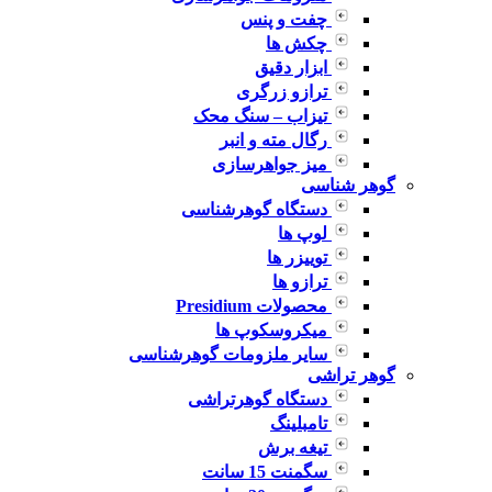
چفت و پنس
چکش ها
ابزار دقیق
ترازو زرگری
تیزاب – سنگ محک
رگال مته و انبر
میز جواهرسازی
گوهر شناسی
دستگاه گوهرشناسی
لوپ ها
توییزر ها
ترازو ها
محصولات Presidium
میکروسکوپ ها
سایر ملزومات گوهرشناسی
گوهر تراشی
دستگاه گوهرتراشی
تامبلینگ
تیغه برش
سگمنت 15 سانت