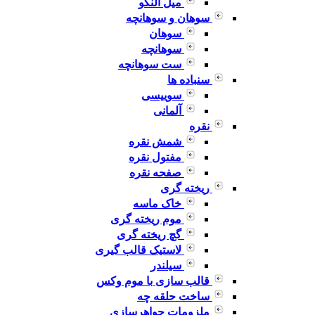
میل النگو
سوهان و سوهانچه
سوهان
سوهانچه
ست سوهانچه
سنباده ها
سوییسی
آلمانی
نقره
شمش نقره
مفتول نقره
صفحه نقره
ریخته گری
خاک ماسه
موم ریخته گری
گچ ریخته گری
لاستیک قالب گیری
سیلندر
قالب سازی با موم وکس
ساخت حلقه چه
ملزومات جواهرسازی