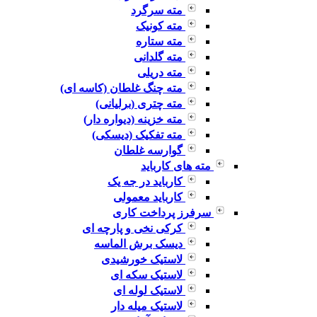
مته سرگرد
مته کونیک
مته ستاره
مته گلدانی
مته دریلی
مته چنگ غلطان (کاسه ای)
مته چتری (برلیانی)
مته خزینه (دیواره دار)
مته تفکیک (دیسکی)
گوارسه غلطان
مته های کارباید
کارباید در جه یک
کارباید معمولی
سرفرز پرداخت کاری
کرکی نخی و پارچه ای
دیسک برش الماسه
لاستیک خورشیدی
لاستیک سکه ای
لاستیک لوله ای
لاستیک میله دار