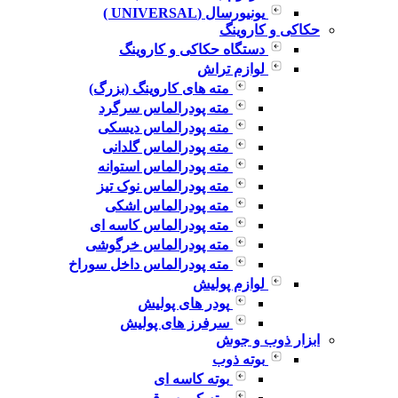
یونیورسال (UNIVERSAL )
حکاکی و کاروینگ
دستگاه حکاکی و کاروینگ
لوازم تراش
مته های کاروینگ (بزرگ)
مته پودرالماس سرگرد
مته پودرالماس دیسکی
مته پودرالماس گلدانی
مته پودرالماس استوانه
مته پودرالماس نوک تیز
مته پودرالماس اشکی
مته پودرالماس کاسه ای
مته پودرالماس خرگوشی
مته پودرالماس داخل سوراخ
لوازم پولیش
پودر های پولیش
سرفرز های پولیش
ابزار ذوب و جوش
بوته ذوب
بوته کاسه ای