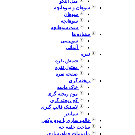
میل النگو
سوهان و سوهانچه
سوهان
سوهانچه
ست سوهانچه
سنباده ها
سوییسی
آلمانی
نقره
شمش نقره
مفتول نقره
صفحه نقره
ریخته گری
خاک ماسه
موم ریخته گری
گچ ریخته گری
لاستیک قالب گیری
سیلندر
قالب سازی با موم وکس
ساخت حلقه چه
ملزومات جواهرسازی