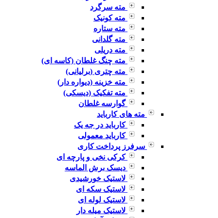
مته سرگرد
مته کونیک
مته ستاره
مته گلدانی
مته دریلی
مته چنگ غلطان (کاسه ای)
مته چتری (برلیانی)
مته خزینه (دیواره دار)
مته تفکیک (دیسکی)
گوارسه غلطان
مته های کارباید
کارباید در جه یک
کارباید معمولی
سرفرز پرداخت کاری
کرکی نخی و پارچه ای
دیسک برش الماسه
لاستیک خورشیدی
لاستیک سکه ای
لاستیک لوله ای
لاستیک میله دار