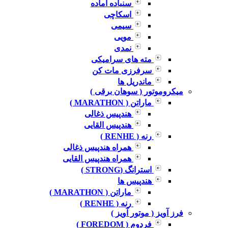
سنباده آماده
اسکاچی
سیمی
مویی
نمدی
مته های سرامیکی
سرفرزی مات کن
ماندریل ها
میکروموتور ( سوهان برقی )
ماراتن ( MARATHON )
هندپیس ذغالی
هندپیس القایی
رنه ( RENHE )
همراه هندپیس ذغالی
همراه هندپیس القایی
استرانگ (STRONG )
هندپیس ها
ماراتن ( MARATHON )
رنه ( RENHE )
فرز آویز ( موتور آویز )
فردوم ( FOREDOM )