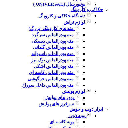
یونیورسال (UNIVERSAL )
حکاکی و کاروینگ
دستگاه حکاکی و کاروینگ
لوازم تراش
مته های کاروینگ (بزرگ)
مته پودرالماس سرگرد
مته پودرالماس دیسکی
مته پودرالماس گلدانی
مته پودرالماس استوانه
مته پودرالماس نوک تیز
مته پودرالماس اشکی
مته پودرالماس کاسه ای
مته پودرالماس خرگوشی
مته پودرالماس داخل سوراخ
لوازم پولیش
پودر های پولیش
سرفرز های پولیش
ابزار ذوب و جوش
بوته ذوب
بوته کاسه ای