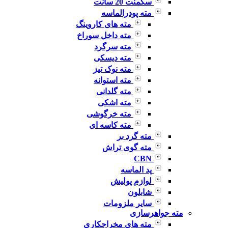
سگمنت 20 سانت
مته پودرالماسه
مته های کاروینگ
مته داخل سوراخ
مته سرگرد
مته دیسکی
مته نوک تیز
مته استوانه
مته گلدانی
مته اشکی
مته خرگوشی
مته کاسه ای
مته گرد بر
مته گوی تراش
CBN
پد الماسه
لوازم پولیش
شابلون
سایر ملزومات
مته جواهرسازی
مته های مخراجکاری