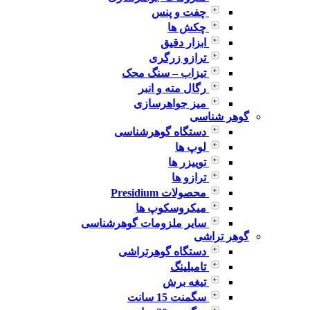
چفت و پنس
چکش ها
ابزار دقیق
ترازو زرگری
تیزاب – سنگ محک
رگال مته و انبر
میز جواهرسازی
گوهر شناسی
دستگاه گوهرشناسی
لوپ ها
توییزر ها
ترازو ها
محصولات Presidium
میکروسکوپ ها
سایر ملزومات گوهرشناسی
گوهر تراشی
دستگاه گوهرتراشی
تامبلینگ
تیغه برش
سگمنت 15 سانت