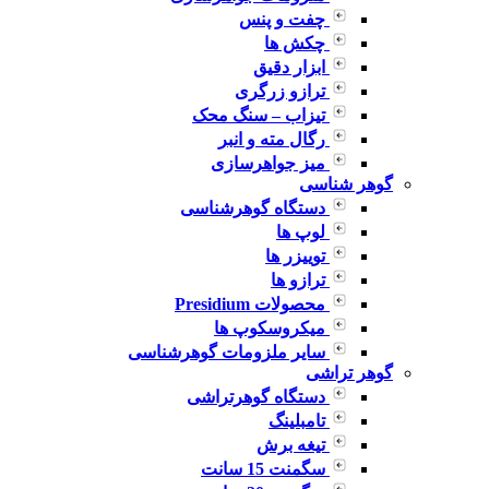
چفت و پنس
چکش ها
ابزار دقیق
ترازو زرگری
تیزاب – سنگ محک
رگال مته و انبر
میز جواهرسازی
گوهر شناسی
دستگاه گوهرشناسی
لوپ ها
توییزر ها
ترازو ها
محصولات Presidium
میکروسکوپ ها
سایر ملزومات گوهرشناسی
گوهر تراشی
دستگاه گوهرتراشی
تامبلینگ
تیغه برش
سگمنت 15 سانت