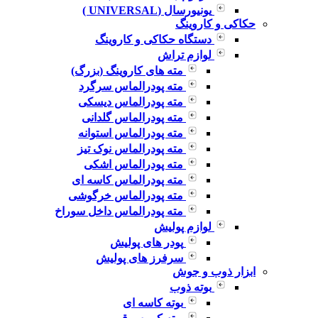
یونیورسال (UNIVERSAL )
حکاکی و کاروینگ
دستگاه حکاکی و کاروینگ
لوازم تراش
مته های کاروینگ (بزرگ)
مته پودرالماس سرگرد
مته پودرالماس دیسکی
مته پودرالماس گلدانی
مته پودرالماس استوانه
مته پودرالماس نوک تیز
مته پودرالماس اشکی
مته پودرالماس کاسه ای
مته پودرالماس خرگوشی
مته پودرالماس داخل سوراخ
لوازم پولیش
پودر های پولیش
سرفرز های پولیش
ابزار ذوب و جوش
بوته ذوب
بوته کاسه ای