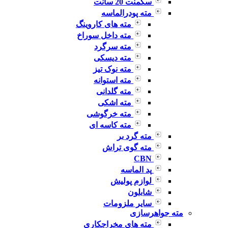
سگمنت 20 سانت
مته پودرالماسه
مته های کاروینگ
مته داخل سوراخ
مته سرگرد
مته دیسکی
مته نوک تیز
مته استوانه
مته گلدانی
مته اشکی
مته خرگوشی
مته کاسه ای
مته گرد بر
مته گوی تراش
CBN
پد الماسه
لوازم پولیش
شابلون
سایر ملزومات
مته جواهرسازی
مته های مخراجکاری