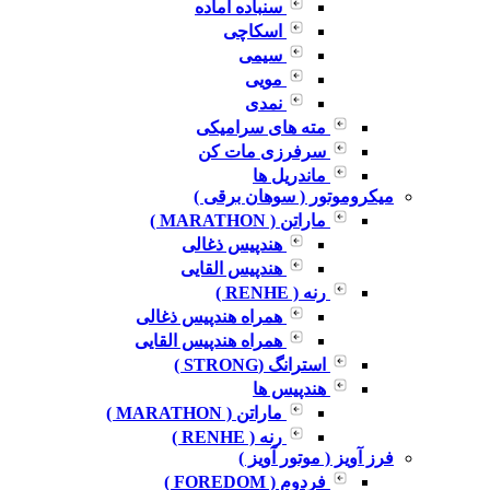
سنباده آماده
اسکاچی
سیمی
مویی
نمدی
مته های سرامیکی
سرفرزی مات کن
ماندریل ها
میکروموتور ( سوهان برقی )
ماراتن ( MARATHON )
هندپیس ذغالی
هندپیس القایی
رنه ( RENHE )
همراه هندپیس ذغالی
همراه هندپیس القایی
استرانگ (STRONG )
هندپیس ها
ماراتن ( MARATHON )
رنه ( RENHE )
فرز آویز ( موتور آویز )
فردوم ( FOREDOM )