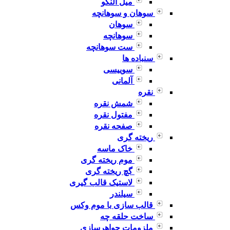
میل النگو
سوهان و سوهانچه
سوهان
سوهانچه
ست سوهانچه
سنباده ها
سوییسی
آلمانی
نقره
شمش نقره
مفتول نقره
صفحه نقره
ریخته گری
خاک ماسه
موم ریخته گری
گچ ریخته گری
لاستیک قالب گیری
سیلندر
قالب سازی با موم وکس
ساخت حلقه چه
ملزومات جواهرسازی