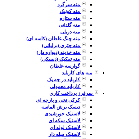
مته سرگرد
مته کونیک
مته ستاره
مته گلدانی
مته دریلی
مته چنگ غلطان (کاسه ای)
مته چتری (برلیانی)
مته خزینه (دیواره دار)
مته تفکیک (دیسکی)
گوارسه غلطان
مته های کارباید
کارباید در جه یک
کارباید معمولی
سرفرز پرداخت کاری
کرکی نخی و پارچه ای
دیسک برش الماسه
لاستیک خورشیدی
لاستیک سکه ای
لاستیک لوله ای
لاستیک میله دار