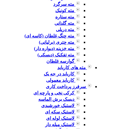
مته سرگرد
مته کونیک
مته ستاره
مته گلدانی
مته دریلی
مته چنگ غلطان (کاسه ای)
مته چتری (برلیانی)
مته خزینه (دیواره دار)
مته تفکیک (دیسکی)
گوارسه غلطان
مته های کارباید
کارباید در جه یک
کارباید معمولی
سرفرز پرداخت کاری
کرکی نخی و پارچه ای
دیسک برش الماسه
لاستیک خورشیدی
لاستیک سکه ای
لاستیک لوله ای
لاستیک میله دار