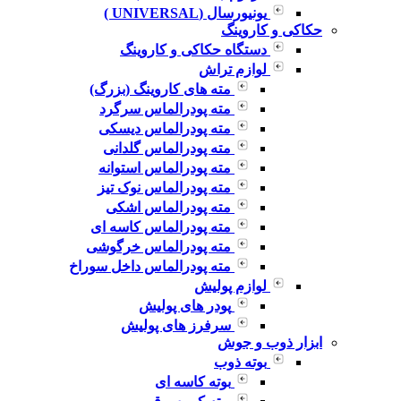
یونیورسال (UNIVERSAL )
حکاکی و کاروینگ
دستگاه حکاکی و کاروینگ
لوازم تراش
مته های کاروینگ (بزرگ)
مته پودرالماس سرگرد
مته پودرالماس دیسکی
مته پودرالماس گلدانی
مته پودرالماس استوانه
مته پودرالماس نوک تیز
مته پودرالماس اشکی
مته پودرالماس کاسه ای
مته پودرالماس خرگوشی
مته پودرالماس داخل سوراخ
لوازم پولیش
پودر های پولیش
سرفرز های پولیش
ابزار ذوب و جوش
بوته ذوب
بوته کاسه ای