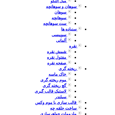
میل النگو
سوهان و سوهانچه
سوهان
سوهانچه
ست سوهانچه
سنباده ها
سوییسی
آلمانی
نقره
شمش نقره
مفتول نقره
صفحه نقره
ریخته گری
خاک ماسه
موم ریخته گری
گچ ریخته گری
لاستیک قالب گیری
سیلندر
قالب سازی با موم وکس
ساخت حلقه چه
ملزومات جواهرسازی