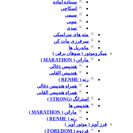
سنباده آماده
اسکاچی
سیمی
مویی
نمدی
مته های سرامیکی
سرفرزی مات کن
ماندریل ها
میکروموتور ( سوهان برقی )
ماراتن ( MARATHON )
هندپیس ذغالی
هندپیس القایی
رنه ( RENHE )
همراه هندپیس ذغالی
همراه هندپیس القایی
استرانگ (STRONG )
هندپیس ها
ماراتن ( MARATHON )
رنه ( RENHE )
فرز آویز ( موتور آویز )
فردوم ( FOREDOM )