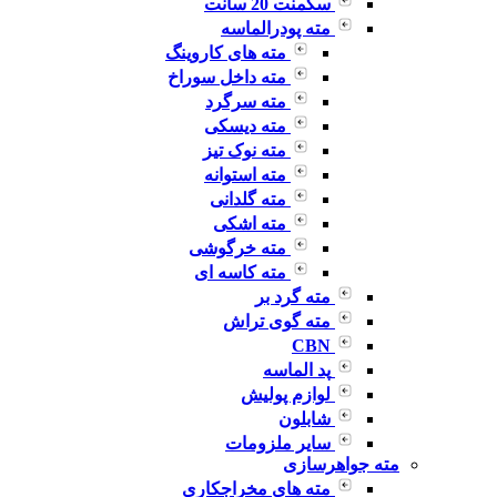
سگمنت 20 سانت
مته پودرالماسه
مته های کاروینگ
مته داخل سوراخ
مته سرگرد
مته دیسکی
مته نوک تیز
مته استوانه
مته گلدانی
مته اشکی
مته خرگوشی
مته کاسه ای
مته گرد بر
مته گوی تراش
CBN
پد الماسه
لوازم پولیش
شابلون
سایر ملزومات
مته جواهرسازی
مته های مخراجکاری