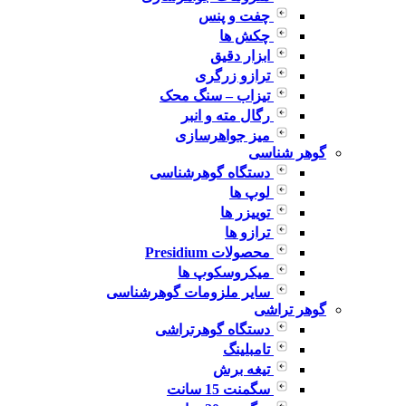
چفت و پنس
چکش ها
ابزار دقیق
ترازو زرگری
تیزاب – سنگ محک
رگال مته و انبر
میز جواهرسازی
گوهر شناسی
دستگاه گوهرشناسی
لوپ ها
توییزر ها
ترازو ها
محصولات Presidium
میکروسکوپ ها
سایر ملزومات گوهرشناسی
گوهر تراشی
دستگاه گوهرتراشی
تامبلینگ
تیغه برش
سگمنت 15 سانت