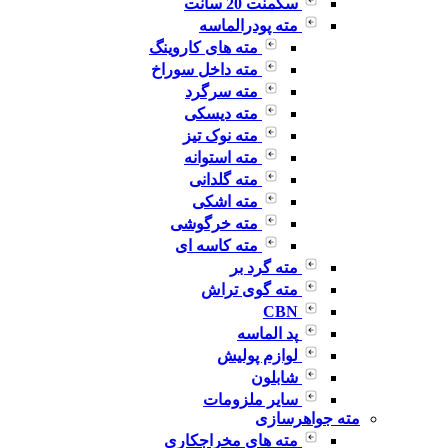
سگمنت 20 سانت
مته پودرالماسه
مته های کاروینگ
مته داخل سوراخ
مته سرگرد
مته دیسکی
مته نوک تیز
مته استوانه
مته گلدانی
مته اشکی
مته خرگوشی
مته کاسه ای
مته گرد بر
مته گوی تراش
CBN
پد الماسه
لوازم پولیش
شابلون
سایر ملزومات
مته جواهرسازی
مته های مخراجکاری