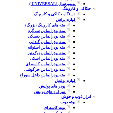
یونیورسال (UNIVERSAL )
حکاکی و کاروینگ
دستگاه حکاکی و کاروینگ
لوازم تراش
مته های کاروینگ (بزرگ)
مته پودرالماس سرگرد
مته پودرالماس دیسکی
مته پودرالماس گلدانی
مته پودرالماس استوانه
مته پودرالماس نوک تیز
مته پودرالماس اشکی
مته پودرالماس کاسه ای
مته پودرالماس خرگوشی
مته پودرالماس داخل سوراخ
لوازم پولیش
پودر های پولیش
سرفرز های پولیش
ابزار ذوب و جوش
بوته ذوب
بوته کاسه ای