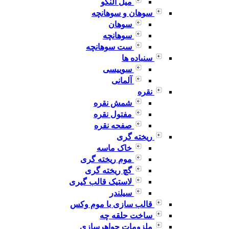
میل النگو
سوهان و سوهانچه
سوهان
سوهانچه
ست سوهانچه
سنباده ها
سوییسی
آلمانی
نقره
شمش نقره
مفتول نقره
صفحه نقره
ریخته گری
خاک ماسه
موم ریخته گری
گچ ریخته گری
لاستیک قالب گیری
سیلندر
قالب سازی با موم وکس
ساخت حلقه چه
ملزومات جواهرسازی