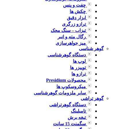
چفت و پنس
چکش ها
ابزار دقیق
ترازو زرگری
تیزاب – سنگ محک
رگال مته و انبر
میز جواهرسازی
گوهر شناسی
دستگاه گوهرشناسی
لوپ ها
توییزر ها
ترازو ها
محصولات Presidium
میکروسکوپ ها
سایر ملزومات گوهرشناسی
گوهر تراشی
دستگاه گوهرتراشی
تامبلینگ
تیغه برش
سگمنت 15 سانت