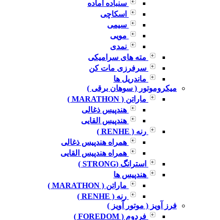
سنباده آماده
اسکاچی
سیمی
مویی
نمدی
مته های سرامیکی
سرفرزی مات کن
ماندریل ها
میکروموتور ( سوهان برقی )
ماراتن ( MARATHON )
هندپیس ذغالی
هندپیس القایی
رنه ( RENHE )
همراه هندپیس ذغالی
همراه هندپیس القایی
استرانگ (STRONG )
هندپیس ها
ماراتن ( MARATHON )
رنه ( RENHE )
فرز آویز ( موتور آویز )
فردوم ( FOREDOM )