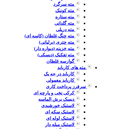
مته سرگرد
مته کونیک
مته ستاره
مته گلدانی
مته دریلی
مته چنگ غلطان (کاسه ای)
مته چتری (برلیانی)
مته خزینه (دیواره دار)
مته تفکیک (دیسکی)
گوارسه غلطان
مته های کارباید
کارباید در جه یک
کارباید معمولی
سرفرز پرداخت کاری
کرکی نخی و پارچه ای
دیسک برش الماسه
لاستیک خورشیدی
لاستیک سکه ای
لاستیک لوله ای
لاستیک میله دار