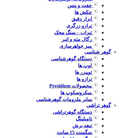
چفت و پنس
چکش ها
ابزار دقیق
ترازو زرگری
تیزاب – سنگ محک
رگال مته و انبر
میز جواهرسازی
گوهر شناسی
دستگاه گوهرشناسی
لوپ ها
توییزر ها
ترازو ها
محصولات Presidium
میکروسکوپ ها
سایر ملزومات گوهرشناسی
گوهر تراشی
دستگاه گوهرتراشی
تامبلینگ
تیغه برش
سگمنت 15 سانت