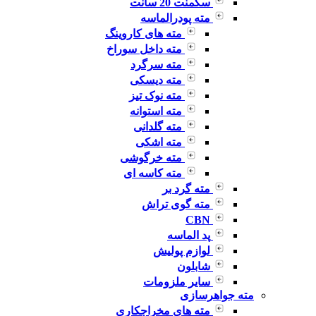
سگمنت 20 سانت
مته پودرالماسه
مته های کاروینگ
مته داخل سوراخ
مته سرگرد
مته دیسکی
مته نوک تیز
مته استوانه
مته گلدانی
مته اشکی
مته خرگوشی
مته کاسه ای
مته گرد بر
مته گوی تراش
CBN
پد الماسه
لوازم پولیش
شابلون
سایر ملزومات
مته جواهرسازی
مته های مخراجکاری