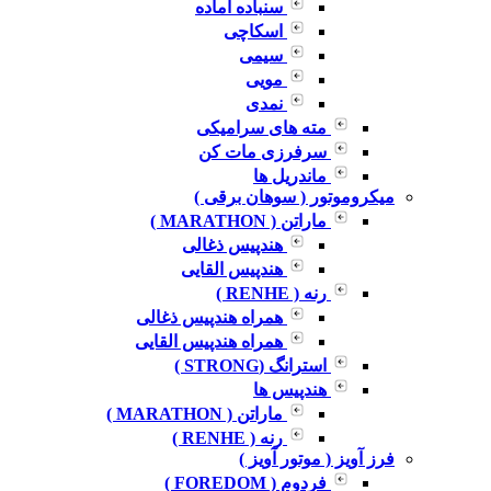
سنباده آماده
اسکاچی
سیمی
مویی
نمدی
مته های سرامیکی
سرفرزی مات کن
ماندریل ها
میکروموتور ( سوهان برقی )
ماراتن ( MARATHON )
هندپیس ذغالی
هندپیس القایی
رنه ( RENHE )
همراه هندپیس ذغالی
همراه هندپیس القایی
استرانگ (STRONG )
هندپیس ها
ماراتن ( MARATHON )
رنه ( RENHE )
فرز آویز ( موتور آویز )
فردوم ( FOREDOM )