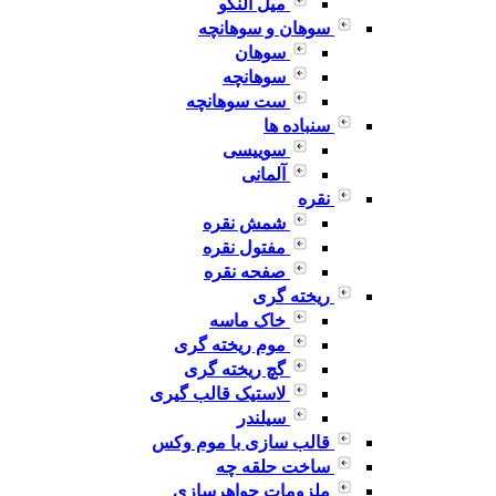
میل النگو
سوهان و سوهانچه
سوهان
سوهانچه
ست سوهانچه
سنباده ها
سوییسی
آلمانی
نقره
شمش نقره
مفتول نقره
صفحه نقره
ریخته گری
خاک ماسه
موم ریخته گری
گچ ریخته گری
لاستیک قالب گیری
سیلندر
قالب سازی با موم وکس
ساخت حلقه چه
ملزومات جواهرسازی