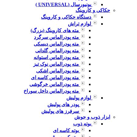
یونیورسال (UNIVERSAL )
حکاکی و کاروینگ
دستگاه حکاکی و کاروینگ
لوازم تراش
مته های کاروینگ (بزرگ)
مته پودرالماس سرگرد
مته پودرالماس دیسکی
مته پودرالماس گلدانی
مته پودرالماس استوانه
مته پودرالماس نوک تیز
مته پودرالماس اشکی
مته پودرالماس کاسه ای
مته پودرالماس خرگوشی
مته پودرالماس داخل سوراخ
لوازم پولیش
پودر های پولیش
سرفرز های پولیش
ابزار ذوب و جوش
بوته ذوب
بوته کاسه ای