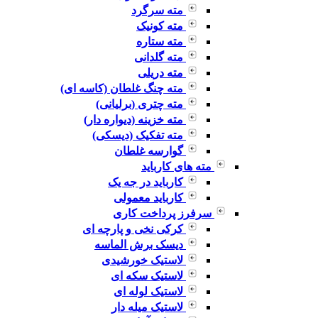
مته سرگرد
مته کونیک
مته ستاره
مته گلدانی
مته دریلی
مته چنگ غلطان (کاسه ای)
مته چتری (برلیانی)
مته خزینه (دیواره دار)
مته تفکیک (دیسکی)
گوارسه غلطان
مته های کارباید
کارباید در جه یک
کارباید معمولی
سرفرز پرداخت کاری
کرکی نخی و پارچه ای
دیسک برش الماسه
لاستیک خورشیدی
لاستیک سکه ای
لاستیک لوله ای
لاستیک میله دار