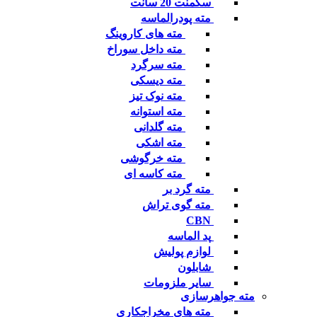
سگمنت 20 سانت
مته پودرالماسه
مته های کاروینگ
مته داخل سوراخ
مته سرگرد
مته دیسکی
مته نوک تیز
مته استوانه
مته گلدانی
مته اشکی
مته خرگوشی
مته کاسه ای
مته گرد بر
مته گوی تراش
CBN
پد الماسه
لوازم پولیش
شابلون
سایر ملزومات
مته جواهرسازی
مته های مخراجکاری