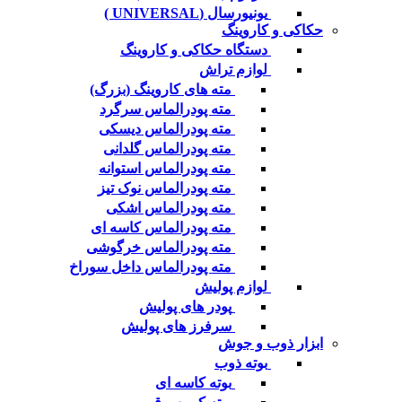
یونیورسال (UNIVERSAL )
حکاکی و کاروینگ
دستگاه حکاکی و کاروینگ
لوازم تراش
مته های کاروینگ (بزرگ)
مته پودرالماس سرگرد
مته پودرالماس دیسکی
مته پودرالماس گلدانی
مته پودرالماس استوانه
مته پودرالماس نوک تیز
مته پودرالماس اشکی
مته پودرالماس کاسه ای
مته پودرالماس خرگوشی
مته پودرالماس داخل سوراخ
لوازم پولیش
پودر های پولیش
سرفرز های پولیش
ابزار ذوب و جوش
بوته ذوب
بوته کاسه ای