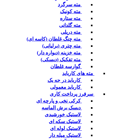
مته سرگرد
مته کونیک
مته ستاره
مته گلدانی
مته دریلی
مته چنگ غلطان (کاسه ای)
مته چتری (برلیانی)
مته خزینه (دیواره دار)
مته تفکیک (دیسکی)
گوارسه غلطان
مته های کارباید
کارباید در جه یک
کارباید معمولی
سرفرز پرداخت کاری
کرکی نخی و پارچه ای
دیسک برش الماسه
لاستیک خورشیدی
لاستیک سکه ای
لاستیک لوله ای
لاستیک میله دار