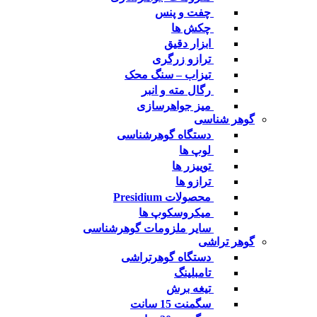
چفت و پنس
چکش ها
ابزار دقیق
ترازو زرگری
تیزاب – سنگ محک
رگال مته و انبر
میز جواهرسازی
گوهر شناسی
دستگاه گوهرشناسی
لوپ ها
توییزر ها
ترازو ها
محصولات Presidium
میکروسکوپ ها
سایر ملزومات گوهرشناسی
گوهر تراشی
دستگاه گوهرتراشی
تامبلینگ
تیغه برش
سگمنت 15 سانت