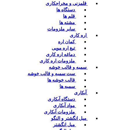
قلمزنی و مخراجکاری
دستگاه ها
قلم ها
مشته ها
سایر ملزومات
اره کاری
کمان اره
تیغ اره مویی
دماغه اره کاری
ملزومات اره کاری
سمبه و قالب خوشه
ست سمبه و قالب خوشه
قالب خوشه ها
سمبه ها
آبکاری
دستگاه آبکاری
مواد آبکاری
ملزومات آبکاری
میل انگشتر و النگو
میل انگشتر