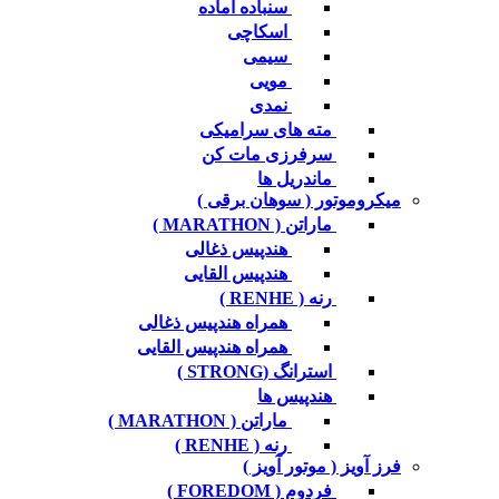
سنباده آماده
اسکاچی
سیمی
مویی
نمدی
مته های سرامیکی
سرفرزی مات کن
ماندریل ها
میکروموتور ( سوهان برقی )
ماراتن ( MARATHON )
هندپیس ذغالی
هندپیس القایی
رنه ( RENHE )
همراه هندپیس ذغالی
همراه هندپیس القایی
استرانگ (STRONG )
هندپیس ها
ماراتن ( MARATHON )
رنه ( RENHE )
فرز آویز ( موتور آویز )
فردوم ( FOREDOM )