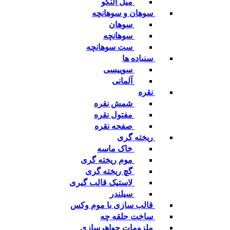
میل النگو
سوهان و سوهانچه
سوهان
سوهانچه
ست سوهانچه
سنباده ها
سوییسی
آلمانی
نقره
شمش نقره
مفتول نقره
صفحه نقره
ریخته گری
خاک ماسه
موم ریخته گری
گچ ریخته گری
لاستیک قالب گیری
سیلندر
قالب سازی با موم وکس
ساخت حلقه چه
ملزومات جواهرسازی