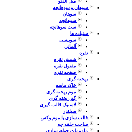
میل النگو
سوهان و سوهانچه
سوهان
سوهانچه
ست سوهانچه
سنباده ها
سوییسی
آلمانی
نقره
شمش نقره
مفتول نقره
صفحه نقره
ریخته گری
خاک ماسه
موم ریخته گری
گچ ریخته گری
لاستیک قالب گیری
سیلندر
قالب سازی با موم وکس
ساخت حلقه چه
ملزومات جواهرسازی