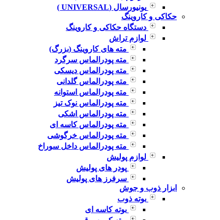
یونیورسال (UNIVERSAL )
حکاکی و کاروینگ
دستگاه حکاکی و کاروینگ
لوازم تراش
مته های کاروینگ (بزرگ)
مته پودرالماس سرگرد
مته پودرالماس دیسکی
مته پودرالماس گلدانی
مته پودرالماس استوانه
مته پودرالماس نوک تیز
مته پودرالماس اشکی
مته پودرالماس کاسه ای
مته پودرالماس خرگوشی
مته پودرالماس داخل سوراخ
لوازم پولیش
پودر های پولیش
سرفرز های پولیش
ابزار ذوب و جوش
بوته ذوب
بوته کاسه ای