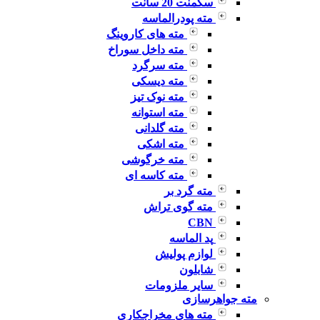
سگمنت 20 سانت
مته پودرالماسه
مته های کاروینگ
مته داخل سوراخ
مته سرگرد
مته دیسکی
مته نوک تیز
مته استوانه
مته گلدانی
مته اشکی
مته خرگوشی
مته کاسه ای
مته گرد بر
مته گوی تراش
CBN
پد الماسه
لوازم پولیش
شابلون
سایر ملزومات
مته جواهرسازی
مته های مخراجکاری