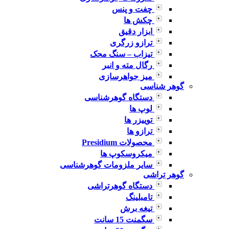
چفت و پنس
چکش ها
ابزار دقیق
ترازو زرگری
تیزاب – سنگ محک
رگال مته و انبر
میز جواهرسازی
گوهر شناسی
دستگاه گوهرشناسی
لوپ ها
توییزر ها
ترازو ها
محصولات Presidium
میکروسکوپ ها
سایر ملزومات گوهرشناسی
گوهر تراشی
دستگاه گوهرتراشی
تامبلینگ
تیغه برش
سگمنت 15 سانت