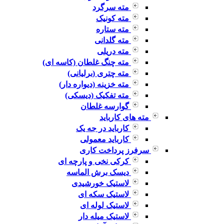
مته سرگرد
مته کونیک
مته ستاره
مته گلدانی
مته دریلی
مته چنگ غلطان (کاسه ای)
مته چتری (برلیانی)
مته خزینه (دیواره دار)
مته تفکیک (دیسکی)
گوارسه غلطان
مته های کارباید
کارباید در جه یک
کارباید معمولی
سرفرز پرداخت کاری
کرکی نخی و پارچه ای
دیسک برش الماسه
لاستیک خورشیدی
لاستیک سکه ای
لاستیک لوله ای
لاستیک میله دار