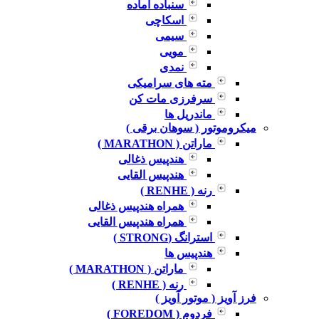
سنباده آماده
اسکاچی
سیمی
مویی
نمدی
مته های سرامیکی
سرفرزی مات کن
ماندریل ها
میکروموتور ( سوهان برقی )
ماراتن ( MARATHON )
هندپیس ذغالی
هندپیس القایی
رنه ( RENHE )
همراه هندپیس ذغالی
همراه هندپیس القایی
استرانگ (STRONG )
هندپیس ها
ماراتن ( MARATHON )
رنه ( RENHE )
فرز آویز ( موتور آویز )
فردوم ( FOREDOM )