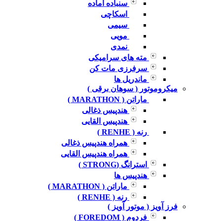
سنباده آماده
اسکاچی
سیمی
مویی
نمدی
مته های سرامیکی
سرفرزی مات کن
ماندریل ها
میکروموتور ( سوهان برقی )
ماراتن ( MARATHON )
هندپیس ذغالی
هندپیس القایی
رنه ( RENHE )
همراه هندپیس ذغالی
همراه هندپیس القایی
استرانگ (STRONG )
هندپیس ها
ماراتن ( MARATHON )
رنه ( RENHE )
فرز آویز ( موتور آویز )
فردوم ( FOREDOM )