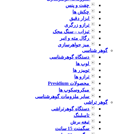
چفت و پنس
چکش ها
ابزار دقیق
ترازو زرگری
تیزاب – سنگ محک
رگال مته و انبر
میز جواهرسازی
گوهر شناسی
دستگاه گوهرشناسی
لوپ ها
توییزر ها
ترازو ها
محصولات Presidium
میکروسکوپ ها
سایر ملزومات گوهرشناسی
گوهر تراشی
دستگاه گوهرتراشی
تامبلینگ
تیغه برش
سگمنت 15 سانت