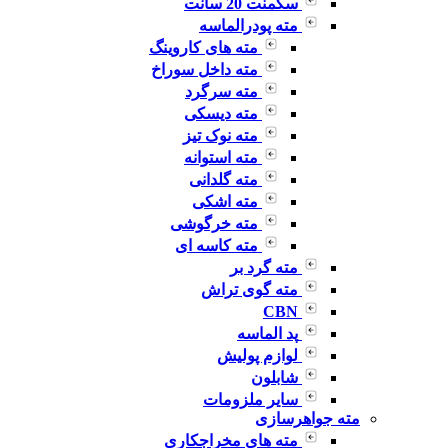
سگمنت 20 سانت
مته پودرالماسه
مته های کاروینگ
مته داخل سوراخ
مته سرگرد
مته دیسکی
مته نوک تیز
مته استوانه
مته گلدانی
مته اشکی
مته خرگوشی
مته کاسه ای
مته گرد بر
مته گوی تراش
CBN
پد الماسه
لوازم پولیش
شابلون
سایر ملزومات
مته جواهرسازی
مته های مخراجکاری