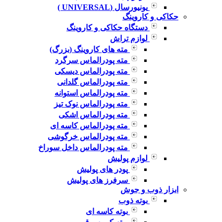
یونیورسال (UNIVERSAL )
حکاکی و کاروینگ
دستگاه حکاکی و کاروینگ
لوازم تراش
مته های کاروینگ (بزرگ)
مته پودرالماس سرگرد
مته پودرالماس دیسکی
مته پودرالماس گلدانی
مته پودرالماس استوانه
مته پودرالماس نوک تیز
مته پودرالماس اشکی
مته پودرالماس کاسه ای
مته پودرالماس خرگوشی
مته پودرالماس داخل سوراخ
لوازم پولیش
پودر های پولیش
سرفرز های پولیش
ابزار ذوب و جوش
بوته ذوب
بوته کاسه ای