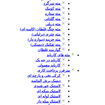
مته سرگرد
مته کونیک
مته ستاره
مته گلدانی
مته دریلی
مته چنگ غلطان (کاسه ای)
مته چتری (برلیانی)
مته خزینه (دیواره دار)
مته تفکیک (دیسکی)
گوارسه غلطان
مته های کارباید
کارباید در جه یک
کارباید معمولی
سرفرز پرداخت کاری
کرکی نخی و پارچه ای
دیسک برش الماسه
لاستیک خورشیدی
لاستیک سکه ای
لاستیک لوله ای
لاستیک میله دار