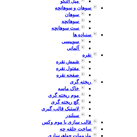
میل النگو
سوهان و سوهانچه
سوهان
سوهانچه
ست سوهانچه
سنباده ها
سوییسی
آلمانی
نقره
شمش نقره
مفتول نقره
صفحه نقره
ریخته گری
خاک ماسه
موم ریخته گری
گچ ریخته گری
لاستیک قالب گیری
سیلندر
قالب سازی با موم وکس
ساخت حلقه چه
ملزومات جواهرسازی