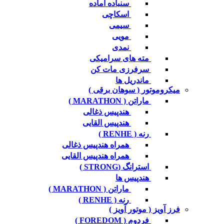
سنباده آماده
اسکاچی
سیمی
مویی
نمدی
مته های سرامیکی
سرفرزی مات کن
ماندریل ها
میکروموتور ( سوهان برقی )
ماراتن ( MARATHON )
هندپیس ذغالی
هندپیس القایی
رنه ( RENHE )
همراه هندپیس ذغالی
همراه هندپیس القایی
استرانگ (STRONG )
هندپیس ها
ماراتن ( MARATHON )
رنه ( RENHE )
فرز آویز ( موتور آویز )
فردوم ( FOREDOM )