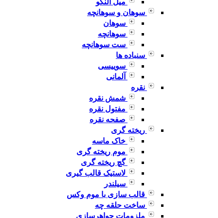
میل النگو
سوهان و سوهانچه
سوهان
سوهانچه
ست سوهانچه
سنباده ها
سوییسی
آلمانی
نقره
شمش نقره
مفتول نقره
صفحه نقره
ریخته گری
خاک ماسه
موم ریخته گری
گچ ریخته گری
لاستیک قالب گیری
سیلندر
قالب سازی با موم وکس
ساخت حلقه چه
ملزومات جواهرسازی