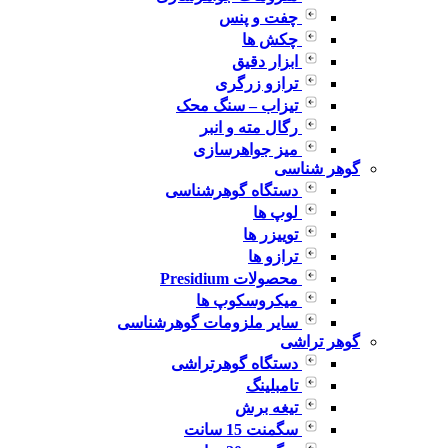
چفت و پنس
چکش ها
ابزار دقیق
ترازو زرگری
تیزاب – سنگ محک
رگال مته و انبر
میز جواهرسازی
گوهر شناسی
دستگاه گوهرشناسی
لوپ ها
توییزر ها
ترازو ها
محصولات Presidium
میکروسکوپ ها
سایر ملزومات گوهرشناسی
گوهر تراشی
دستگاه گوهرتراشی
تامبلینگ
تیغه برش
سگمنت 15 سانت