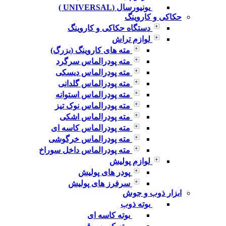
یونیورسال (UNIVERSAL )
حکاکی و کاروینگ
دستگاه حکاکی و کاروینگ
لوازم تراش
مته های کاروینگ (بزرگ)
مته پودرالماس سرگرد
مته پودرالماس دیسکی
مته پودرالماس گلدانی
مته پودرالماس استوانه
مته پودرالماس نوک تیز
مته پودرالماس اشکی
مته پودرالماس کاسه ای
مته پودرالماس خرگوشی
مته پودرالماس داخل سوراخ
لوازم پولیش
پودر های پولیش
سرفرز های پولیش
ابزار ذوب و جوش
بوته ذوب
بوته کاسه ای