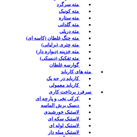
مته سرگرد
مته کونیک
مته ستاره
مته گلدانی
مته دریلی
مته چنگ غلطان (کاسه ای)
مته چتری (برلیانی)
مته خزینه (دیواره دار)
مته تفکیک (دیسکی)
گوارسه غلطان
مته های کارباید
کارباید در جه یک
کارباید معمولی
سرفرز پرداخت کاری
کرکی نخی و پارچه ای
دیسک برش الماسه
لاستیک خورشیدی
لاستیک سکه ای
لاستیک لوله ای
لاستیک میله دار