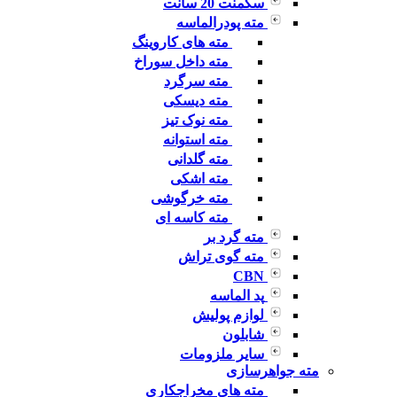
سگمنت 20 سانت
مته پودرالماسه
مته های کاروینگ
مته داخل سوراخ
مته سرگرد
مته دیسکی
مته نوک تیز
مته استوانه
مته گلدانی
مته اشکی
مته خرگوشی
مته کاسه ای
مته گرد بر
مته گوی تراش
CBN
پد الماسه
لوازم پولیش
شابلون
سایر ملزومات
مته جواهرسازی
مته های مخراجکاری