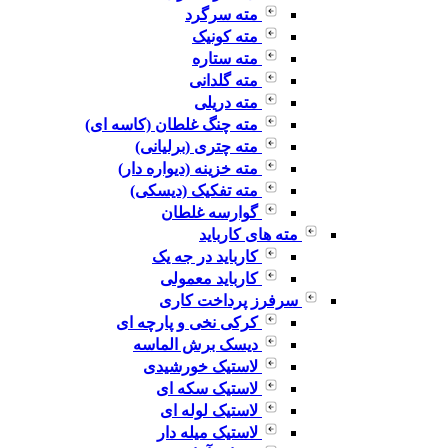
مته سرگرد
مته کونیک
مته ستاره
مته گلدانی
مته دریلی
مته چنگ غلطان (کاسه ای)
مته چتری (برلیانی)
مته خزینه (دیواره دار)
مته تفکیک (دیسکی)
گوارسه غلطان
مته های کارباید
کارباید در جه یک
کارباید معمولی
سرفرز پرداخت کاری
کرکی نخی و پارچه ای
دیسک برش الماسه
لاستیک خورشیدی
لاستیک سکه ای
لاستیک لوله ای
لاستیک میله دار