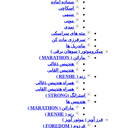
سنباده آماده
اسکاچی
سیمی
مویی
نمدی
مته های سرامیکی
سرفرزی مات کن
ماندریل ها
میکروموتور ( سوهان برقی )
ماراتن ( MARATHON )
هندپیس ذغالی
هندپیس القایی
رنه ( RENHE )
همراه هندپیس ذغالی
همراه هندپیس القایی
استرانگ (STRONG )
هندپیس ها
ماراتن ( MARATHON )
رنه ( RENHE )
فرز آویز ( موتور آویز )
فردوم ( FOREDOM )