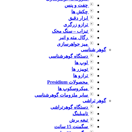
چفت و پنس
چکش ها
ابزار دقیق
ترازو زرگری
تیزاب – سنگ محک
رگال مته و انبر
میز جواهرسازی
گوهر شناسی
دستگاه گوهرشناسی
لوپ ها
توییزر ها
ترازو ها
محصولات Presidium
میکروسکوپ ها
سایر ملزومات گوهرشناسی
گوهر تراشی
دستگاه گوهرتراشی
تامبلینگ
تیغه برش
سگمنت 15 سانت