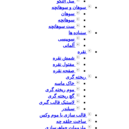
میل النگو
سوهان و سوهانچه
سوهان
سوهانچه
ست سوهانچه
سنباده ها
سوییسی
آلمانی
نقره
شمش نقره
مفتول نقره
صفحه نقره
ریخته گری
خاک ماسه
موم ریخته گری
گچ ریخته گری
لاستیک قالب گیری
سیلندر
قالب سازی با موم وکس
ساخت حلقه چه
ملزومات جواهرسازی