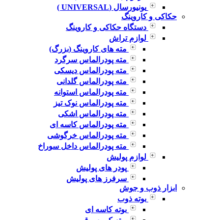
یونیورسال (UNIVERSAL )
حکاکی و کاروینگ
دستگاه حکاکی و کاروینگ
لوازم تراش
مته های کاروینگ (بزرگ)
مته پودرالماس سرگرد
مته پودرالماس دیسکی
مته پودرالماس گلدانی
مته پودرالماس استوانه
مته پودرالماس نوک تیز
مته پودرالماس اشکی
مته پودرالماس کاسه ای
مته پودرالماس خرگوشی
مته پودرالماس داخل سوراخ
لوازم پولیش
پودر های پولیش
سرفرز های پولیش
ابزار ذوب و جوش
بوته ذوب
بوته کاسه ای