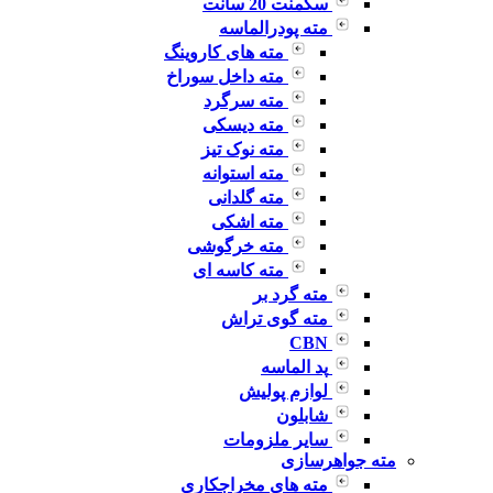
سگمنت 20 سانت
مته پودرالماسه
مته های کاروینگ
مته داخل سوراخ
مته سرگرد
مته دیسکی
مته نوک تیز
مته استوانه
مته گلدانی
مته اشکی
مته خرگوشی
مته کاسه ای
مته گرد بر
مته گوی تراش
CBN
پد الماسه
لوازم پولیش
شابلون
سایر ملزومات
مته جواهرسازی
مته های مخراجکاری