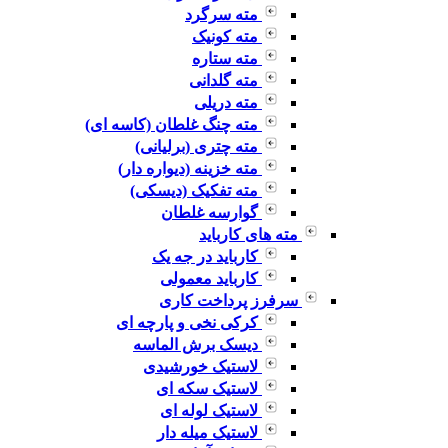
مته سرگرد
مته کونیک
مته ستاره
مته گلدانی
مته دریلی
مته چنگ غلطان (کاسه ای)
مته چتری (برلیانی)
مته خزینه (دیواره دار)
مته تفکیک (دیسکی)
گوارسه غلطان
مته های کارباید
کارباید در جه یک
کارباید معمولی
سرفرز پرداخت کاری
کرکی نخی و پارچه ای
دیسک برش الماسه
لاستیک خورشیدی
لاستیک سکه ای
لاستیک لوله ای
لاستیک میله دار