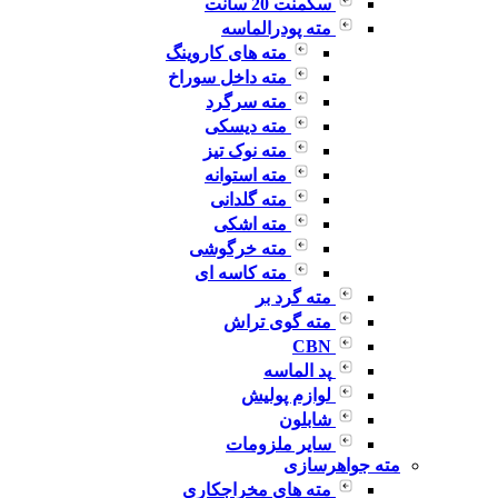
سگمنت 20 سانت
مته پودرالماسه
مته های کاروینگ
مته داخل سوراخ
مته سرگرد
مته دیسکی
مته نوک تیز
مته استوانه
مته گلدانی
مته اشکی
مته خرگوشی
مته کاسه ای
مته گرد بر
مته گوی تراش
CBN
پد الماسه
لوازم پولیش
شابلون
سایر ملزومات
مته جواهرسازی
مته های مخراجکاری