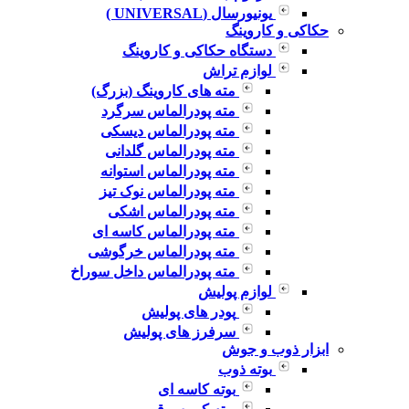
یونیورسال (UNIVERSAL )
حکاکی و کاروینگ
دستگاه حکاکی و کاروینگ
لوازم تراش
مته های کاروینگ (بزرگ)
مته پودرالماس سرگرد
مته پودرالماس دیسکی
مته پودرالماس گلدانی
مته پودرالماس استوانه
مته پودرالماس نوک تیز
مته پودرالماس اشکی
مته پودرالماس کاسه ای
مته پودرالماس خرگوشی
مته پودرالماس داخل سوراخ
لوازم پولیش
پودر های پولیش
سرفرز های پولیش
ابزار ذوب و جوش
بوته ذوب
بوته کاسه ای