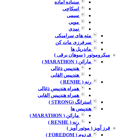
سنباده آماده
اسکاچی
سیمی
مویی
نمدی
مته های سرامیکی
سرفرزی مات کن
ماندریل ها
میکروموتور ( سوهان برقی )
ماراتن ( MARATHON )
هندپیس ذغالی
هندپیس القایی
رنه ( RENHE )
همراه هندپیس ذغالی
همراه هندپیس القایی
استرانگ (STRONG )
هندپیس ها
ماراتن ( MARATHON )
رنه ( RENHE )
فرز آویز ( موتور آویز )
فردوم ( FOREDOM )