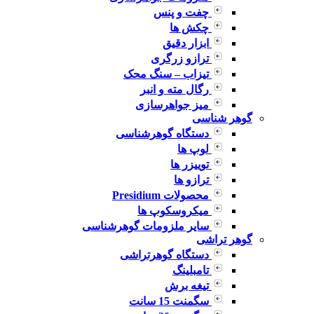
چفت و پنس
چکش ها
ابزار دقیق
ترازو زرگری
تیزاب – سنگ محک
رگال مته و انبر
میز جواهرسازی
گوهر شناسی
دستگاه گوهرشناسی
لوپ ها
توییزر ها
ترازو ها
محصولات Presidium
میکروسکوپ ها
سایر ملزومات گوهرشناسی
گوهر تراشی
دستگاه گوهرتراشی
تامبلینگ
تیغه برش
سگمنت 15 سانت