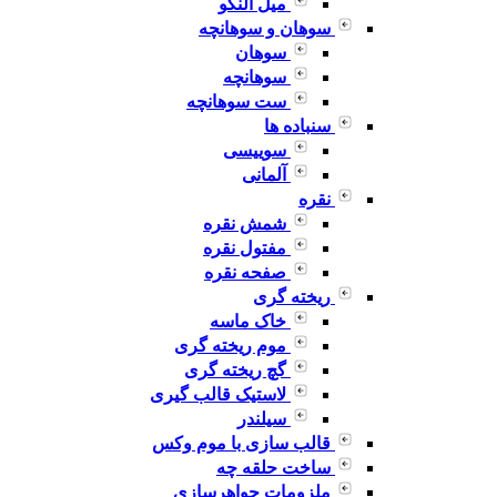
میل النگو
سوهان و سوهانچه
سوهان
سوهانچه
ست سوهانچه
سنباده ها
سوییسی
آلمانی
نقره
شمش نقره
مفتول نقره
صفحه نقره
ریخته گری
خاک ماسه
موم ریخته گری
گچ ریخته گری
لاستیک قالب گیری
سیلندر
قالب سازی با موم وکس
ساخت حلقه چه
ملزومات جواهرسازی