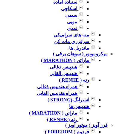
سنباده آماده
اسکاچی
سیمی
مویی
نمدی
مته های سرامیکی
سرفرزی مات کن
ماندریل ها
میکروموتور ( سوهان برقی )
ماراتن ( MARATHON )
هندپیس ذغالی
هندپیس القایی
رنه ( RENHE )
همراه هندپیس ذغالی
همراه هندپیس القایی
استرانگ (STRONG )
هندپیس ها
ماراتن ( MARATHON )
رنه ( RENHE )
فرز آویز ( موتور آویز )
فردوم ( FOREDOM )