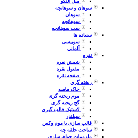
میل النگو
سوهان و سوهانچه
سوهان
سوهانچه
ست سوهانچه
سنباده ها
سوییسی
آلمانی
نقره
شمش نقره
مفتول نقره
صفحه نقره
ریخته گری
خاک ماسه
موم ریخته گری
گچ ریخته گری
لاستیک قالب گیری
سیلندر
قالب سازی با موم وکس
ساخت حلقه چه
ملزومات جواهرسازی