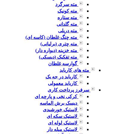
مته سرگرد
مته کونیک
مته ستاره
مته گلدانی
مته دریلی
مته چنگ غلطان (کاسه ای)
مته چتری (برلیانی)
مته خزینه (دیواره دار)
مته تفکیک (دیسکی)
گوارسه غلطان
مته های کارباید
کارباید در جه یک
کارباید معمولی
سرفرز پرداخت کاری
کرکی نخی و پارچه ای
دیسک برش الماسه
لاستیک خورشیدی
لاستیک سکه ای
لاستیک لوله ای
لاستیک میله دار