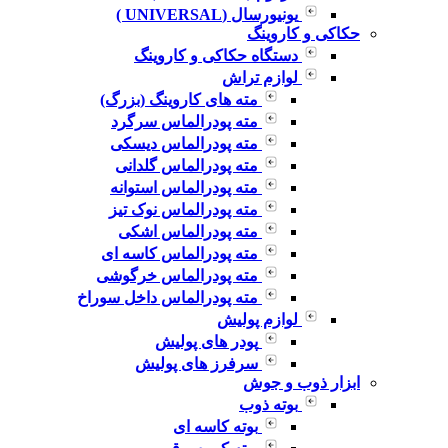
یونیورسال (UNIVERSAL )
حکاکی و کاروینگ
دستگاه حکاکی و کاروینگ
لوازم تراش
مته های کاروینگ (بزرگ)
مته پودرالماس سرگرد
مته پودرالماس دیسکی
مته پودرالماس گلدانی
مته پودرالماس استوانه
مته پودرالماس نوک تیز
مته پودرالماس اشکی
مته پودرالماس کاسه ای
مته پودرالماس خرگوشی
مته پودرالماس داخل سوراخ
لوازم پولیش
پودر های پولیش
سرفرز های پولیش
ابزار ذوب و جوش
بوته ذوب
بوته کاسه ای