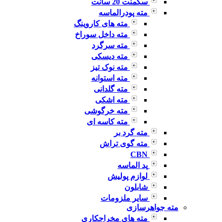
سگمنت 20 سانت
مته پودرالماسه
مته های کاروینگ
مته داخل سوراخ
مته سرگرد
مته دیسکی
مته نوک تیز
مته استوانه
مته گلدانی
مته اشکی
مته خرگوشی
مته کاسه ای
مته گرد بر
مته گوی تراش
CBN
پد الماسه
لوازم پولیش
شابلون
سایر ملزومات
مته جواهرسازی
مته های مخراجکاری