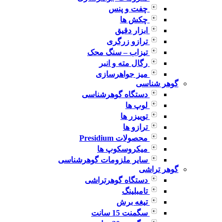
چفت و پنس
چکش ها
ابزار دقیق
ترازو زرگری
تیزاب – سنگ محک
رگال مته و انبر
میز جواهرسازی
گوهر شناسی
دستگاه گوهرشناسی
لوپ ها
توییزر ها
ترازو ها
محصولات Presidium
میکروسکوپ ها
سایر ملزومات گوهرشناسی
گوهر تراشی
دستگاه گوهرتراشی
تامبلینگ
تیغه برش
سگمنت 15 سانت