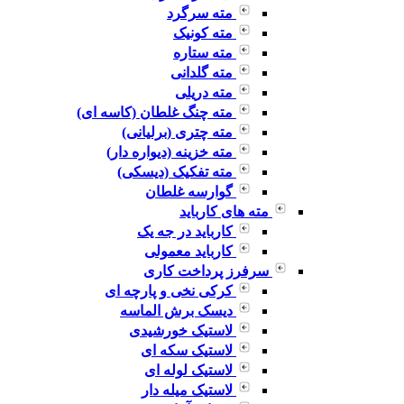
مته سرگرد
مته کونیک
مته ستاره
مته گلدانی
مته دریلی
مته چنگ غلطان (کاسه ای)
مته چتری (برلیانی)
مته خزینه (دیواره دار)
مته تفکیک (دیسکی)
گوارسه غلطان
مته های کارباید
کارباید در جه یک
کارباید معمولی
سرفرز پرداخت کاری
کرکی نخی و پارچه ای
دیسک برش الماسه
لاستیک خورشیدی
لاستیک سکه ای
لاستیک لوله ای
لاستیک میله دار