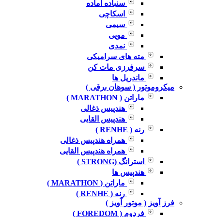
سنباده آماده
اسکاچی
سیمی
مویی
نمدی
مته های سرامیکی
سرفرزی مات کن
ماندریل ها
میکروموتور ( سوهان برقی )
ماراتن ( MARATHON )
هندپیس ذغالی
هندپیس القایی
رنه ( RENHE )
همراه هندپیس ذغالی
همراه هندپیس القایی
استرانگ (STRONG )
هندپیس ها
ماراتن ( MARATHON )
رنه ( RENHE )
فرز آویز ( موتور آویز )
فردوم ( FOREDOM )