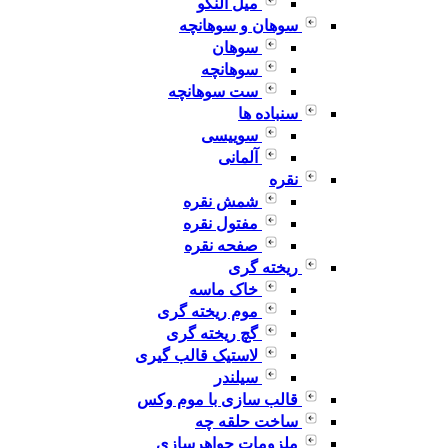
میل النگو
سوهان و سوهانچه
سوهان
سوهانچه
ست سوهانچه
سنباده ها
سوییسی
آلمانی
نقره
شمش نقره
مفتول نقره
صفحه نقره
ریخته گری
خاک ماسه
موم ریخته گری
گچ ریخته گری
لاستیک قالب گیری
سیلندر
قالب سازی با موم وکس
ساخت حلقه چه
ملزومات جواهرسازی