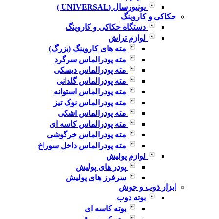
یونیورسال (UNIVERSAL )
حکاکی و کاروینگ
دستگاه حکاکی و کاروینگ
لوازم تراش
مته های کاروینگ (بزرگ)
مته پودرالماس سرگرد
مته پودرالماس دیسکی
مته پودرالماس گلدانی
مته پودرالماس استوانه
مته پودرالماس نوک تیز
مته پودرالماس اشکی
مته پودرالماس کاسه ای
مته پودرالماس خرگوشی
مته پودرالماس داخل سوراخ
لوازم پولیش
پودر های پولیش
سرفرز های پولیش
ابزار ذوب و جوش
بوته ذوب
بوته کاسه ای