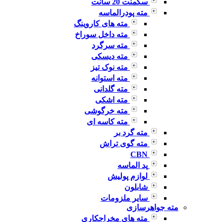
سگمنت 20 سانت
مته پودرالماسه
مته های کاروینگ
مته داخل سوراخ
مته سرگرد
مته دیسکی
مته نوک تیز
مته استوانه
مته گلدانی
مته اشکی
مته خرگوشی
مته کاسه ای
مته گرد بر
مته گوی تراش
CBN
پد الماسه
لوازم پولیش
شابلون
سایر ملزومات
مته جواهرسازی
مته های مخراجکاری