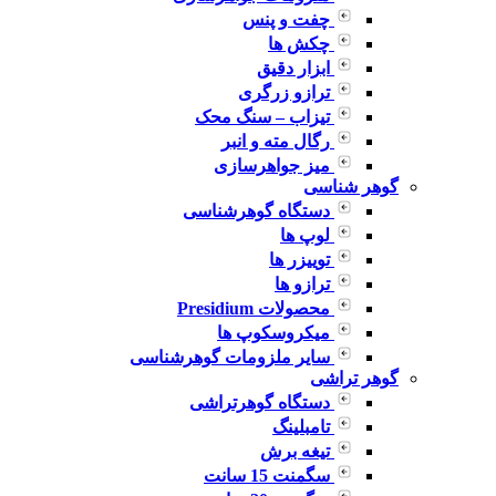
چفت و پنس
چکش ها
ابزار دقیق
ترازو زرگری
تیزاب – سنگ محک
رگال مته و انبر
میز جواهرسازی
گوهر شناسی
دستگاه گوهرشناسی
لوپ ها
توییزر ها
ترازو ها
محصولات Presidium
میکروسکوپ ها
سایر ملزومات گوهرشناسی
گوهر تراشی
دستگاه گوهرتراشی
تامبلینگ
تیغه برش
سگمنت 15 سانت