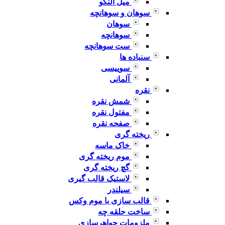
میل النگو
سوهان و سوهانچه
سوهان
سوهانچه
ست سوهانچه
سنباده ها
سوییسی
آلمانی
نقره
شمش نقره
مفتول نقره
صفحه نقره
ریخته گری
خاک ماسه
موم ریخته گری
گچ ریخته گری
لاستیک قالب گیری
سیلندر
قالب سازی با موم وکس
ساخت حلقه چه
ملزومات جواهرسازی