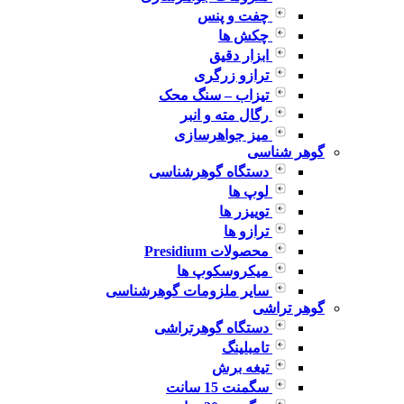
چفت و پنس
چکش ها
ابزار دقیق
ترازو زرگری
تیزاب – سنگ محک
رگال مته و انبر
میز جواهرسازی
گوهر شناسی
دستگاه گوهرشناسی
لوپ ها
توییزر ها
ترازو ها
محصولات Presidium
میکروسکوپ ها
سایر ملزومات گوهرشناسی
گوهر تراشی
دستگاه گوهرتراشی
تامبلینگ
تیغه برش
سگمنت 15 سانت