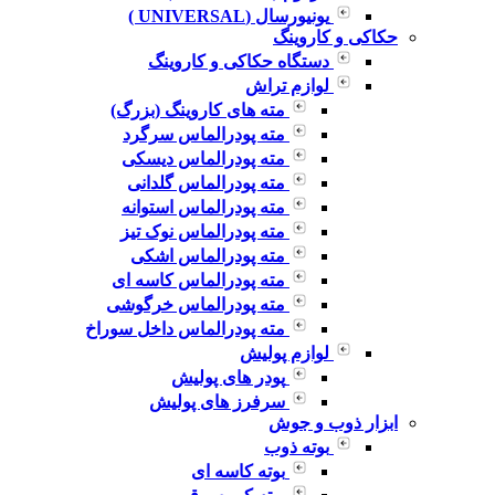
یونیورسال (UNIVERSAL )
حکاکی و کاروینگ
دستگاه حکاکی و کاروینگ
لوازم تراش
مته های کاروینگ (بزرگ)
مته پودرالماس سرگرد
مته پودرالماس دیسکی
مته پودرالماس گلدانی
مته پودرالماس استوانه
مته پودرالماس نوک تیز
مته پودرالماس اشکی
مته پودرالماس کاسه ای
مته پودرالماس خرگوشی
مته پودرالماس داخل سوراخ
لوازم پولیش
پودر های پولیش
سرفرز های پولیش
ابزار ذوب و جوش
بوته ذوب
بوته کاسه ای