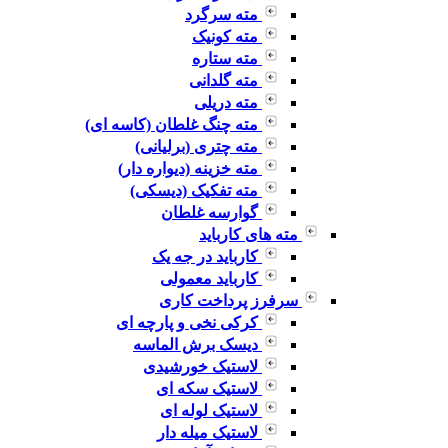
مته سرگرد
مته کونیک
مته ستاره
مته گلدانی
مته دریلی
مته چنگ غلطان (کاسه ای)
مته چتری (برلیانی)
مته خزینه (دیواره دار)
مته تفکیک (دیسکی)
گوارسه غلطان
مته های کارباید
کارباید در جه یک
کارباید معمولی
سرفرز پرداخت کاری
کرکی نخی و پارچه ای
دیسک برش الماسه
لاستیک خورشیدی
لاستیک سکه ای
لاستیک لوله ای
لاستیک میله دار