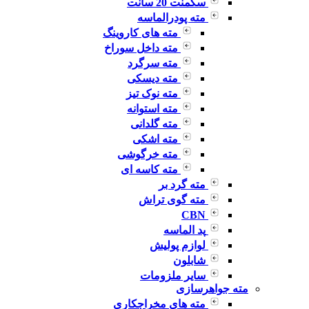
سگمنت 20 سانت
مته پودرالماسه
مته های کاروینگ
مته داخل سوراخ
مته سرگرد
مته دیسکی
مته نوک تیز
مته استوانه
مته گلدانی
مته اشکی
مته خرگوشی
مته کاسه ای
مته گرد بر
مته گوی تراش
CBN
پد الماسه
لوازم پولیش
شابلون
سایر ملزومات
مته جواهرسازی
مته های مخراجکاری