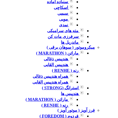
سنباده آماده
اسکاچی
سیمی
مویی
نمدی
مته های سرامیکی
سرفرزی مات کن
ماندریل ها
میکروموتور ( سوهان برقی )
ماراتن ( MARATHON )
هندپیس ذغالی
هندپیس القایی
رنه ( RENHE )
همراه هندپیس ذغالی
همراه هندپیس القایی
استرانگ (STRONG )
هندپیس ها
ماراتن ( MARATHON )
رنه ( RENHE )
فرز آویز ( موتور آویز )
فردوم ( FOREDOM )