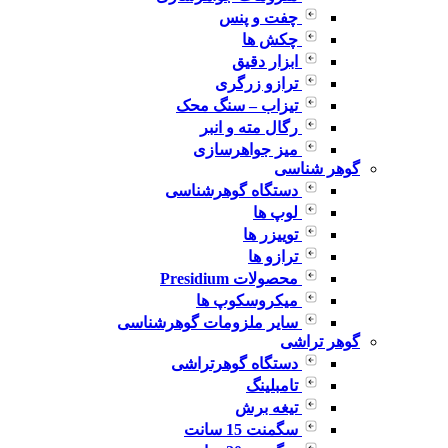
چفت و پنس
چکش ها
ابزار دقیق
ترازو زرگری
تیزاب – سنگ محک
رگال مته و انبر
میز جواهرسازی
گوهر شناسی
دستگاه گوهرشناسی
لوپ ها
توییزر ها
ترازو ها
محصولات Presidium
میکروسکوپ ها
سایر ملزومات گوهرشناسی
گوهر تراشی
دستگاه گوهرتراشی
تامبلینگ
تیغه برش
سگمنت 15 سانت