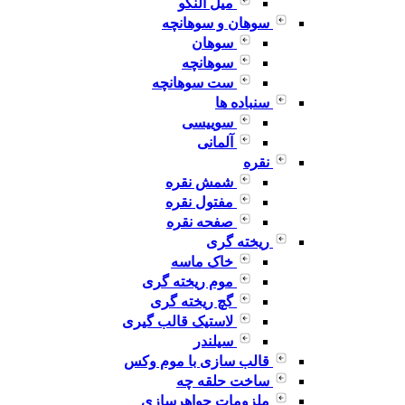
میل النگو
سوهان و سوهانچه
سوهان
سوهانچه
ست سوهانچه
سنباده ها
سوییسی
آلمانی
نقره
شمش نقره
مفتول نقره
صفحه نقره
ریخته گری
خاک ماسه
موم ریخته گری
گچ ریخته گری
لاستیک قالب گیری
سیلندر
قالب سازی با موم وکس
ساخت حلقه چه
ملزومات جواهرسازی