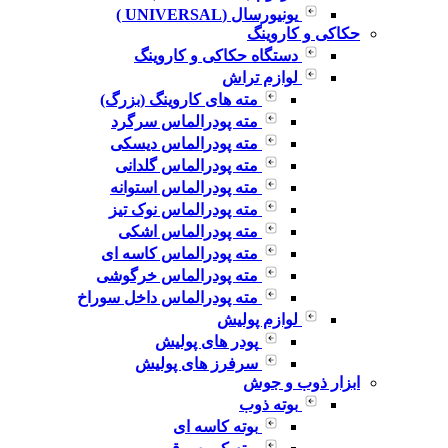
یونیورسال (UNIVERSAL )
حکاکی و کاروینگ
دستگاه حکاکی و کاروینگ
لوازم تراش
مته های کاروینگ (بزرگ)
مته پودرالماس سرگرد
مته پودرالماس دیسکی
مته پودرالماس گلدانی
مته پودرالماس استوانه
مته پودرالماس نوک تیز
مته پودرالماس اشکی
مته پودرالماس کاسه ای
مته پودرالماس خرگوشی
مته پودرالماس داخل سوراخ
لوازم پولیش
پودر های پولیش
سرفرز های پولیش
ابزار ذوب و جوش
بوته ذوب
بوته کاسه ای