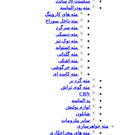
سگمنت 20 سانت
مته پودرالماسه
مته های کاروینگ
مته داخل سوراخ
مته سرگرد
مته دیسکی
مته نوک تیز
مته استوانه
مته گلدانی
مته اشکی
مته خرگوشی
مته کاسه ای
مته گرد بر
مته گوی تراش
CBN
پد الماسه
لوازم پولیش
شابلون
سایر ملزومات
مته جواهرسازی
مته های مخراجکاری