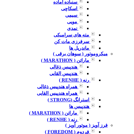
سنباده آماده
اسکاچی
سیمی
مویی
نمدی
مته های سرامیکی
سرفرزی مات کن
ماندریل ها
میکروموتور ( سوهان برقی )
ماراتن ( MARATHON )
هندپیس ذغالی
هندپیس القایی
رنه ( RENHE )
همراه هندپیس ذغالی
همراه هندپیس القایی
استرانگ (STRONG )
هندپیس ها
ماراتن ( MARATHON )
رنه ( RENHE )
فرز آویز ( موتور آویز )
فردوم ( FOREDOM )