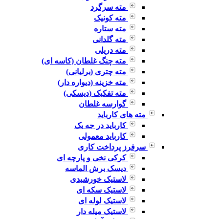
مته سرگرد
مته کونیک
مته ستاره
مته گلدانی
مته دریلی
مته چنگ غلطان (کاسه ای)
مته چتری (برلیانی)
مته خزینه (دیواره دار)
مته تفکیک (دیسکی)
گوارسه غلطان
مته های کارباید
کارباید در جه یک
کارباید معمولی
سرفرز پرداخت کاری
کرکی نخی و پارچه ای
دیسک برش الماسه
لاستیک خورشیدی
لاستیک سکه ای
لاستیک لوله ای
لاستیک میله دار