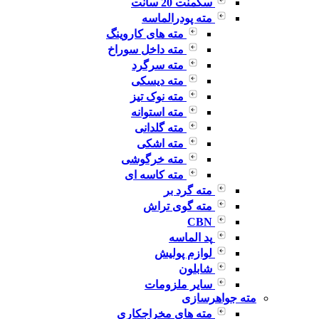
سگمنت 20 سانت
مته پودرالماسه
مته های کاروینگ
مته داخل سوراخ
مته سرگرد
مته دیسکی
مته نوک تیز
مته استوانه
مته گلدانی
مته اشکی
مته خرگوشی
مته کاسه ای
مته گرد بر
مته گوی تراش
CBN
پد الماسه
لوازم پولیش
شابلون
سایر ملزومات
مته جواهرسازی
مته های مخراجکاری