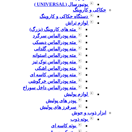
یونیورسال (UNIVERSAL )
حکاکی و کاروینگ
دستگاه حکاکی و کاروینگ
لوازم تراش
مته های کاروینگ (بزرگ)
مته پودرالماس سرگرد
مته پودرالماس دیسکی
مته پودرالماس گلدانی
مته پودرالماس استوانه
مته پودرالماس نوک تیز
مته پودرالماس اشکی
مته پودرالماس کاسه ای
مته پودرالماس خرگوشی
مته پودرالماس داخل سوراخ
لوازم پولیش
پودر های پولیش
سرفرز های پولیش
ابزار ذوب و جوش
بوته ذوب
بوته کاسه ای