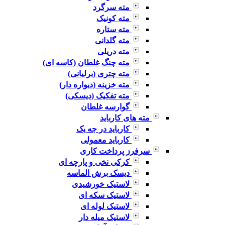
مته سرگرد
مته کونیک
مته ستاره
مته گلدانی
مته دریلی
مته چنگ غلطان (کاسه ای)
مته چتری (برلیانی)
مته خزینه (دیواره دار)
مته تفکیک (دیسکی)
گوارسه غلطان
مته های کارباید
کارباید در جه یک
کارباید معمولی
سرفرز پرداخت کاری
کرکی نخی و پارچه ای
دیسک برش الماسه
لاستیک خورشیدی
لاستیک سکه ای
لاستیک لوله ای
لاستیک میله دار