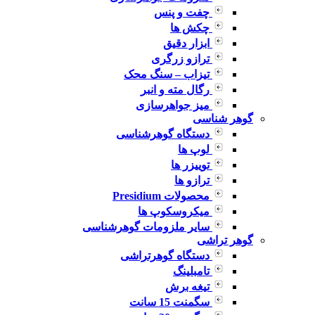
چفت و پنس
چکش ها
ابزار دقیق
ترازو زرگری
تیزاب – سنگ محک
رگال مته و انبر
میز جواهرسازی
گوهر شناسی
دستگاه گوهرشناسی
لوپ ها
توییزر ها
ترازو ها
محصولات Presidium
میکروسکوپ ها
سایر ملزومات گوهرشناسی
گوهر تراشی
دستگاه گوهرتراشی
تامبلینگ
تیغه برش
سگمنت 15 سانت