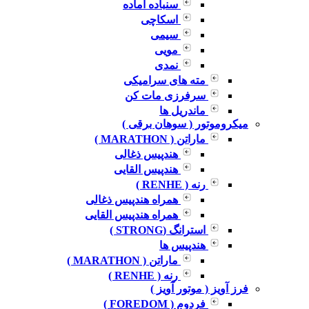
سنباده آماده
اسکاچی
سیمی
مویی
نمدی
مته های سرامیکی
سرفرزی مات کن
ماندریل ها
میکروموتور ( سوهان برقی )
ماراتن ( MARATHON )
هندپیس ذغالی
هندپیس القایی
رنه ( RENHE )
همراه هندپیس ذغالی
همراه هندپیس القایی
استرانگ (STRONG )
هندپیس ها
ماراتن ( MARATHON )
رنه ( RENHE )
فرز آویز ( موتور آویز )
فردوم ( FOREDOM )