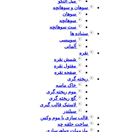
میل النگو
سوهان و سوهانچه
سوهان
سوهانچه
ست سوهانچه
سنباده ها
سوییسی
آلمانی
نقره
شمش نقره
مفتول نقره
صفحه نقره
ریخته گری
خاک ماسه
موم ریخته گری
گچ ریخته گری
لاستیک قالب گیری
سیلندر
قالب سازی با موم وکس
ساخت حلقه چه
ملزومات جواهرسازی