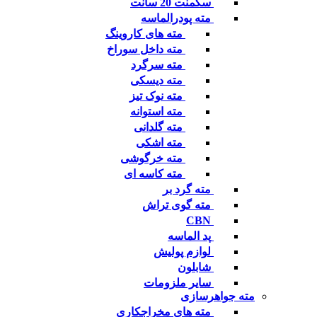
سگمنت 20 سانت
مته پودرالماسه
مته های کاروینگ
مته داخل سوراخ
مته سرگرد
مته دیسکی
مته نوک تیز
مته استوانه
مته گلدانی
مته اشکی
مته خرگوشی
مته کاسه ای
مته گرد بر
مته گوی تراش
CBN
پد الماسه
لوازم پولیش
شابلون
سایر ملزومات
مته جواهرسازی
مته های مخراجکاری