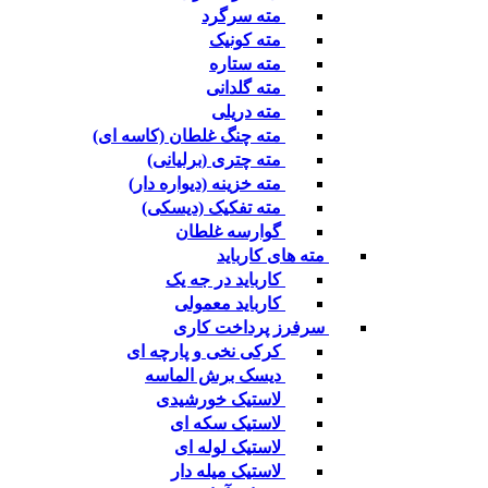
مته سرگرد
مته کونیک
مته ستاره
مته گلدانی
مته دریلی
مته چنگ غلطان (کاسه ای)
مته چتری (برلیانی)
مته خزینه (دیواره دار)
مته تفکیک (دیسکی)
گوارسه غلطان
مته های کارباید
کارباید در جه یک
کارباید معمولی
سرفرز پرداخت کاری
کرکی نخی و پارچه ای
دیسک برش الماسه
لاستیک خورشیدی
لاستیک سکه ای
لاستیک لوله ای
لاستیک میله دار