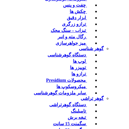
چفت و پنس
چکش ها
ابزار دقیق
ترازو زرگری
تیزاب – سنگ محک
رگال مته و انبر
میز جواهرسازی
گوهر شناسی
دستگاه گوهرشناسی
لوپ ها
توییزر ها
ترازو ها
محصولات Presidium
میکروسکوپ ها
سایر ملزومات گوهرشناسی
گوهر تراشی
دستگاه گوهرتراشی
تامبلینگ
تیغه برش
سگمنت 15 سانت