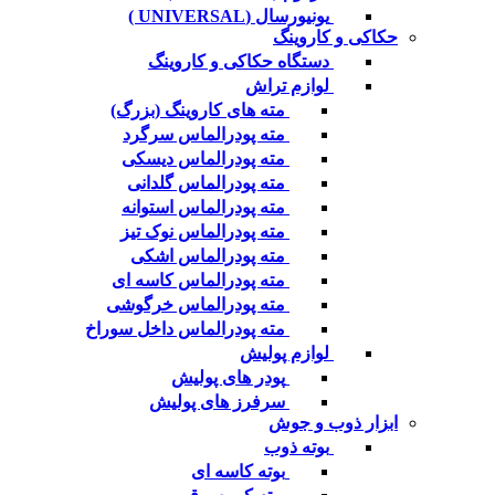
یونیورسال (UNIVERSAL )
حکاکی و کاروینگ
دستگاه حکاکی و کاروینگ
لوازم تراش
مته های کاروینگ (بزرگ)
مته پودرالماس سرگرد
مته پودرالماس دیسکی
مته پودرالماس گلدانی
مته پودرالماس استوانه
مته پودرالماس نوک تیز
مته پودرالماس اشکی
مته پودرالماس کاسه ای
مته پودرالماس خرگوشی
مته پودرالماس داخل سوراخ
لوازم پولیش
پودر های پولیش
سرفرز های پولیش
ابزار ذوب و جوش
بوته ذوب
بوته کاسه ای