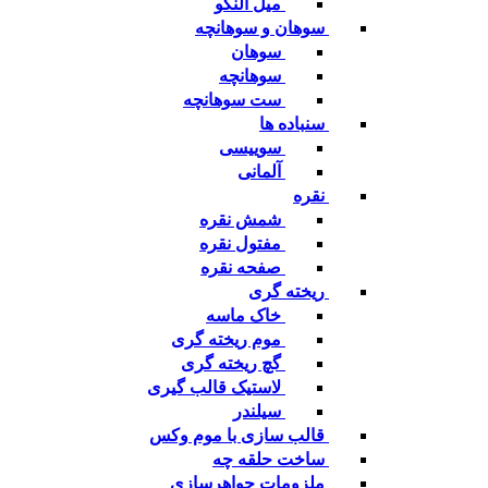
میل النگو
سوهان و سوهانچه
سوهان
سوهانچه
ست سوهانچه
سنباده ها
سوییسی
آلمانی
نقره
شمش نقره
مفتول نقره
صفحه نقره
ریخته گری
خاک ماسه
موم ریخته گری
گچ ریخته گری
لاستیک قالب گیری
سیلندر
قالب سازی با موم وکس
ساخت حلقه چه
ملزومات جواهرسازی