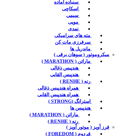
سنباده آماده
اسکاچی
سیمی
مویی
نمدی
مته های سرامیکی
سرفرزی مات کن
ماندریل ها
میکروموتور ( سوهان برقی )
ماراتن ( MARATHON )
هندپیس ذغالی
هندپیس القایی
رنه ( RENHE )
همراه هندپیس ذغالی
همراه هندپیس القایی
استرانگ (STRONG )
هندپیس ها
ماراتن ( MARATHON )
رنه ( RENHE )
فرز آویز ( موتور آویز )
فردوم ( FOREDOM )